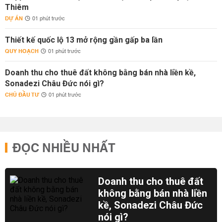
Thiêm
DỰ ÁN
01 phút trước
Thiết kế quốc lộ 13 mở rộng gần gấp ba lần
QUY HOẠCH
01 phút trước
Doanh thu cho thuê đất không bằng bán nhà liền kề,
Sonadezi Châu Đức nói gì?
CHỦ ĐẦU TƯ
01 phút trước
ĐỌC NHIỀU NHẤT
Doanh thu cho thuê đất
không bằng bán nhà liền
kề, Sonadezi Châu Đức
nói gì?