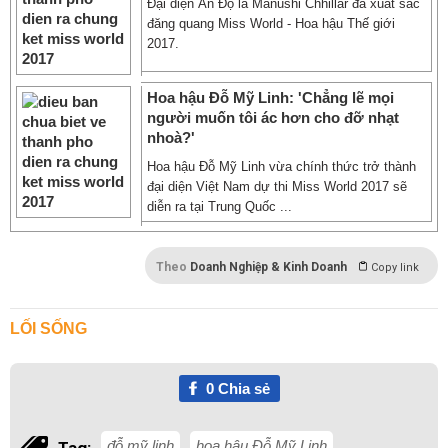
Đại diện Ấn Độ là Manushi Chhillar đã xuất sắc
đăng quang Miss World - Hoa hậu Thế giới
2017.
Hoa hậu Đỗ Mỹ Linh: 'Chẳng lẽ mọi
người muốn tôi ác hơn cho đỡ nhạt
nhoà?'
Hoa hậu Đỗ Mỹ Linh vừa chính thức trở thành
đại diện Việt Nam dự thi Miss World 2017 sẽ
diễn ra tại Trung Quốc ...
Theo
Doanh Nghiệp & Kinh Doanh
Copy link
LỐI SỐNG
0
Chia sẻ
đỗ mỹ linh
hoa hậu Đỗ Mỹ Linh