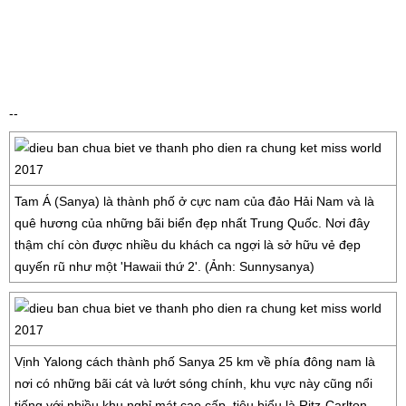
--
Tam Á (Sanya) là thành phố ở cực nam của đảo Hải Nam và là
quê hương của những bãi biển đẹp nhất Trung Quốc. Nơi đây
thậm chí còn được nhiều du khách ca ngợi là sở hữu vẻ đẹp
quyến rũ như một 'Hawaii thứ 2'. (Ảnh: Sunnysanya)
Vịnh Yalong cách thành phố Sanya 25 km về phía đông nam là
nơi có những bãi cát và lướt sóng chính, khu vực này cũng nổi
tiếng với nhiều khu nghỉ mát cao cấp, tiêu biểu là Ritz-Carlton.