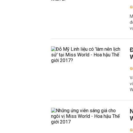
G
M
đ
v
Đ
W
G
V
v
W
N
W
G