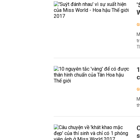
'
W
G
M
t
T
1
c
G
M
t
C
s