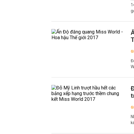
1
g
Ấ
T
G
Đ
W
Đ
t
G
N
k