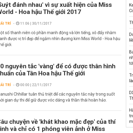
Suýt đánh nhau' vì sự xuất hiện của Miss
Ke
orld - Hoa hậu Thế giới 2017
Ci
Th
IẢI TRÍ
11:06 | 30/11/2017
ột số thanh niên có phần manh động và lớn tiếng, xô đẩy nhằm
D
ranh được vị trí đẹp để ngắm nhìn đương kim Miss World - Hoa hậu
li
hế giới.
B
n
tớ
0 nguyên tắc 'vàng' để có được thân hình
huẩn của Tân Hoa hậu Thế giới
Tr
l
IẢI TRÍ
00:00 | 22/11/2017
DX
anushi Chhillar tuân thủ triệt để các nguyên tắc này trong suốt
T
hời gian dự thi để giữ được vóc dáng và thần thái hoàn hảo.
H
t
âu chuyện về 'khát khao mặc đẹp' của thí
m
inh và chỉ có 1 phóng viên ảnh ở Miss