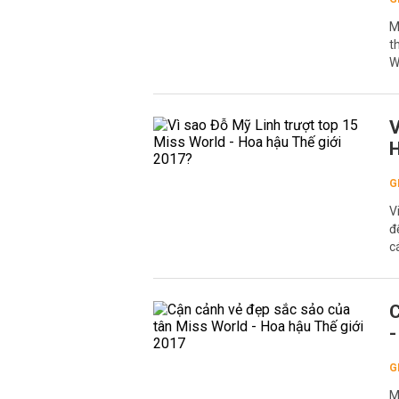
M
t
W
V
H
G
V
đ
c
C
-
G
M