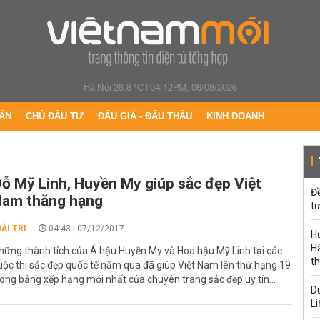
Hà Nội 26.8 °C
|
04:12PM, 06/08/2026
ÁN
CHỦ ĐẦU TƯ
ĐẤU GIÁ - ĐẤU THẦU
KINH DOANH
ỗ Mỹ Linh, Huyền My giúp sắc đẹp Việt
Đ
Nam thăng hạng
tư
IẢI TRÍ
04:43 | 07/12/2017
H
Hà
hững thành tích của Á hậu Huyền My và Hoa hậu Mỹ Linh tại các
th
uộc thi sắc đẹp quốc tế năm qua đã giúp Việt Nam lên thứ hạng 19
rong bảng xếp hạng mới nhất của chuyên trang sắc đẹp uy tín...
Du
Li