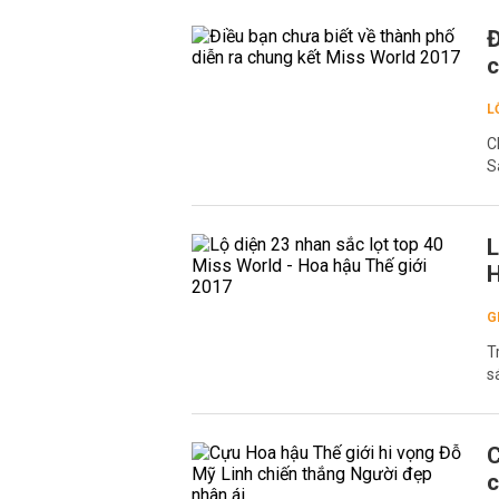
Đ
c
L
C
S
L
H
G
T
s
C
c