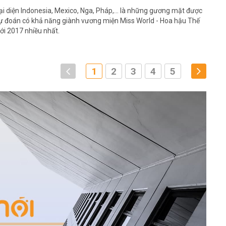
ại diện Indonesia, Mexico, Nga, Pháp,... là những gương mặt được
ự đoán có khả năng giành vương miện Miss World - Hoa hậu Thế
iới 2017 nhiều nhất.
1
2
3
4
5