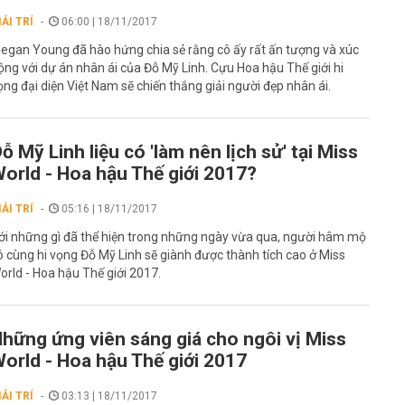
IẢI TRÍ
06:00 | 18/11/2017
egan Young đã hào hứng chia sẻ rằng cô ấy rất ấn tượng và xúc
ộng với dự án nhân ái của Đỗ Mỹ Linh. Cựu Hoa hậu Thế giới hi
ọng đại diện Việt Nam sẽ chiến thắng giải người đẹp nhân ái.
ỗ Mỹ Linh liệu có 'làm nên lịch sử' tại Miss
orld - Hoa hậu Thế giới 2017?
IẢI TRÍ
05:16 | 18/11/2017
ới những gì đã thể hiện trong những ngày vừa qua, người hâm mộ
ô cùng hi vọng Đỗ Mỹ Linh sẽ giành được thành tích cao ở Miss
orld - Hoa hậu Thế giới 2017.
hững ứng viên sáng giá cho ngôi vị Miss
orld - Hoa hậu Thế giới 2017
IẢI TRÍ
03:13 | 18/11/2017