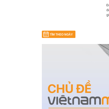
Đ
d
g
TÌM THEO NGÀY