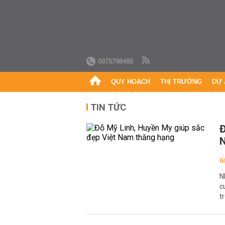
0975798489
QUY HOẠCH
THỊ TRƯỜNG
DỰ 
TIN TỨC
Đ
G
N
c
t