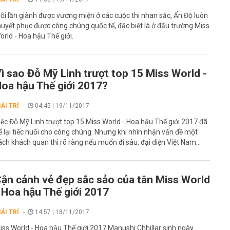
ỗi lần giành được vương miện ở các cuộc thi nhan sắc, Ấn Độ luôn
huyết phục được công chúng quốc tế, đặc biệt là ở đấu trường Miss
orld - Hoa hậu Thế giới.
ì sao Đỗ Mỹ Linh trượt top 15 Miss World -
oa hậu Thế giới 2017?
IẢI TRÍ
04:45 | 19/11/2017
iệc Đỗ Mỹ Linh trượt top 15 Miss World - Hoa hậu Thế giới 2017 đã
ể lại tiếc nuối cho công chúng. Nhưng khi nhìn nhận vấn đề một
ách khách quan thì rõ ràng nếu muốn đi sâu, đại diện Việt Nam...
ận cảnh vẻ đẹp sắc sảo của tân Miss World
 Hoa hậu Thế giới 2017
IẢI TRÍ
14:57 | 18/11/2017
iss World - Hoa hậu Thế giới 2017 Manushi Chhillar sinh ngày