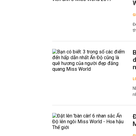
W
G
Đ
t
B
d
n
L
N
n
Đ
M
G