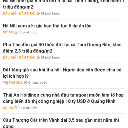
Hà Nội đấu giá 6 thửa đất ở tại xã Tiến Thắng, khởi điểm 7
triệu đồng/m2
ĐẤU GIÁ - ĐẤU THẦU
01 phút trước
Hà Nội xem xét gia hạn thủ tục 6 dự án lớn
DỰ ÁN
01 phút trước
Phú Thọ đấu giá 30 thửa đất tại xã Tam Dương Bắc, khởi
điểm 2,3 triệu đồng/m2
ĐẤU GIÁ - ĐẤU THẦU
01 phút trước
Đất tăng giá sau khi thu hồi: Người dân cần được chia sẻ
lợi ích hợp lý
THỊ TRƯỜNG
01 phút trước
Thái An Holdings cùng nhà đầu tư ngoại muốn làm tổ hợp
cảng biển đô thị công nghiệp 18 tỷ USD ở Quảng Ninh
DỰ ÁN
01 phút trước
Cầu Thượng Cát trên Vành đai 3,5 sau gần một năm thi
công