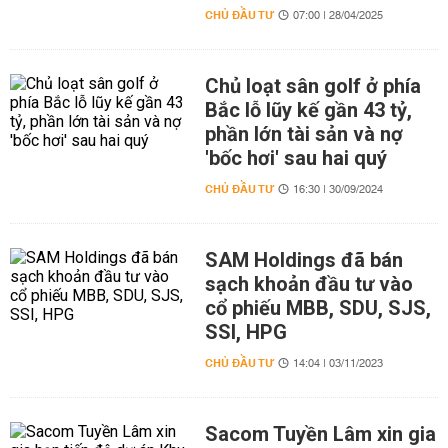
CHỦ ĐẦU TƯ
07:00 | 28/04/2025
Chủ loạt sân golf ở phía
Bắc lỗ lũy kế gần 43 tỷ,
phần lớn tài sản và nợ
'bốc hơi' sau hai quý
CHỦ ĐẦU TƯ
16:30 | 30/09/2024
SAM Holdings đã bán
sạch khoản đầu tư vào
cổ phiếu MBB, SDU, SJS,
SSI, HPG
CHỦ ĐẦU TƯ
14:04 | 03/11/2023
Sacom Tuyền Lâm xin gia