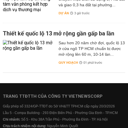
và giao 0,3 ha đất tại phường...
DỰ ÁN
3 giờ trước
Thiết kế quốc lộ 13 mở rộng gần gấp ba lần
Sau hơn 20 năm chờ đợi, quốc lộ 13
ở cửa ngõ TP HCM chuẩn bị được
mở rộng lên 60 m, 10-14 làn...
QUY HOẠCH
01 phút trước
TRANG TTĐTTH CỦA CÔNG TY VIETNEWSCORP
Giấy phép số 3324/GP-TTĐT do Sở VH&TT TPHCM cấp ngày 20/3/2026
Lầu 5 - Compa Building - 293 Điện Biên Phủ - Phường Gia Định - TP.HCM
Chi nhánh:
Số 5 - Khu 38A Trần Phú - Phường Ba Đình - TP. Hà Nội
Chịu trách nhiệm nội dung:
Nguyễn Minh Quyết