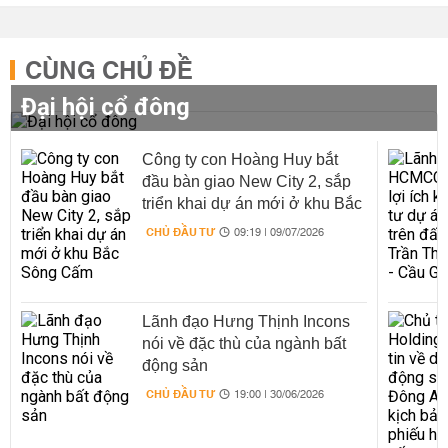
CÙNG CHỦ ĐỀ
Đại hội cổ đông
Công ty con Hoàng Huy bắt
đầu bàn giao New City 2, sắp
triển khai dự án mới ở khu Bắc
Sông Cấm
CHỦ ĐẦU TƯ
09:19 | 09/07/2026
Lãnh đạo Hưng Thịnh Incons
nói về đặc thù của ngành bất
động sản
CHỦ ĐẦU TƯ
19:00 | 30/06/2026