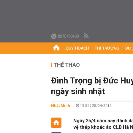
0975798489
QUY HOẠCH
THỊ TRƯỜNG
DỰ 
THỂ THAO
Đình Trọng bị Đức Huy
ngày sinh nhật
Nhật Minh
15:51 | 25/04/2019
Ngày 25/4 năm nay đánh dấu
vệ thép khoác áo CLB Hà N