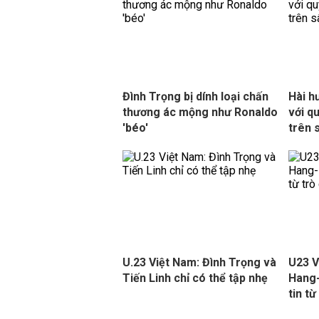
Đình Trọng bị dính loại chấn
Hài h
thương ác mộng như Ronaldo
với q
'béo'
trên 
U.23 Việt Nam: Đình Trọng và
U23 V
Tiến Linh chỉ có thể tập nhẹ
Hang-
tin t