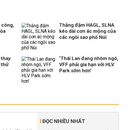
 công,
Thắng đậm HAGL, SLNA
Hòa
kéo dài cơn ác mộng của
n
các ngôi sao phố Núi
 thay
‘Thái Lan đang nhòm ngó,
 thử
VFF phải gia hạn với HLV
Park sớm hơn’
ĐỌC NHIỀU NHẤT