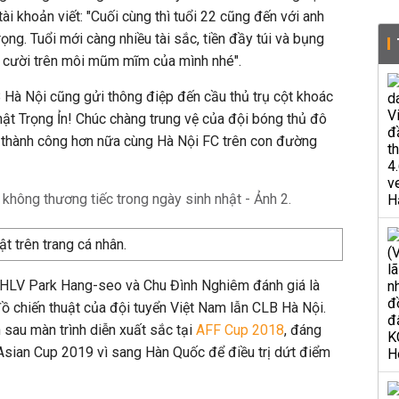
ài khoản viết: "Cuối cùng thì tuổi 22 cũng đến với anh
rọng. Tuổi mới càng nhiều tài sắc, tiền đầy túi và bụng
ụ cười trên môi mũm mĩm của mình nhé".
 Hà Nội cũng gửi thông điệp đến cầu thủ trụ cột khoác
ật Trọng Ỉn! Chúc chàng trung vệ của đội bóng thủ đô
thành công hơn nữa cùng Hà Nội FC trên con đường
t trên trang cá nhân.
ả HLV Park Hang-seo và Chu Đình Nghiêm đánh giá là
đồ chiến thuật của đội tuyển Việt Nam lẫn CLB Hà Nội.
 sau màn trình diễn xuất sắc tại
AFF Cup 2018
, đáng
 Asian Cup 2019 vì sang Hàn Quốc để điều trị dứt điểm