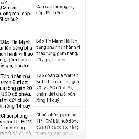
Cán cân thương mại
sắp đổi chiều?
Bảo Tín Mạnh Hải lên
tiếng phủ nhận hành vi
thao túng, găm hàng,
đẩy giá, trục lợi
Tập đoàn của Warren
Buffett mua ròng gần
20 tỷ USD cổ phiếu,
chấm dứt chuỗi bán
ròng 14 quý
Chuỗi phòng gym tại
TP HCM bất ngờ đóng
cửa tất cả cơ sở, hàng
trăm hội viên bơ vơ