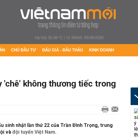
Hà Nội 30.98 °C
|
12:39AM, 09/08/2026
ÁN
CHỦ ĐẦU TƯ
ĐẤU GIÁ - ĐẤU THẦU
KINH DOANH
 'chê' không thương tiếc trong
 sinh nhật lần thứ 22 của Trần Đình Trọng, trung
ội và
đội tuyển Việt Nam
.