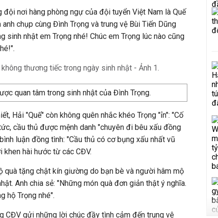
g đội nơi hàng phòng ngự của đội tuyển Việt Nam là Quế
 anh chụp cùng Đình Trọng và trung vệ Bùi Tiến Dũng
ng sinh nhật em Trọng nhé! Chúc em Trọng lúc nào cũng
hé!".
được quan tâm trong sinh nhật của Đình Trọng.
iết, Hải "Quế" còn không quên nhắc khéo Trọng "ỉn": "Cố
 tức, cầu thủ được mệnh danh "chuyên đi bêu xấu đồng
bình luận đồng tình: "Cầu thủ có cơ bụng xấu nhất vũ
ời khen hài hước từ các CĐV.
 quà tặng chật kín giường do bạn bè và người hâm mộ
nhật. Anh chia sẻ: "Những món quà đơn giản thật ý nghĩa.
g hộ Trọng nhé".
ng CĐV gửi những lời chúc đầy tình cảm đến trung vệ