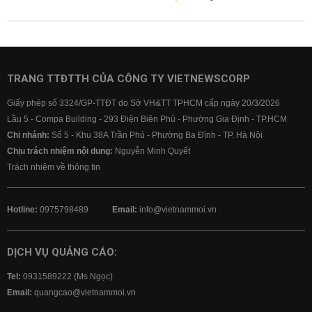
TRANG TTĐTTH CỦA CÔNG TY VIETNEWSCORP
Giấy phép số 3324/GP-TTĐT do Sở VH&TT TPHCM cấp ngày 20/3/2026
Lầu 5 - Compa Building - 293 Điện Biên Phủ - Phường Gia Định - TP.HCM
Chi nhánh:
Số 5 - Khu 38A Trần Phú - Phường Ba Đình - TP. Hà Nội
Chịu trách nhiệm nội dung:
Nguyễn Minh Quyết
Trách nhiệm về thông tin
Hotline:
0975798489
Email:
info@vietnammoi.vn
DỊCH VỤ QUẢNG CÁO:
Tel:
0931589222 (Ms Ngọc)
Email:
quangcao@vietnammoi.vn