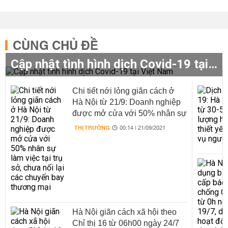
CÙNG CHỦ ĐỀ
Cập nhật tình hình dịch Covid-19 tại Việt Nam
Chi tiết nới lỏng giãn cách ở
Hà Nội từ 21/9: Doanh nghiệp
được mở cửa với 50% nhân sự
làm việc tại trụ sở, chưa nối lại
THỊ TRƯỜNG
00:14 | 21/09/2021
các chuyến bay thương mại
Hà Nội giãn cách xã hội theo
Chỉ thị 16 từ 06h00 ngày 24/7