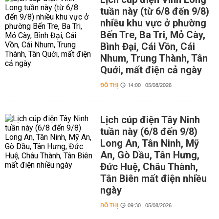
tuần này (từ 6/8 đến 9/8)
nhiều khu vực ở phường
Bến Tre, Ba Tri, Mỏ Cày,
Bình Đại, Cái Vồn, Cái
Nhum, Trung Thành, Tân
Quới, mất điện cả ngày
ĐÔ THỊ
14:00 | 05/08/2026
Lịch cúp điện Tây Ninh
tuần này (6/8 đến 9/8)
Long An, Tân Ninh, Mỹ
An, Gò Dầu, Tân Hưng,
Đức Huệ, Châu Thành,
Tân Biên mất điện nhiều
ngày
ĐÔ THỊ
09:30 | 05/08/2026