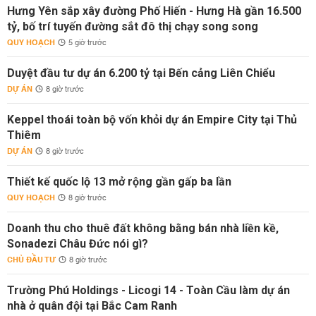
Hưng Yên sắp xây đường Phố Hiến - Hưng Hà gần 16.500
tỷ, bố trí tuyến đường sắt đô thị chạy song song
QUY HOẠCH
5 giờ trước
Duyệt đầu tư dự án 6.200 tỷ tại Bến cảng Liên Chiểu
DỰ ÁN
8 giờ trước
Keppel thoái toàn bộ vốn khỏi dự án Empire City tại Thủ
Thiêm
DỰ ÁN
8 giờ trước
Thiết kế quốc lộ 13 mở rộng gần gấp ba lần
QUY HOẠCH
8 giờ trước
Doanh thu cho thuê đất không bằng bán nhà liền kề,
Sonadezi Châu Đức nói gì?
CHỦ ĐẦU TƯ
8 giờ trước
Trường Phú Holdings - Licogi 14 - Toàn Cầu làm dự án
nhà ở quân đội tại Bắc Cam Ranh