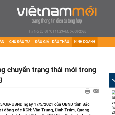
Hà Nội 26.88 °C
|
11:23AM, 07/08/2026
ÁN
CHỦ ĐẦU TƯ
ĐẤU GIÁ - ĐẤU THẦU
KINH DOANH
g chuyển trạng thái mới trong
g
515/QĐ-UBND ngày 17/5/2021 của UBND tỉnh Bắc
ạt động các KCN: Vân Trung, Đình Trám, Quang