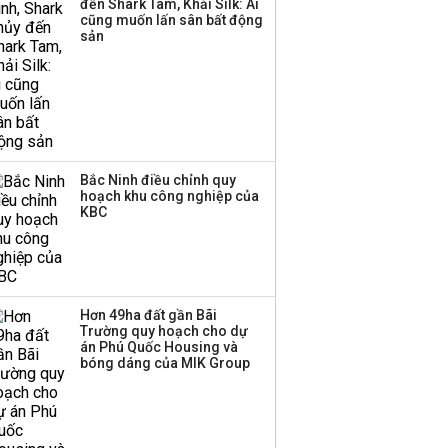
đến Shark Tam, Khải Silk: Ai
triển quỹ hưu trí: Từ tiết
cũng muốn lấn sân bất động
kiệm gia đình thành
sản
nguồn cấp vốn dài hạn
và kinh nghiệm từ
Malaysia
Bắc Ninh điều chỉnh quy
hoạch khu công nghiệp của
KBC
Hơn 49ha đất gần Bãi
Trường quy hoạch cho dự
án Phú Quốc Housing và
bóng dáng của MIK Group