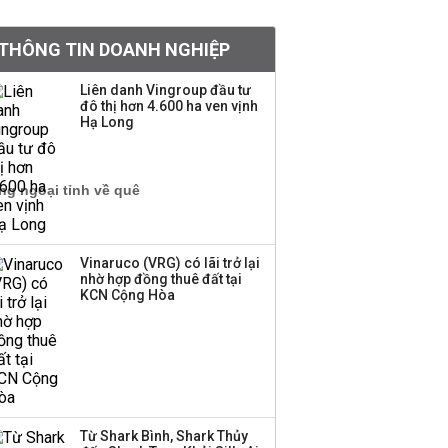
BIDV sắp phát hành
THÔNG TIN DOANH NGHIỆP
gần 500 triệu cổ phiếu,
tăng vốn lên gần
Liên danh Vingroup đầu tư
77.800 tỷ
đô thị hơn 4.600 ha ven vịnh
Hạ Long
Dàn lãnh đạo GenZ nhà
Vingroup,
Techcombank,
VPBank, PC1: Người
nắm 10.000 tỷ đồng cổ
phiếu, người làm chủ
Vinaruco (VRG) có lãi trở lại
tịch ở tuổi 27
nhờ hợp đồng thuê đất tại
KCN Cộng Hòa
Lãnh đạo Vinamilk:
Tăng quy mô đàn bò
thêm 8.000 con, đã
chốt giá nguyên liệu
đến tháng 11
Từ Shark Bình, Shark Thủy
Việt Nam muốn phát