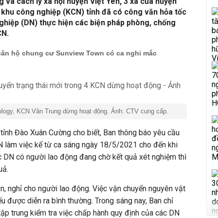
 và cách ly xã hội huyện Việt Yên, 3 xã của huyện
 khu công nghiệp (KCN) tỉnh đã có công văn hỏa tốc
ghiệp (DN) thực hiện các biện pháp phòng, chống
CN.
căn hộ chung cư Sunview Town có ca nghi mắc
ology, KCN Vân Trung dừng hoạt động. Ảnh: CTV cung cấp.
tỉnh Đào Xuân Cường cho biết, Ban thông báo yêu cầu
 làm việc kể từ ca sáng ngày 18/5/2021 cho đến khi
c DN có người lao động đang chờ kết quả xét nghiệm thì
quả.
n, nghỉ cho người lao động. Việc vận chuyển nguyên vật
 yếu được diễn ra bình thường. Trong sáng nay, Ban chỉ
 tập trung kiểm tra việc chấp hành quy định của các DN