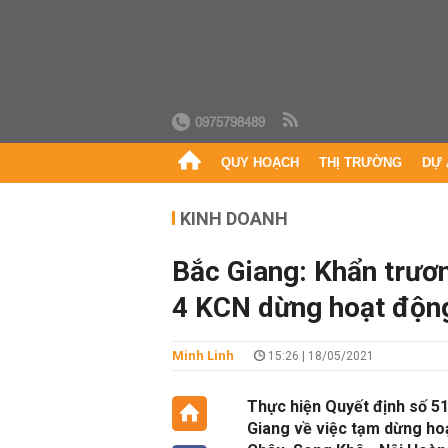
0975798489
QUY HOẠCH
THỊ TRƯỜNG
DỰ 
KINH DOANH
Bắc Giang: Khẩn trươn
4 KCN dừng hoạt độn
Minh Linh
15:26 | 18/05/2021
Thực hiện Quyết định số 
Giang về việc tạm dừng ho