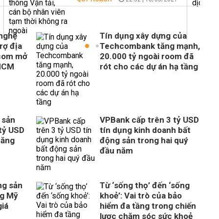
 nghệ
Tín dụng xây dựng của
rợ địa
Techcombank tăng mạnh,
com mở
20.000 tỷ ngoài room đã
 HCM
rót cho các dự án hạ tầng
 sản
VPBank cấp trên 3 tỷ USD
tỷ USD
tín dụng kinh doanh bất
tăng
động sản trong hai quý
đầu năm
ng sản
Từ ‘sống thọ’ đến ‘sống
ng Mỹ
khoẻ’: Vai trò của bảo
giá
hiểm đa tầng trong chiến
lược chăm sóc sức khoẻ