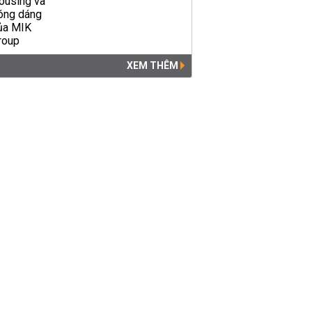
XEM THÊM
Hà Nội giãn cách xã hội theo
Chỉ thị 16 từ 06h00 ngày 24/7
KINH DOANH
23:48 | 23/07/2021
Nhiều địa phương tại Thanh
Hóa tạm hoãn đấu giá đất vì
dịch Covid-19
ĐẤU GIÁ - ĐẤU THẦU
20:31 |