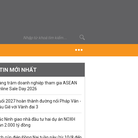
TIN MỚI NHẤT
àng trăm doanh nghiệp tham gia ASEAN
nline Sale Day 2026
uối 2027 hoàn thành đường nối Pháp Vân -
u Giẽ với Vành đai 3
ắc Ninh giao nhà đầu tư hai dự án NOXH
ần 2.000 tỷ đồng
ch cúp điện Đồng Nai tuần này (từ 10/8 đến