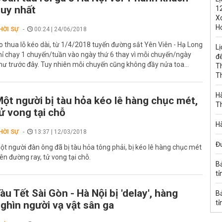
uy nhất
1
Xo
H
HỜI SỰ
00:24 | 24/06/2018
o thua lỗ kéo dài, từ 1/4/2018 tuyến đường sắt Yên Viên - Hạ Long
Lị
hỉ chạy 1 chuyến/tuần vào ngày thứ 6 thay vì mỗi chuyến/ngày
đế
hư trước đây. Tuy nhiên mỗi chuyến cũng không đầy nửa toa...
T
T
Hà
ột người bị tàu hỏa kéo lê hàng chục mét,
T
ử vong tại chỗ
Hà
HỜI SỰ
13:37 | 12/03/2018
Đ
ột người đàn ông đã bị tàu hỏa tông phải, bị kéo lê hàng chục mét
rên đường ray, tử vong tại chỗ.
B
tỉ
àu Tết Sài Gòn - Hà Nội bị 'delay', hàng
B
tỉ
ghìn người vạ vật sân ga