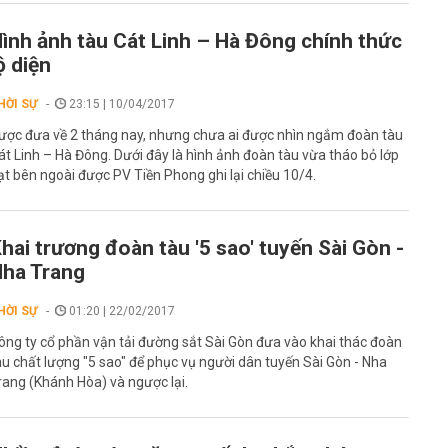
ình ảnh tàu Cát Linh – Hà Đông chính thức
ộ diện
HỜI SỰ
23:15 | 10/04/2017
ược đưa về 2 tháng nay, nhưng chưa ai được nhìn ngắm đoàn tàu
át Linh – Hà Đông. Dưới đây là hình ảnh đoàn tàu vừa tháo bỏ lớp
ạt bên ngoài được PV Tiền Phong ghi lại chiều 10/4.
hai trương đoàn tàu '5 sao' tuyến Sài Gòn -
ha Trang
HỜI SỰ
01:20 | 22/02/2017
ông ty cổ phần vận tải đường sắt Sài Gòn đưa vào khai thác đoàn
àu chất lượng "5 sao" để phục vụ người dân tuyến Sài Gòn - Nha
rang (Khánh Hòa) và ngược lại.