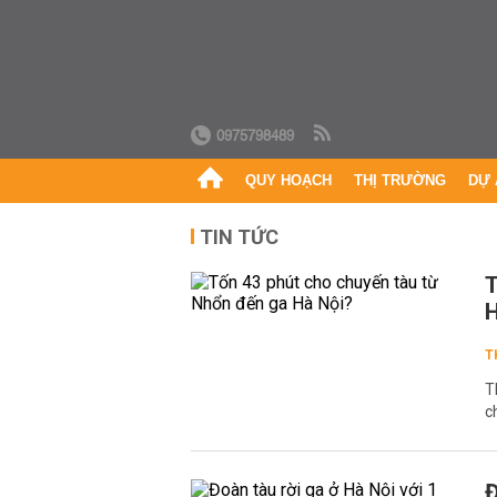
0975798489
QUY HOẠCH
THỊ TRƯỜNG
DỰ 
TIN TỨC
T
H
T
T
c
Đ