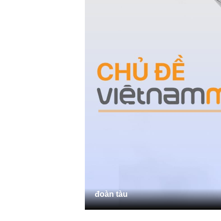
đoàn tàu