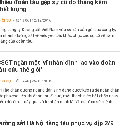
hiều đoàn tàu gặp sự cố do thắng kém
hất lượng
HỜI SỰ
13:06 | 12/12/2016
ổng công ty Đường sắt Việt Nam vừa có văn bản gửi các công ty,
hi nhánh đường sắt về việc yêu cầu khắc phục các sự cố về hãm
hắng của đoàn tàu.
SGT ngăn một 'vĩ nhân' định lao vào đoàn
àu 'cứu thế giới'
HỜI SỰ
14:40 | 25/10/2016
hi rào chắn đường ngang dân sinh đang được kéo ra để ngăn chặn
ác phương tiện khi đoàn tàu đi qua, một thanh niên bất chấp nguy
iểm đòi đi xe máy qua và tự nhận mình là “vĩ nhân” có sứ mệnh...
ường sắt Hà Nội tăng tàu phục vụ dịp 2/9