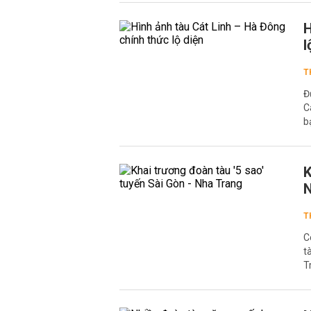
H
l
T
Đ
C
b
K
N
T
C
t
T