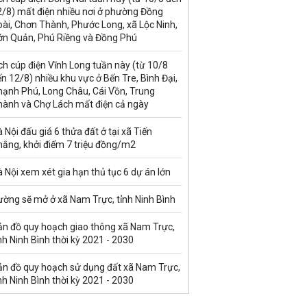
2/8) mất điện nhiều nơi ở phường Đồng
ài, Chơn Thành, Phước Long, xã Lộc Ninh,
ớn Quản, Phú Riềng và Đồng Phú
ch cúp điện Vĩnh Long tuần này (từ 10/8
n 12/8) nhiều khu vực ở Bến Tre, Bình Đại,
hạnh Phú, Long Châu, Cái Vồn, Trung
hành và Chợ Lách mất điện cả ngày
 Nội đấu giá 6 thửa đất ở tại xã Tiến
hắng, khởi điểm 7 triệu đồng/m2
 Nội xem xét gia hạn thủ tục 6 dự án lớn
ường sẽ mở ở xã Nam Trực, tỉnh Ninh Bình
ản đồ quy hoạch giao thông xã Nam Trực,
nh Ninh Bình thời kỳ 2021 - 2030
ản đồ quy hoạch sử dụng đất xã Nam Trực,
nh Ninh Bình thời kỳ 2021 - 2030