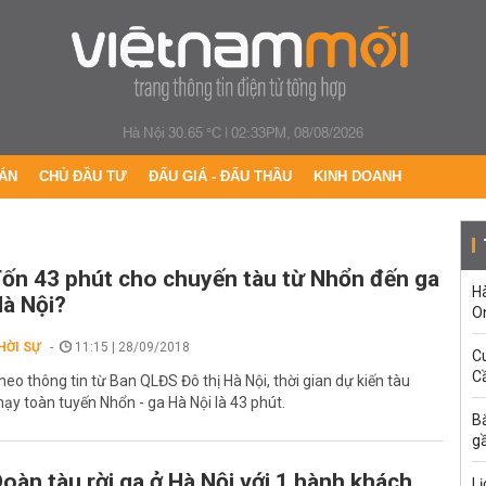
Hà Nội 30.65 °C
|
02:33PM, 08/08/2026
ÁN
CHỦ ĐẦU TƯ
ĐẤU GIÁ - ĐẤU THẦU
KINH DOANH
ốn 43 phút cho chuyến tàu từ Nhổn đến ga
H
à Nội?
O
HỜI SỰ
11:15 | 28/09/2018
C
Cầ
heo thông tin từ Ban QLĐS Đô thị Hà Nội, thời gian dự kiến tàu
hạy toàn tuyến Nhổn - ga Hà Nội là 43 phút.
B
g
oàn tàu rời ga ở Hà Nội với 1 hành khách
Lị