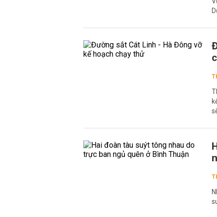
V
D
Đ
c
T
T
k
s
H
n
T
N
s