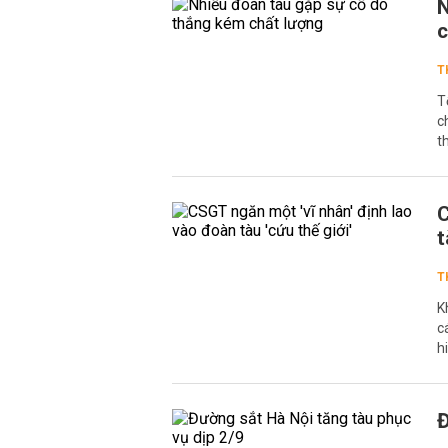
N
c
T
T
c
t
C
t
T
K
c
h
Đ