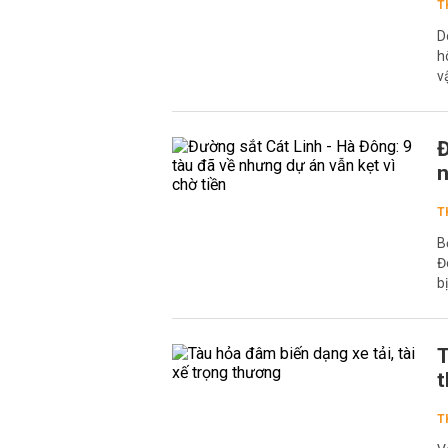
T
D
h
v
Đ
n
T
B
Đ
b
T
T