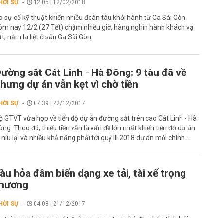
HỜI SỰ
12:05 | 12/02/2018
o sự cố kỹ thuật khiến nhiều đoàn tàu khởi hành từ Ga Sài Gòn
ôm nay 12/2 (27 Tết) chậm nhiều giờ, hàng nghìn hành khách vạ
ật, nằm la liệt ở sân Ga Sài Gòn.
ường sắt Cát Linh - Hà Đông: 9 tàu đã về
hưng dự án vẫn kẹt vì chờ tiền
HỜI SỰ
07:39 | 22/12/2017
ộ GTVT vừa họp về tiến độ dự án đường sắt trên cao Cát Linh - Hà
ông. Theo đó, thiếu tiền vẫn là vấn đề lớn nhất khiến tiến độ dự án
ị níu lại và nhiều khả năng phải tới quý III.2018 dự án mới chính...
àu hỏa đâm biến dạng xe tải, tài xế trọng
thương
HỜI SỰ
04:08 | 21/12/2017