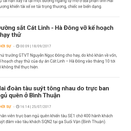
ụ tai nạn xảy ra tại một đường ngang tự mở ở địa phận tỉnh Hải
ương khiến tài xế xe tải trọng thương, chiếc xe biến dạng.
ường sắt Cát Linh - Hà Đông vỡ kế hoạch
hạy thử
HỜI SỰ
00:09 | 18/09/2017
hứ trưởng GTVT Nguyễn Ngọc Đông cho hay, do khó khăn về vốn,
ế hoạch chạy thử của dự án Cát Linh – Hà Đông vào tháng 10 tới
ẽ không thể thực hiện.
ai đoàn tàu suýt tông nhau do trực ban
gủ quên ở Bình Thuận
HỜI SỰ
16:14 | 25/07/2017
hân viên trực ban ngủ quên khiến tàu SE1 chở 400 hành khách
uýt đâm vào tàu khách SQN2 tại ga Suối Vận (Bình Thuận).