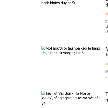
d
T
D
c
n
M
t
T
M
t
T
n