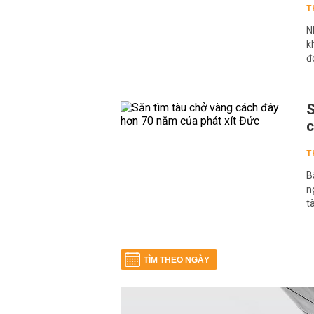
T
N
k
đ
S
c
T
B
n
t
TÌM THEO NGÀY