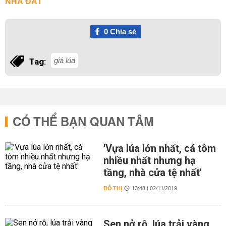
NHÀ ĐẤT
0
Chia sẻ
giá lúa
Tag:
CÓ THỂ BẠN QUAN TÂM
'Vựa lúa lớn nhất, cá tôm
nhiều nhất nhưng hạ
tầng, nhà cửa tệ nhất'
ĐÔ THỊ
13:48 | 02/11/2019
Sen nở rộ, lúa trải vàng