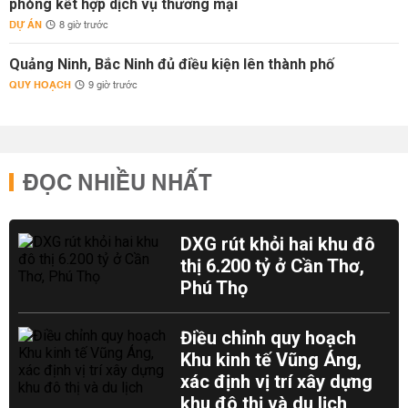
phòng kết hợp dịch vụ thương mại
DỰ ÁN
8 giờ trước
Quảng Ninh, Bắc Ninh đủ điều kiện lên thành phố
QUY HOẠCH
9 giờ trước
ĐỌC NHIỀU NHẤT
DXG rút khỏi hai khu đô
thị 6.200 tỷ ở Cần Thơ,
Phú Thọ
Điều chỉnh quy hoạch
Khu kinh tế Vũng Áng,
xác định vị trí xây dựng
khu đô thị và du lịch