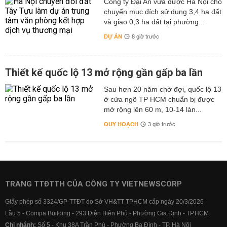
Công ty Đại An vừa được Hà Nội cho
chuyển mục đích sử dụng 3,4 ha đất
và giao 0,3 ha đất tại phường...
DỰ ÁN
8 giờ trước
Thiết kế quốc lộ 13 mở rộng gần gấp ba lần
Sau hơn 20 năm chờ đợi, quốc lộ 13
ở cửa ngõ TP HCM chuẩn bị được
mở rộng lên 60 m, 10-14 làn...
QUY HOẠCH
3 giờ trước
TRANG TTĐTTH CỦA CÔNG TY VIETNEWSCORP
Giấy phép số 3324/GP-TTĐT do Sở VH&TT TPHCM cấp ngày 20/3/2026
Lầu 5 - Compa Building - 293 Điện Biên Phủ - Phường Gia Định - TP.HCM
Chi nhánh:
Số 5 - Khu 38A Trần Phú - Phường Ba Đình - TP. Hà Nội