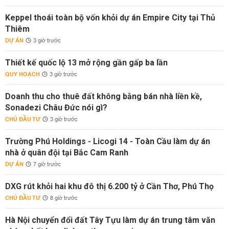
Keppel thoái toàn bộ vốn khỏi dự án Empire City tại Thủ
Thiêm
DỰ ÁN
3 giờ trước
Thiết kế quốc lộ 13 mở rộng gần gấp ba lần
QUY HOẠCH
3 giờ trước
Doanh thu cho thuê đất không bằng bán nhà liền kề,
Sonadezi Châu Đức nói gì?
CHỦ ĐẦU TƯ
3 giờ trước
Trường Phú Holdings - Licogi 14 - Toàn Cầu làm dự án
nhà ở quân đội tại Bắc Cam Ranh
DỰ ÁN
7 giờ trước
DXG rút khỏi hai khu đô thị 6.200 tỷ ở Cần Thơ, Phú Thọ
CHỦ ĐẦU TƯ
8 giờ trước
Hà Nội chuyển đổi đất Tây Tựu làm dự án trung tâm văn