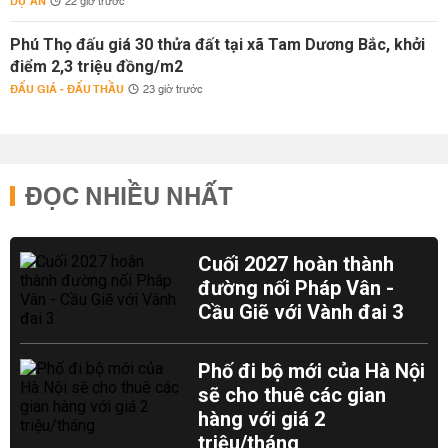
DỰ ÁN
22 giờ trước
Phú Thọ đấu giá 30 thửa đất tại xã Tam Dương Bắc, khởi
điểm 2,3 triệu đồng/m2
ĐẤU GIÁ - ĐẤU THẦU
23 giờ trước
ĐỌC NHIỀU NHẤT
Cuối 2027 hoàn thành
đường nối Pháp Vân -
Cầu Giẽ với Vành đai 3
Phố đi bộ mới của Hà Nội
sẽ cho thuê các gian
hàng với giá 2
triệu/tháng