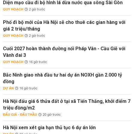
Diện mạo cầu đi bộ hình lá dừa nước qua sông Sài Gòn
QUY HOẠCH
2 giờ trước
Phố đi bộ mới của Hà Nội sẽ cho thuê các gian hàng với
giá 2 triệu/tháng
QUY HOẠCH
2 giờ trước
Cuối 2027 hoàn thành đường nối Pháp Vân - Cầu Giẽ với
Vành đai 3
QUY HOẠCH
16 giờ trước
Bắc Ninh giao nhà đầu tư hai dự án NOXH gần 2.000 tỷ
đồng
DỰ ÁN
16 giờ trước
Hà Nội đấu giá 6 thửa đất ở tại xã Tiến Thắng, khởi điểm 7
triệu đồng/m2
ĐẤU GIÁ - ĐẤU THẦU
20 giờ trước
Hà Nội xem xét gia hạn thủ tục 6 dự án lớn