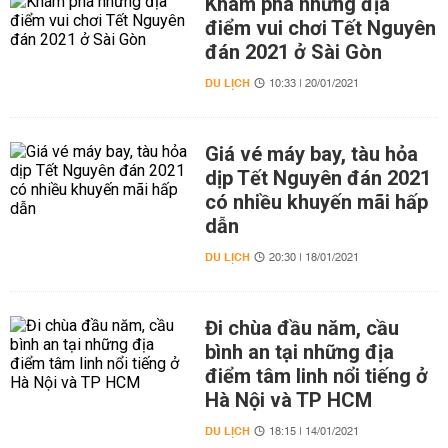
Khám phá những địa
điểm vui chơi Tết Nguyên
đán 2021 ở Sài Gòn
DU LỊCH
10:33 | 20/01/2021
Giá vé máy bay, tàu hỏa
dịp Tết Nguyên đán 2021
có nhiều khuyến mãi hấp
dẫn
DU LỊCH
20:30 | 18/01/2021
Đi chùa đầu năm, cầu
bình an tại những địa
điểm tâm linh nổi tiếng ở
Hà Nội và TP HCM
DU LỊCH
18:15 | 14/01/2021