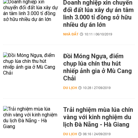
Doanh nghiệp xin chuyển
đổi đất lúa xây dự án tâm
linh 3.000 tỉ đồng sở hữu
nhiều dự án lớn
NHÀ ĐẤT
10:11 | 06/10/2019
Đồi Móng Ngựa, điểm
chụp lúa chín thu hút
nhiếp ảnh gia ở Mù Cang
Chải
DU LỊCH
10:28 | 27/09/2019
Trải nghiệm mùa lúa chín
vàng với kinh nghiệm du
lịch Đà Nẵng - Hà Giang
DU LỊCH
06:16 | 24/09/2019