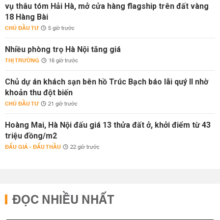
vụ thâu tóm Hải Hà, mở cửa hàng flagship trên đất vàng
18 Hàng Bài
CHỦ ĐẦU TƯ
5 giờ trước
Nhiều phòng trọ Hà Nội tăng giá
THỊ TRƯỜNG
16 giờ trước
Chủ dự án khách sạn bên hồ Trúc Bạch báo lãi quý II nhờ
khoản thu đột biến
CHỦ ĐẦU TƯ
21 giờ trước
Hoàng Mai, Hà Nội đấu giá 13 thửa đất ở, khởi điểm từ 43
triệu đồng/m2
ĐẤU GIÁ - ĐẤU THẦU
22 giờ trước
ĐỌC NHIỀU NHẤT