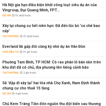
Hà Nội gia hạn điều kiện khởi công loạt siêu dự án của
Vingroup, Đại Quang Minh, FPT...
DỰ ÁN
01 phút trước
Xây lại chung cư hết niên hạn: Đã đến lúc bỏ 'cơ chế bao
cấp'
THỊ TRƯỜNG
01 phút trước
Everland lãi gấp đôi cùng kỳ nhờ dự án Vân Đồn
CHỦ ĐẦU TƯ
01 giờ trước
Phường Tam Bình, TP HCM: Cò rao phân lô bán nền trên
khu đất đã có chủ, địa phương lên tiếng cảnh báo
THỊ TRƯỜNG
2 giờ trước
Sẽ 'đập đi xây lại' hai tòa nhà Chợ Xanh, Nam Định thành
chung cư cho thuê 15 tầng
DỰ ÁN
4 giờ trước
Chủ Kem Tràng Tiền đón nguồn thu đột biến sau thương