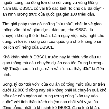
nguồn cung lao động lớn cho nội vùng và vùng Đông
Nam Bộ, ĐBSCL có vai trò đặc biệt "lo cho cái dạ dày" -
an ninh lương thực của quốc gia gần 100 triệu dân.
Tìm giải pháp tháo gỡ những "nút thắt", nhất là về giao
thông vận tải và giáo dục - đào tạo, cho ĐBSCL là
chuyện không thể trì hoãn. Làm ngay việc này, nghĩ cho
cùng, vì lợi ích sống còn của quốc gia chứ không phải
lợi ích chỉ riêng của ĐBSCL.
Khó khăn nhất ở ĐBSCL trước nay là thiếu vốn đầu tư
giao thông mà câu chuyện dự án cao tốc Trung Lương -
Mỹ Thuận sau cả chục năm vẫn "chưa thấy đâu" là điển
hình.
Song, lý do "đói vốn" của dự án có tổng mức đầu tư trên
dưới 12.000 tỉ đồng này sẽ không phải là chuyện quá khó
nếu các cấp ngành và trung ương cùng "xắn tay vào
cuộc" với tinh thần trách nhiệm cao nhất với vựa lúa
đồng bằng, nhất là khi sinh kế ĐBSCL đang khó khăn.