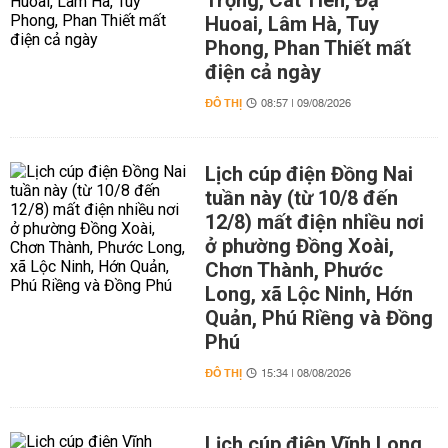
Trọng, Cát Tiên, Đạ
Huoai, Lâm Hà, Tuy
Phong, Phan Thiết mất
điện cả ngày
ĐÔ THỊ
08:57 | 09/08/2026
Lịch cúp điện Đồng Nai
tuần này (từ 10/8 đến
12/8) mất điện nhiều nơi
ở phường Đồng Xoài,
Chơn Thành, Phước
Long, xã Lộc Ninh, Hớn
Quản, Phú Riềng và Đồng
Phú
ĐÔ THỊ
15:34 | 08/08/2026
Lịch cúp điện Vĩnh Long