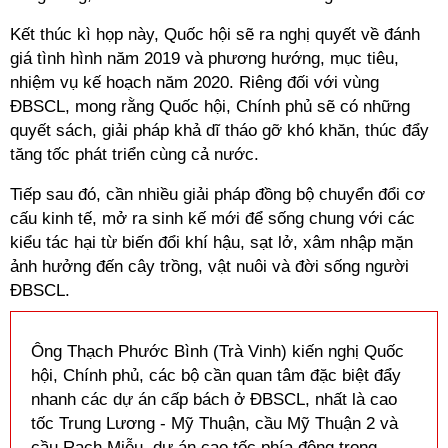
Kết thúc
kì
họp này, Quốc hội sẽ ra nghị quyết về đánh
giá tình hình năm 2019 và phương hướng, mục tiêu,
nhiệm vụ kế hoạch năm 2020. Riêng đối với vùng
ĐBSCL, mong rằng Quốc hội, Chính phủ sẽ có những
quyết sách, giải pháp khả dĩ tháo gỡ khó khăn, thúc đẩy
tăng tốc phát triển cùng cả nước.
Tiếp sau đó, cần nhiều giải pháp đồng bộ chuyển đổi cơ
cấu kinh tế, mở ra sinh kế mới để sống chung với các
kiểu tác hại từ biến đổi khí hậu, sạt lở, xâm nhập mặn
ảnh hưởng đến cây trồng, vật nuôi và đời sống người
ĐBSCL.
Ông Thạch Phước Bình (Trà Vinh) kiến nghị Quốc
hội, Chính phủ, các bộ cần quan tâm đặc biệt đẩy
nhanh các dự án cấp bách ở ĐBSCL, nhất là cao
tốc Trung Lương - Mỹ Thuận, cầu Mỹ Thuận 2 và
cầu Rạch Miễu, dự án cao tốc phía đông trong