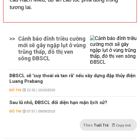
tương lai.
>>
Cảnh báo đỉnh triều cường
mới sẽ gây ngập lụt ở vùng
trũng thấp, đô thị ven
sông ĐBSCL
ĐBSCL sẽ 'suy thoái và tan rã' nếu xây dựng đập thủy điện
Luang Prabang
ĐÔ THỊ
22:32 | 10/10/2019
Sau lũ nhỏ, ĐBSCL đối diện hạn mặn lịch sử?
ĐÔ THỊ
07:57 | 09/09/2019
Theo
Tuổi Trẻ
Copy link