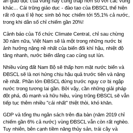
án giáo dục của vùng này cũng thấp hơn so với các vùng
khác... Cái trũng giáo dục - đào tạo của ĐBSCL thể hiện
rất rõ qua tỉ lệ học sinh bỏ học chiếm tới 55,1% cả nước,
trong khi dân số chỉ chiếm gần 20%!
Cảnh báo của Tổ chức Climate Central, chỉ sau chừng
30 năm nữa, Việt Nam sẽ là một trong những nước bị
ảnh hưởng nặng nề nhất của biến đổi khí hậu, nhiệt độ
tăng nhanh, nước biển dâng cao cùng sụt lún.
Nhiều vùng đất Nam Bộ sẽ thấp hơn mặt nước biển và
ĐBSCL sẽ là nơi hứng chịu hậu quả trước tiên và nặng
nề nhất. Phần lớn ĐBSCL đứng trước nguy cơ bị ngập
nước trong tương lai gần. Bởi vậy, cần những giải pháp
đột phá, đủ mạnh và hữu hiệu, vùng trũng ĐBSCL sẽ vẫn
tiếp tục thêm nhiều "cái nhất" thiệt thòi, khó khăn.
GDP và tổng thu ngân sách trên địa bàn (năm 2019 chỉ
chiếm gần 6% cả nước) vùng ĐBSCL vẫn còn rất nghèo.
Tuy nhiên, bên cạnh tiềm năng thủy sản, trái cây và