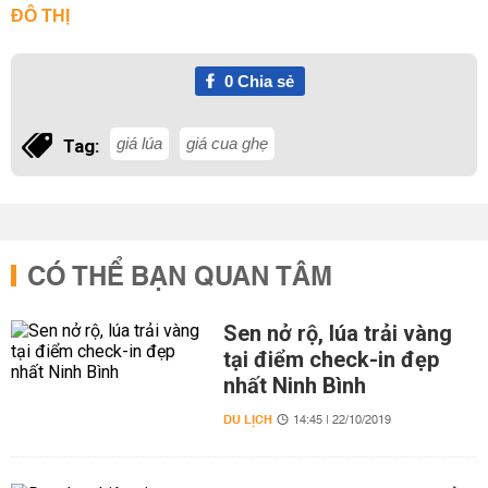
ĐÔ THỊ
0
Chia sẻ
giá lúa
giá cua ghẹ
Tag:
CÓ THỂ BẠN QUAN TÂM
Sen nở rộ, lúa trải vàng
tại điểm check-in đẹp
nhất Ninh Bình
DU LỊCH
14:45 | 22/10/2019