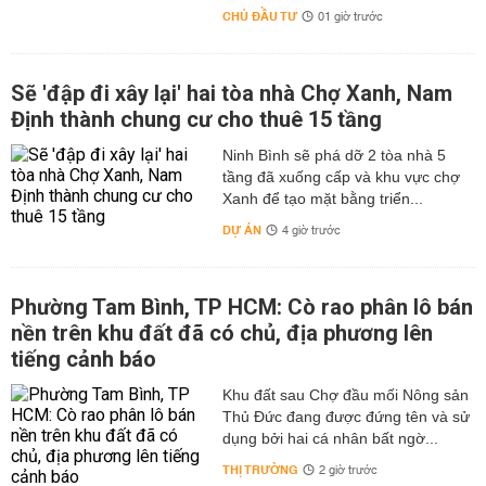
CHỦ ĐẦU TƯ
01 giờ trước
Sẽ 'đập đi xây lại' hai tòa nhà Chợ Xanh, Nam
Định thành chung cư cho thuê 15 tầng
Ninh Bình sẽ phá dỡ 2 tòa nhà 5
tầng đã xuống cấp và khu vực chợ
Xanh để tạo mặt bằng triển...
DỰ ÁN
4 giờ trước
Phường Tam Bình, TP HCM: Cò rao phân lô bán
nền trên khu đất đã có chủ, địa phương lên
tiếng cảnh báo
Khu đất sau Chợ đầu mối Nông sản
Thủ Đức đang được đứng tên và sử
dụng bởi hai cá nhân bất ngờ...
THỊ TRƯỜNG
2 giờ trước