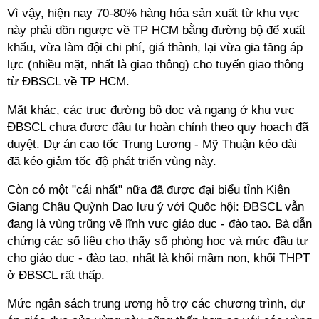
Vì vậy, hiện nay 70-80% hàng hóa sản xuất từ khu vực
này phải dồn ngược về TP HCM bằng đường bộ để xuất
khẩu, vừa làm đội chi phí, giá thành, lại vừa gia tăng áp
lực (nhiều mặt, nhất là giao thông) cho tuyến giao thông
từ ĐBSCL về TP HCM.
Mặt khác, các trục đường bộ dọc và ngang ở khu vực
ĐBSCL chưa được đầu tư hoàn chỉnh theo quy hoạch đã
duyệt. Dự án cao tốc Trung Lương - Mỹ Thuận kéo dài
đã kéo giảm tốc độ phát triển vùng này.
Còn có một "cái nhất" nữa đã được đại biểu tỉnh Kiên
Giang Châu Quỳnh Dao lưu ý với Quốc hội: ĐBSCL vẫn
đang là vùng trũng về lĩnh vực giáo dục - đào tạo. Bà dẫn
chứng các số liệu cho thấy số phòng học và mức đầu tư
cho giáo dục - đào tạo, nhất là khối mầm non, khối THPT
ở ĐBSCL rất thấp.
Mức ngân sách trung ương hỗ trợ các chương trình, dự