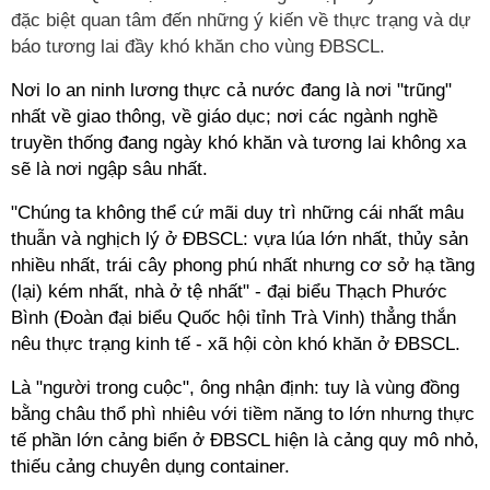
đặc biệt quan tâm đến những ý kiến về thực trạng và dự
báo tương lai đầy khó khăn cho vùng ĐBSCL.
Nơi lo an ninh lương thực cả nước đang là nơi "trũng"
nhất về giao thông, về giáo dục; nơi các ngành nghề
truyền thống đang ngày khó khăn và tương lai không xa
sẽ là nơi ngập sâu nhất.
"Chúng ta không thể cứ mãi duy trì những cái nhất mâu
thuẫn và nghịch lý ở ĐBSCL: vựa lúa lớn nhất, thủy sản
nhiều nhất, trái cây phong phú nhất nhưng cơ sở hạ tầng
(lại) kém nhất, nhà ở tệ nhất" - đại biểu Thạch Phước
Bình (Đoàn đại biểu Quốc hội tỉnh Trà Vinh) thẳng thắn
nêu thực trạng kinh tế - xã hội còn khó khăn ở ĐBSCL.
Là "người trong cuộc", ông nhận định: tuy là vùng đồng
bằng châu thổ phì nhiêu với tiềm năng to lớn nhưng thực
tế phần lớn cảng biển ở ĐBSCL hiện là cảng quy mô nhỏ,
thiếu cảng chuyên dụng container.