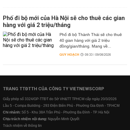
Phố đi bộ mới của Hà Nội sẽ cho thuê các gian
hàng với giá 2 triệu/tháng
Phố đi bộ Thành Thái sẽ cho thuê
40 gian hàng với giá 2 triệu
đồng/gian/tháng. Mang về...
QUY HOẠCH
09:33 | 09/08/2026
TRANG TTĐTTH CỦA CÔNG TY VIETNEWSCORP
Giấy phép số 3324/GP-TTĐT do Sở VH&TT TPHCM cấp ngày 20/3/2026
Lầu 5 - Compa Building - 293 Điện Biên Phủ - Phường Gia Định - TP.HCM
Chi nhánh:
Số 5 - Khu 38A Trần Phú - Phường Ba Đình - TP. Hà Nội
Chịu trách nhiệm nội dung:
Nguyễn Minh Quyết
Trách nhiệm về thông tin