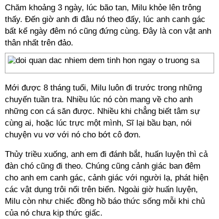
Chăm khoảng 3 ngày, lúc bão tan, Milu khỏe lên trông
thấy. Đến giờ anh đi đâu nó theo đấy, lúc anh canh gác
bất kể ngày đêm nó cũng đứng cùng. Đây là con vật anh
thân nhất trên đảo.
Mới được 8 tháng tuổi, Milu luôn đi trước trong những
chuyến tuần tra. Nhiều lúc nó còn mang về cho anh
những con cá săn được. Nhiều khi chẳng biết tâm sự
cùng ai, hoặc lúc trực một mình, Sĩ lại bầu bạn, nói
chuyện vu vơ với nó cho bớt cô đơn.
Thủy triều xuống, anh em đi đánh bắt, huấn luyện thì cả
đàn chó cũng đi theo. Chúng cũng cảnh giác ban đêm
cho anh em canh gác, cảnh giác với người lạ, phát hiện
các vật dụng trôi nổi trên biển. Ngoài giờ huấn luyện,
Milu còn như chiếc đồng hồ báo thức sống mỗi khi chủ
của nó chưa kịp thức giấc.