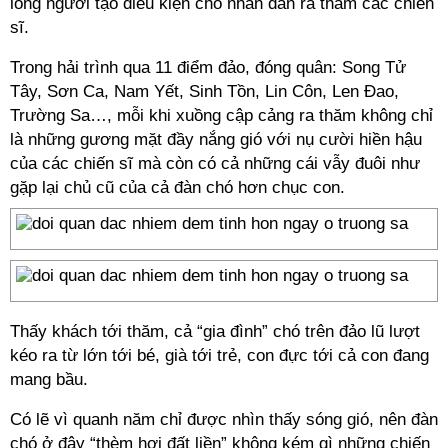
lòng người tạo điều kiện cho nhân dân ra thăm các chiến
sĩ.
Trong hải trình qua 11 điểm đảo, đóng quân: Song Tử
Tây, Sơn Ca, Nam Yết, Sinh Tồn, Lin Côn, Len Đao,
Trường Sa…, mỗi khi xuồng cập cảng ra thăm không chỉ
là những gương mặt đầy nắng gió với nụ cười hiền hậu
của các chiến sĩ mà còn có cả những cái vẫy đuôi như
gặp lại chủ cũ của cả đàn chó hơn chục con.
Thấy khách tới thăm, cả “gia đình” chó trên đảo lũ lượt
kéo ra từ lớn tới bé, già tới trẻ, con đực tới cả con đang
mang bầu.
Có lẽ vì quanh năm chỉ được nhìn thấy sóng gió, nên đàn
chó ở đây “thèm hơi đất liền” không kém gì những chiến