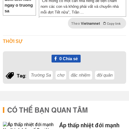
"Chỉ mong có một căn nhà riêng để tiện chăm
nom các con và không phải vất vả chuyển nhà
mỗi đợt Tết nữa", Trần ...
Theo
Vietnamnet
Copy link
THỜI SỰ
0
Chia sẻ
Trường Sa
chợ
đặc nhiệm
đội quân
Tag:
CÓ THỂ BẠN QUAN TÂM
Áp thấp nhiệt đới mạnh