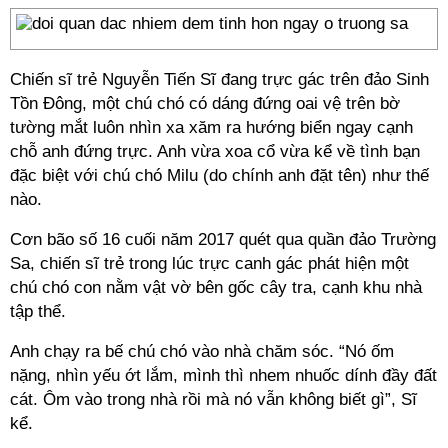
Chiến sĩ trẻ Nguyễn Tiến Sĩ đang trực gác trên đảo Sinh
Tồn Đông, một chú chó có dáng đứng oai vệ trên bờ
tường mắt luôn nhìn xa xăm ra hướng biển ngay cạnh
chỗ anh đứng trực. Anh vừa xoa cổ vừa kể về tình bạn
đặc biệt với chú chó Milu (do chính anh đặt tên) như thế
nào.
Cơn bão số 16 cuối năm 2017 quét qua quần đảo Trường
Sa, chiến sĩ trẻ trong lúc trực canh gác phát hiện một
chú chó con nằm vật vờ bên gốc cây tra, cạnh khu nhà
tập thể.
Anh chạy ra bế chú chó vào nhà chăm sóc. “Nó ốm
nặng, nhìn yếu ớt lắm, mình thì nhem nhuốc dính đầy đất
cát. Ôm vào trong nhà rồi mà nó vẫn không biết gì”, Sĩ
kể.