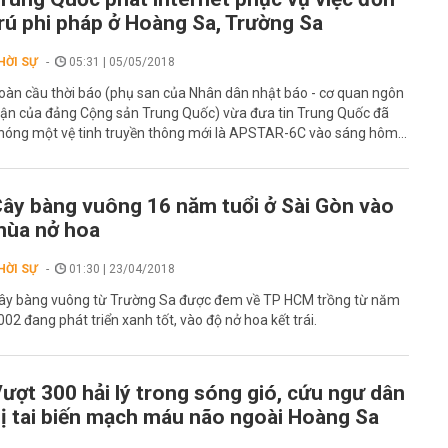
rú phi pháp ở Hoàng Sa, Trường Sa
HỜI SỰ
05:31 | 05/05/2018
oàn cầu thời báo (phụ san của Nhân dân nhật báo - cơ quan ngôn
uận của đảng Cộng sản Trung Quốc) vừa đưa tin Trung Quốc đã
hóng một vệ tinh truyền thông mới là APSTAR-6C vào sáng hôm...
ây bàng vuông 16 năm tuổi ở Sài Gòn vào
mùa nở hoa
HỜI SỰ
01:30 | 23/04/2018
ây bàng vuông từ Trường Sa được đem về TP HCM trồng từ năm
002 đang phát triển xanh tốt, vào độ nở hoa kết trái.
ượt 300 hải lý trong sóng gió, cứu ngư dân
ị tai biến mạch máu não ngoài Hoàng Sa