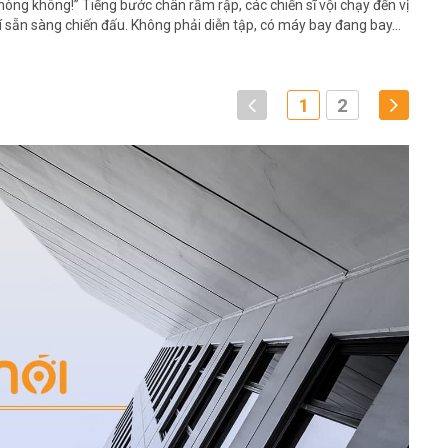
hòng không!” Tiếng bước chân rầm rập, các chiến sĩ vội chạy đến vị
rí sẵn sàng chiến đấu. Không phải diễn tập, có máy bay đang bay...
1
2