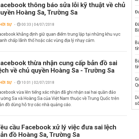
acebook thông báo sửa lỗi kỹ thuật về chủ
uyền Hoàng Sa, Trường Sa
Đ
Đấ
HỜI SỰ
00:33 | 04/07/2018
B
acebook khẳng định giữ quan điểm trung lập tại những khu vực
ranh chấp lãnh thổ hoặc các vùng địa lý nhạy cảm.
B
tỉ
B
acebook thừa nhận cung cấp bản đồ sai
tỉ
ệch về chủ quyền Hoàng Sa - Trường Sa
Gi
HỜI SỰ
10:01 | 02/07/2018
Q
acebook vừa lên tiếng xác nhận đã ghi nhận sai hai quần đảo
Di
rường Sa và Hoàng Sa của Việt Nam thuộc về Trung Quốc trên
s
ản đồ dùng hỗ trợ các nhà quảng cáo.
êu cầu Facebook xử lý việc đưa sai lệch
ản đồ Hoàng Sa, Trường Sa