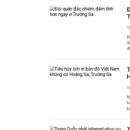
Đ
T
T
Đ
d
đ
T
H
T
N
b
b
T