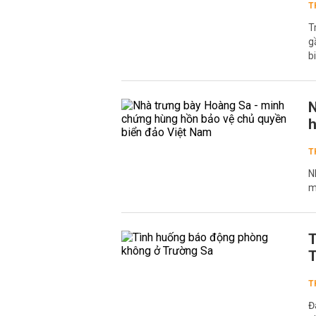
T
T
g
b
N
h
T
N
m
T
T
T
Đ