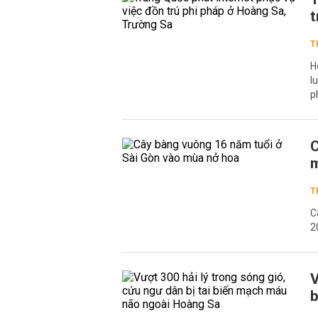
t
T
H
l
p
C
T
C
2
V
b