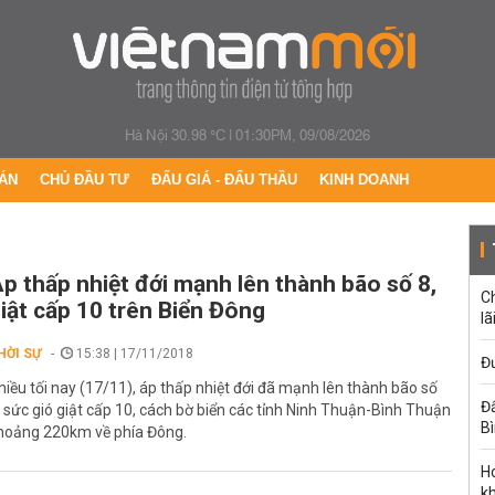
Hà Nội 30.98 °C
|
01:30PM, 09/08/2026
ÁN
CHỦ ĐẦU TƯ
ĐẤU GIÁ - ĐẤU THẦU
KINH DOANH
p thấp nhiệt đới mạnh lên thành bão số 8,
C
iật cấp 10 trên Biển Đông
lã
HỜI SỰ
15:38 | 17/11/2018
Đư
hiều tối nay (17/11), áp thấp nhiệt đới đã mạnh lên thành bão số
Đấ
, sức gió giật cấp 10, cách bờ biển các tỉnh Ninh Thuận-Bình Thuận
B
hoảng 220km về phía Đông.
Ho
k