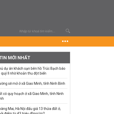
TIN MỚI NHẤT
hủ dự án khách sạn bên hồ Trúc Bạch báo
i quý II nhờ khoản thu đột biến
ờng sẽ mở ở xã Giao Minh, tỉnh Ninh Bình
t có quy hoạch ở xã Giao Minh, tỉnh Ninh
ình
àng Mai, Hà Nội đấu giá 13 thửa đất ở,
hởi điểm từ 43 triệu đồng/m2