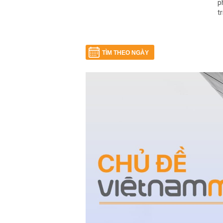
p
t
TÌM THEO NGÀY