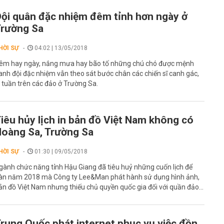
ội quân đặc nhiệm đêm tỉnh hơn ngày ở
rường Sa
HỜI SỰ
04:02 | 13/05/2018
êm hay ngày, nắng mưa hay bão tố những chú chó được mệnh
anh đội đặc nhiệm vẫn theo sát bước chân các chiến sĩ canh gác,
i tuần trên các đảo ở Trường Sa.
iêu hủy lịch in bản đồ Việt Nam không có
oàng Sa, Trường Sa
HỜI SỰ
01:30 | 09/05/2018
gành chức năng tỉnh Hậu Giang đã tiêu huỷ những cuốn lịch để
àn năm 2018 mà Công ty Lee&Man phát hành sử dụng hình ảnh,
ản đồ Việt Nam nhưng thiếu chủ quyền quốc gia đối với quần đảo...
rung Quốc phát internet phục vụ việc đồn