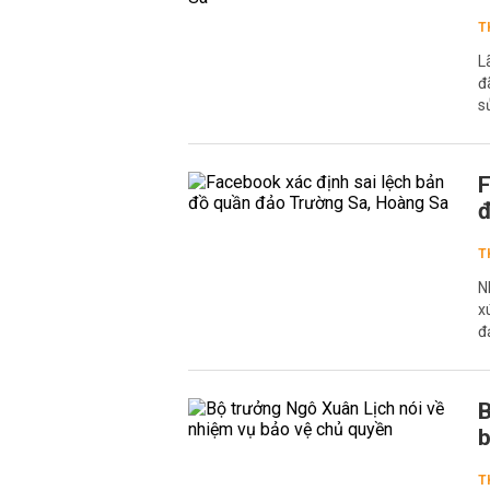
T
L
đ
s
F
đ
T
N
x
đ
B
b
T