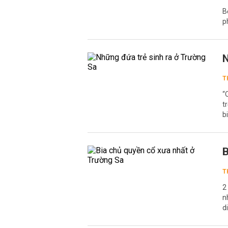
B
p
N
T
“
t
b
B
T
2
n
d