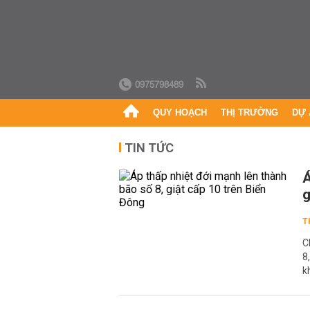
0975798489
QUY HOẠCH
THỊ TRƯỜNG
DỰ 
TIN TỨC
Á
g
T
C
8
k