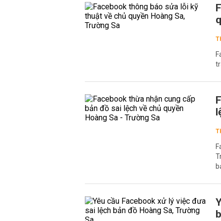
F
q
T
F
t
F
l
T
F
T
b
Y
b