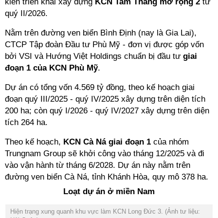
kiến triển khai xây dựng
KCN Tam Thăng mở rộng 2
từ
quý II/2026.
Nằm trên đường ven biển Bình Định (nay là Gia Lai),
CTCP Tập đoàn Đầu tư Phù Mỹ - đơn vị được góp vốn
bởi VSI và Hướng Việt Holdings chuẩn bị đầu tư
giai
đoạn 1 của KCN Phù Mỹ
.
Dự án có tổng vốn 4.569 tỷ đồng, theo kế hoạch giai
đoạn quý III/2025 - quý IV/2025 xây dựng trên diện tích
200 ha; còn quý I/2026 - quý IV/2027 xây dựng trên diện
tích 264 ha.
Theo kế hoạch,
KCN Cà Ná giai đoạn 1
của nhóm
Trungnam Group sẽ khởi công vào tháng 12/2025 và đi
vào vận hành từ tháng 6/2028. Dự án này nằm trên
đường ven biển Cà Ná, tỉnh Khánh Hòa, quy mô 378 ha.
Loạt dự án ở miền Nam
Hiện trạng xung quanh khu vực làm KCN Long Đức 3. (Ảnh tư liệu: