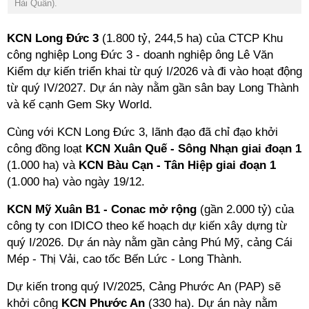
Hải Quân).
KCN Long Đức 3
(1.800 tỷ, 244,5 ha) của CTCP Khu
công nghiệp Long Đức 3 - doanh nghiệp ông Lê Văn
Kiểm dự kiến triển khai từ quý I/2026 và đi vào hoạt động
từ quý IV/2027.
Dự án này nằm gần sân bay Long Thành
và kế cạnh Gem Sky World.
Cùng với KCN Long Đức 3, lãnh đạo đã chỉ đạo khởi
công đồng loạt
KCN Xuân Quế - Sông Nhạn giai đoạn 1
(1.000 ha)
và
KCN Bàu Cạn - Tân Hiệp giai đoạn 1
(1.000 ha) vào ngày 19/12.
KCN Mỹ Xuân B1 - Conac mở rộng
(gần 2.000 tỷ) của
công ty con IDICO theo kế hoạch dự kiến xây dựng từ
quý I/2026. Dự án này nằm gần
cảng Phú Mỹ, cảng Cái
Mép - Thị Vải, cao tốc Bến Lức - Long Thành.
Dự kiến trong quý IV/2025, Cảng Phước An (PAP) sẽ
khởi công
KCN Phước An
(330 ha). Dự án này nằm