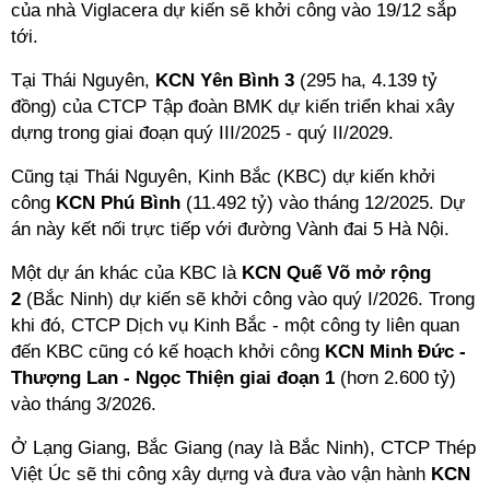
của nhà Viglacera dự kiến sẽ khởi công vào 19/12 sắp
tới.
Tại Thái Nguyên,
KCN Yên Bình 3
(295 ha, 4.139 tỷ
đồng) của CTCP Tập đoàn BMK dự kiến triển khai xây
dựng trong giai đoạn quý III/2025 - quý II/2029.
Cũng tại Thái Nguyên, Kinh Bắc (KBC) dự kiến khởi
công
KCN Phú Bình
(11.492 tỷ) vào tháng 12/2025. Dự
án này kết nối trực tiếp với đường Vành đai 5 Hà Nội.
Một dự án khác của KBC là
KCN Quế Võ mở rộng
2
(Bắc Ninh) dự kiến sẽ khởi công vào quý I/2026. Trong
khi đó, CTCP Dịch vụ Kinh Bắc - một công ty liên quan
đến KBC cũng có kế hoạch khởi công
KCN Minh Đức -
Thượng Lan - Ngọc Thiện giai đoạn 1
(hơn 2.600 tỷ)
vào tháng 3/2026.
Ở Lạng Giang, Bắc Giang (nay là Bắc Ninh), CTCP Thép
Việt Úc sẽ thi công xây dựng và đưa vào vận hành
KCN