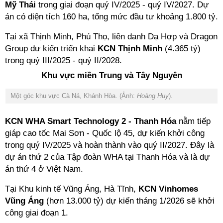
Mỹ Thái
trong giai đoạn quý IV/2025 - quý IV/2027. Dự
án có diện tích 160 ha, tổng mức đầu tư khoảng 1.800 tỷ.
Tại xã Thịnh Minh, Phú Thọ, liên danh Dạ Hợp và Dragon
Group dự kiến triển khai
KCN Thịnh Minh
(4.365 tỷ)
trong quý III/2025 - quý II/2028.
Khu vực miền Trung và Tây Nguyên
Một góc khu vực Cà Ná, Khánh Hòa. (Ảnh:
Hoàng Huy
).
KCN WHA Smart Technology 2 - Thanh Hóa
nằm tiếp
giáp cao tốc Mai Sơn - Quốc lộ 45, dự kiến khởi công
trong quý IV/2025 và hoàn thành vào quý II/2027. Đây là
dự án thứ 2 của Tập đoàn WHA tại Thanh Hóa và là dự
án thứ 4 ở Việt Nam.
Tại Khu kinh tế Vũng Áng, Hà Tĩnh,
KCN Vinhomes
Vũng Áng
(hơn 13.000 tỷ) dự kiến tháng 1/2026 sẽ khởi
công giai đoạn 1.