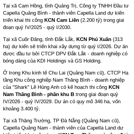
Tại xã Cam Hồng, tỉnh Quảng Trị, Công ty TNHH Đầu tư
Capella Quảng Bình - thành viên Capella Land dự kiến
triển khai thi công
KCN Cam Liên
(2.200 tỷ) trong giai
đoạn quý IV/2025 - quý I/2030.
Tại xã Cuôr Đăng, tỉnh Đắk Lắk,
KCN Phú Xuân
(313
ha) dự kiến sẽ triển khai xây dựng từ quý I/2026. Dự án
được đầu tư bởi CTCP DPV Đắk Lắk - doanh nghiệp có
bóng dáng của KDI Holdings và GS Holding.
Ở trong Khu kinh tế Chu Lai (Quảng Nam cũ),
CTCP Hạ
tầng Khu công nghiệp Nam Thăng Bình
- doanh nghiệp
của "Shark" Lê Hùng Anh có kế hoạch thi công
KCN
Nam Thăng Bình - phân khu B
trong giai đoạn quý
IV/2026 - quý IV/2029. Dự án có quy mô 346 ha, vốn
khoảng 3.400 tỷ.
Tại xã Thăng Trường, TP Đà Nẵng (Quảng Nam cũ),
Capella Quảng Nam - thành viên của Capella Land dự