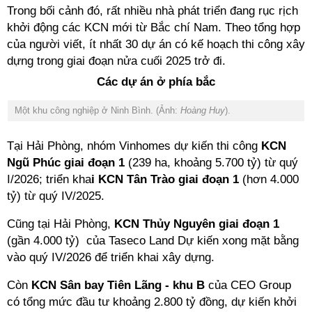
Trong bối cảnh đó, rất nhiều nhà phát triển đang rục rịch
khởi động các KCN mới từ Bắc chí Nam.
Theo tổng hợp
của người viết, ít nhất 30 dự án có kế hoạch thi công xây
dựng trong giai đoạn nửa cuối 2025 trở đi.
Các dự án ở phía bắc
Một khu công nghiệp ở Ninh Bình. (Ảnh:
Hoàng Huy
).
Tại Hải Phòng, nhóm Vinhomes dự kiến thi công
KCN
Ngũ Phúc giai đoạn 1
(239 ha, khoảng 5.700 tỷ) từ quý
I/2026; triển kha
i KCN Tân Trào giai đoạn 1
(hơn 4.000
tỷ) từ quý IV/2025.
Cũng tại Hải Phòng,
KCN Thủy Nguyên giai đoạn 1
(gần 4.000 tỷ) của Taseco Land Dự kiến xong mặt bằng
vào quý IV/2026 để triển khai xây dựng.
Còn
KCN Sân bay Tiên Lãng - khu B
của CEO Group
có tổng mức đầu tư khoảng 2.800 tỷ đồng, dự kiến khởi