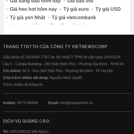
Giá xăng dầu hôm nay
Giá dầu thô
Giá heo hơi hôm nay
Tỷ giá euro
Tỷ giá USD
Tỷ giá yen Nhật
Tỷ giá vietcombank
Lịch cúp điện
Lãi suất ngân hàng
Lãi suất tiết kiệm
Lãi suất tiền gửi
Lãi suất ngân hàng Agribank
TRANG TTĐTTH CỦA CÔNG TY VIETNEWSCORP
Lãi suất ngân hàng Sacombank
Giấy phép số 3324/GP-TTĐT do Sở VH&TT TPHCM cấp ngày 20/3/2026
Lãi suất ngân hàng BIDV
Lầu 5 - Compa Building - 293 Điện Biên Phủ - Phường Gia Định - TP.HCM
Lãi suất ngân hàng Vietinbank
Chi nhánh:
Số 5 - Khu 38A Trần Phú - Phường Ba Đình - TP. Hà Nội
Lãi suất ngân hàng Vietcombank
Chịu trách nhiệm nội dung:
Nguyễn Minh Quyết
Trách nhiệm về thông tin
Hotline:
0975798489
Email:
info@vietnammoi.vn
DỊCH VỤ QUẢNG CÁO:
Tel:
0931589222 (Ms Ngọc)