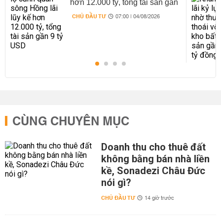
hơn 12.000 tỷ, tổng tài sản gần
9 tỷ USD
CHỦ ĐẦU TƯ
07:00 | 04/08/2026
CÙNG CHUYÊN MỤC
Doanh thu cho thuê đất
không bằng bán nhà liền
kề, Sonadezi Châu Đức
nói gì?
CHỦ ĐẦU TƯ
14 giờ trước