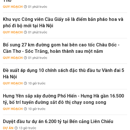
Thơ
QUY HOẠCH
01 phút trước
Khu vực Công viên Cầu Giấy sẽ là điểm bắn pháo hoa và
phố đi bộ mới tại Hà Nội
QUY HOẠCH
01 phút trước
Bổ sung 27 km đường gom hai bên cao tốc Châu Đốc -
Cần Thơ - Sóc Trăng, hoàn thành sau một năm
QUY HOẠCH
01 phút trước
Đề xuất áp dụng 10 chính sách đặc thù đầu tư Vành đai 5
Hà Nội
QUY HOẠCH
10 giờ trước
Hưng Yên sắp xây đường Phố Hiến - Hưng Hà gần 16.500
tỷ, bố trí tuyến đường sắt đô thị chạy song song
QUY HOẠCH
10 giờ trước
Duyệt đầu tư dự án 6.200 tỷ tại Bến cảng Liên Chiểu
DỰ ÁN
13 giờ trước