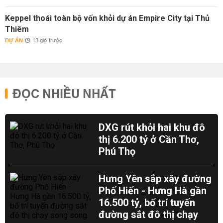
Keppel thoái toàn bộ vốn khỏi dự án Empire City tại Thủ
Thiêm
DỰ ÁN
13 giờ trước
ĐỌC NHIỀU NHẤT
DXG rút khỏi hai khu đô
thị 6.200 tỷ ở Cần Thơ,
Phú Thọ
Hưng Yên sắp xây đường
Phố Hiến - Hưng Hà gần
16.500 tỷ, bố trí tuyến
đường sắt đô thị chạy