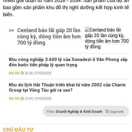
nhiều giai đoạn từ năm 2018 - 2034. Sản phẩm của dự án
bao gồm sản phẩm khu đô thị nghỉ dưỡng kết hợp kinh tế
biển.
>>
Cenland báo lãi gấp 20 lần
cùng kỳ, dòng tiền âm hơn
700 tỷ đồng
Khu công nghiệp 3.600 tỷ của Sonadezi ở Vân Phong sắp
đón bước tiến pháp lý quan trọng
DỰ ÁN
15:49 | 07/02/2025
Khu du lịch Hải Thuận triển khai từ năm 2002 của Charm
Group tại Vũng Tàu giờ ra sao?
DỰ ÁN
14:43 | 07/02/2025
Theo
Doanh Nghiệp & Kinh Doanh
Copy link
CHỦ ĐẦU TƯ