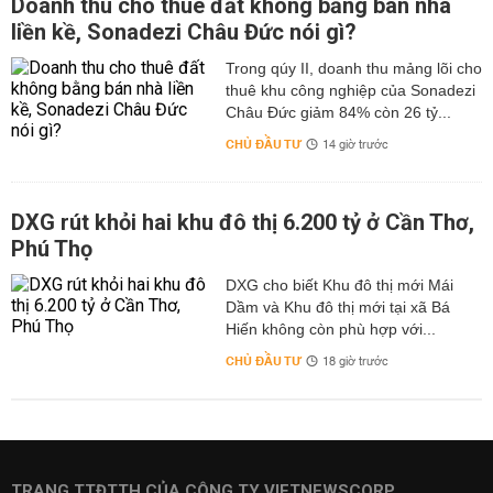
Doanh thu cho thuê đất không bằng bán nhà
liền kề, Sonadezi Châu Đức nói gì?
Trong qúy II, doanh thu mảng lõi cho
thuê khu công nghiệp của Sonadezi
Châu Đức giảm 84% còn 26 tỷ...
CHỦ ĐẦU TƯ
14 giờ trước
DXG rút khỏi hai khu đô thị 6.200 tỷ ở Cần Thơ,
Phú Thọ
DXG cho biết Khu đô thị mới Mái
Dầm và Khu đô thị mới tại xã Bá
Hiến không còn phù hợp với...
CHỦ ĐẦU TƯ
18 giờ trước
TRANG TTĐTTH CỦA CÔNG TY VIETNEWSCORP