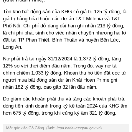
Tồn kho bất động sản của KHG có giá trị 125 tỷ đồng, là
giá trị hàng hóa thuộc các dự án T&T Millenia và T&T
Phố Nối. Chi phí dở dang dài hạn ghi nhận 213 tỷ đồng,
là chi phí phát sinh cho việc nhận chuyển nhượng hai lô
đất tại TP Phan Thiết, Bình Thuận và huyện Bến Lức,
Long An.
Nợ phải trả tại ngày 31/12/2024 là 1.372 tỷ đồng, tăng
12% so với thời điểm đầu năm. Trong đó, vay nợ tài
chính chiếm 1.033 tỷ đồng. Khoản thu hộ tiền đặt cọc từ
người mua bất động sản dự án Khải Hoàn Prime ghi
nhận 182 tỷ đồng, cao gấp 32 lần đầu năm.
Do giảm các khoản phải thu và tăng các khoản phải trả,
dòng tiền kinh doanh trong kỳ kế toán 2024 của KHG âm
hơn 675 tỷ đồng, trong khi cùng kỳ âm 321 tỷ đồng.
Một góc đảo Gò Găng. (Ảnh:
ittpa.baria-vungtau.gov.vn
).