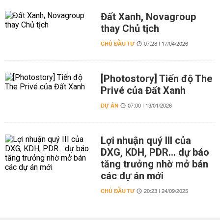
Đất Xanh, Novagroup
thay Chủ tịch
CHỦ ĐẦU TƯ
07:28 | 17/04/2026
[Photostory] Tiến độ The
Privé của Đất Xanh
DỰ ÁN
07:00 | 13/01/2026
Lợi nhuận quý III của
DXG, KDH, PDR... dự báo
tăng trưởng nhờ mở bán
các dự án mới
CHỦ ĐẦU TƯ
20:23 | 24/09/2025