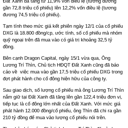
Đất Xanh đã tăng từ 11,9% vốn điều lệ (tương đương
gần 72,8 triệu cổ phiếu) lên 12,2% vốn điều lệ (tương
đương 74,5 triệu cổ phiếu).
Tạm tính theo mức giá kết phiên ngày 12/1 của cổ phiếu
DXG là 18.800 đồng/cp, ước tính, số cố phiếu mà nhóm
quỹ ngoại trên đã mua vào có giá trị khoảng 32,5 tỷ
đồng.
Bên cạnh Dragon Capital, ngày 15/1 vừa qua, Ông
Lương Trí Thìn, Chủ tịch HĐQT Đất Xanh cũng đã báo
cáo về việc mua vào gần 17,5 triệu cổ phiếu DXG trong
đợt phát hành cho cổ đông hiện hữu của công ty.
Sau giao dịch, số lượng cổ phiếu mà ông Lương Trí Thìn
nắm giữ tại Đất Xanh đã tăng lên gần 122,4 triệu đơn vị,
tiếp tục là cổ đông lớn nhất của Đất Xanh. Với mức giá
phát hành 12.000 đồng/cổ phiếu, ông Thìn đã chi ra gần
210 tỷ đồng để mua vào lượng cổ phiếu nói trên.