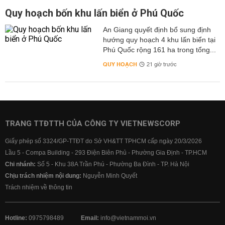
Quy hoạch bốn khu lấn biển ở Phú Quốc
An Giang quyết định bổ sung định
hướng quy hoạch 4 khu lấn biển tại
Phú Quốc rộng 161 ha trong tổng...
QUY HOẠCH
21 giờ trước
TRANG TTĐTTH CỦA CÔNG TY VIETNEWSCORP
Giấy phép số 3324/GP-TTĐT do Sở VH&TT TPHCM cấp ngày 20/3/2026
Lầu 5 - Compa Building - 293 Điện Biên Phủ - Phường Gia Định - TP.HCM
Chi nhánh:
Số 5 - Khu 38A Trần Phú - Phường Ba Đình - TP. Hà Nội
Chịu trách nhiệm nội dung:
Nguyễn Minh Quyết
Trách nhiệm về thông tin
Hotline:
0975798489
Email:
info@vietnammoi.vn