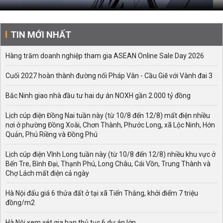
TIN MỚI NHẤT
Hàng trăm doanh nghiệp tham gia ASEAN Online Sale Day 2026
Cuối 2027 hoàn thành đường nối Pháp Vân - Cầu Giẽ với Vành đai 3
Bắc Ninh giao nhà đầu tư hai dự án NOXH gần 2.000 tỷ đồng
Lịch cúp điện Đồng Nai tuần này (từ 10/8 đến 12/8) mất điện nhiều
nơi ở phường Đồng Xoài, Chơn Thành, Phước Long, xã Lộc Ninh, Hớn
Quản, Phú Riềng và Đồng Phú
Lịch cúp điện Vĩnh Long tuần này (từ 10/8 đến 12/8) nhiều khu vực ở
Bến Tre, Bình Đại, Thạnh Phú, Long Châu, Cái Vồn, Trung Thành và
Chợ Lách mất điện cả ngày
Hà Nội đấu giá 6 thửa đất ở tại xã Tiến Thắng, khởi điểm 7 triệu
đồng/m2
Hà Nội xem xét gia hạn thủ tục 6 dự án lớn