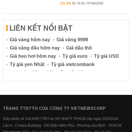
DỰ ÁN
15:04 | 07/08/2026
LIÊN KẾT NỔI BẬT
Giá vàng hôm nay
Giá vàng 9999
Giá xăng dầu hôm nay
Giá dầu thô
Giá heo hơi hôm nay
Tỷ giá euro
Tỷ giá USD
Tỷ giá yen Nhật
Tỷ giá vietcombank
Lịch cúp điện
Lãi suất ngân hàng
Lãi suất tiết kiệm
Lãi suất tiền gửi
Lãi suất ngân hàng Agribank
Lãi suất ngân hàng Sacombank
Lãi suất ngân hàng BIDV
TRANG TTĐTTH CỦA CÔNG TY VIETNEWSCORP
Lãi suất ngân hàng Vietinbank
Giấy phép số 3324/GP-TTĐT do Sở VH&TT TPHCM cấp ngày 20/3/2026
Lãi suất ngân hàng Vietcombank
Lầu 5 - Compa Building - 293 Điện Biên Phủ - Phường Gia Định - TP.HCM