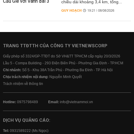
chiều dài khoảng 3,4 km, tổng...
QUY HOẠCH
19:21 | 08/08/2026
TRANG TTĐTTH CỦA CÔNG TY VIETNEWSCORP
Giấy phép số 3324/GP-TTĐT do Sở VH&TT TPHCM cấp ngày 20/3/2026
Lầu 5 - Compa Building - 293 Điện Biên Phủ - Phường Gia Định - TP.HCM
Chi nhánh:
Số 5 - Khu 38A Trần Phú - Phường Ba Đình - TP. Hà Nội
Chịu trách nhiệm nội dung:
Nguyễn Minh Quyết
Trách nhiệm về thông tin
Hotline:
0975798489
Email:
info@vietnammoi.vn
DỊCH VỤ QUẢNG CÁO:
Tel:
0931589222 (Ms Ngọc)