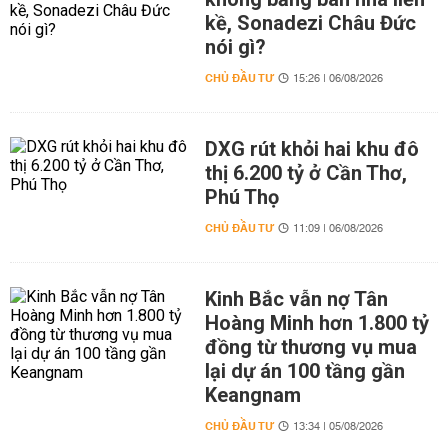
kề, Sonadezi Châu Đức
nói gì?
CHỦ ĐẦU TƯ
15:26 | 06/08/2026
DXG rút khỏi hai khu đô
thị 6.200 tỷ ở Cần Thơ,
Phú Thọ
CHỦ ĐẦU TƯ
11:09 | 06/08/2026
Kinh Bắc vẫn nợ Tân
Hoàng Minh hơn 1.800 tỷ
đồng từ thương vụ mua
lại dự án 100 tầng gần
Keangnam
CHỦ ĐẦU TƯ
13:34 | 05/08/2026