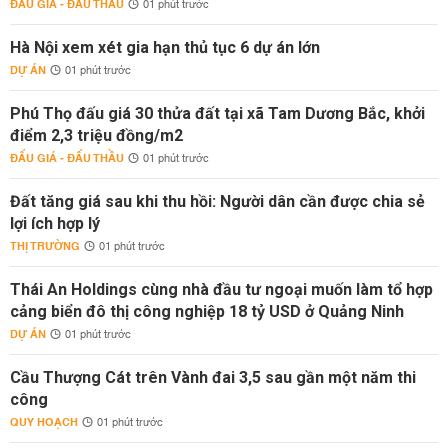
ĐẤU GIÁ - ĐẤU THẦU
01 phút trước
Hà Nội xem xét gia hạn thủ tục 6 dự án lớn
DỰ ÁN
01 phút trước
Phú Thọ đấu giá 30 thửa đất tại xã Tam Dương Bắc, khởi
điểm 2,3 triệu đồng/m2
ĐẤU GIÁ - ĐẤU THẦU
01 phút trước
Đất tăng giá sau khi thu hồi: Người dân cần được chia sẻ
lợi ích hợp lý
THỊ TRƯỜNG
01 phút trước
Thái An Holdings cùng nhà đầu tư ngoại muốn làm tổ hợp
cảng biển đô thị công nghiệp 18 tỷ USD ở Quảng Ninh
DỰ ÁN
01 phút trước
Cầu Thượng Cát trên Vành đai 3,5 sau gần một năm thi
công
QUY HOẠCH
01 phút trước