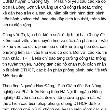
UBND huyện Chương Mỹ, TP Hà Nội yêu cầu các xã có
dịch là Đông Sơn và Quảng Bị chủ động rà soát, thống
kê đàn heo trên địa bàn xã, nắm bắt tình hình dịch bệnh,
tiến hành khống chế, bao vây dập dịch kịp thời, tránh lây
lan ra diện rộng.
Cùng với đó, lập chốt kiểm soát ổ dịch tại hai xã này để
kiểm soát việc vận chuyển heo và các sản phẩm ra - vào
ở khu vực có dịch, phun hóa chất khử trùng tiêu độc các
phương tiện ra - vào khu vực có dịch. Đối với các xã, thị
trấn khác, TP Hà Nội chỉ đạo tăng cường công tác thông
tin tuyên truyền, hướng dẫn các hộ chăn nuôi cách nhận
biết bệnh DTHCP, các biện pháp phòng bệnh, báo
Hà Nội
Mới
đưa tin.
Theo ông Nguyễn Huy Đăng, Phó Giám đốc Sở Nông
nghiệp và Phát triển Nông thôn Hà Nội thì ngành Nông
nghiệp đã yêu cầu các đơn vị tăng cường giám sát và
thực hiện các biện pháp phòng, chống DTHCP để kịp
thời khống chế, xử lý không để lây lan diện rộng; các địa