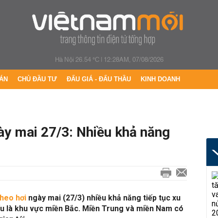
Hà Nội 26.54 °C
|
12:28AM, 07/08/2026
ÁN
CHỦ ĐẦU TƯ
ĐẤU GIÁ - ĐẤU THẦU
KINH DOANH
ày mai 27/3: Nhiều khả năng
 heo hơi
ngày mai (27/3) nhiều khả năng tiếp tục xu
ếu là khu vực miền Bắc. Miền Trung và miền Nam có