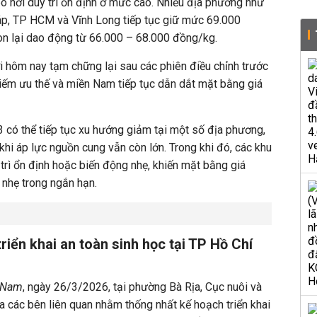
o hơi duy trì ổn định ở mức cao. Nhiều địa phương như
áp, TP HCM và Vĩnh Long tiếp tục giữ mức 69.000
còn lại dao động từ 66.000 – 68.000 đồng/kg.
ơi hôm nay tạm chững lại sau các phiên điều chỉnh trước
iếm ưu thế và miền Nam tiếp tục dẫn dắt mặt bằng giá
 có thể tiếp tục xu hướng giảm tại một số địa phương,
khi áp lực nguồn cung vẫn còn lớn. Trong khi đó, các khu
trì ổn định hoặc biến động nhẹ, khiến mặt bằng giá
 nhẹ trong ngắn hạn.
riển khai an toàn sinh học tại TP Hồ Chí
t Nam
, ngày 26/3/2026, tại phường Bà Rịa, Cục nuôi và
ữa các bên liên quan nhằm thống nhất kế hoạch triển khai