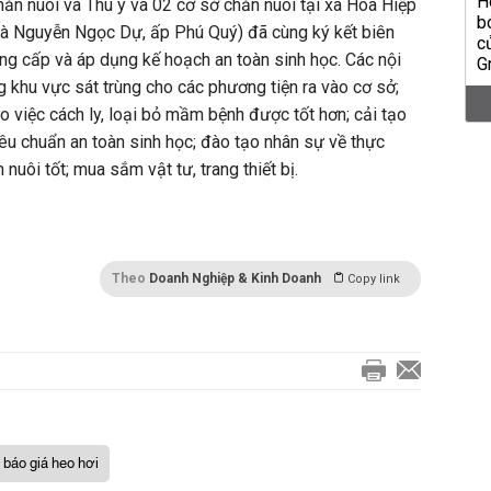
hăn nuôi và Thú y và 02 cơ sở chăn nuôi tại xã Hòa Hiệp
à Nguyễn Ngọc Dự, ấp Phú Quý) đã cùng ký kết biên
âng cấp và áp dụng kế hoạch an toàn sinh học. Các nội
 khu vực sát trùng cho các phương tiện ra vào cơ sở;
o việc cách ly, loại bỏ mầm bệnh được tốt hơn; cải tạo
u chuẩn an toàn sinh học; đào tạo nhân sự về thực
nuôi tốt; mua sắm vật tư, trang thiết bị.
Theo
Doanh Nghiệp & Kinh Doanh
Copy link
báo giá heo hơi