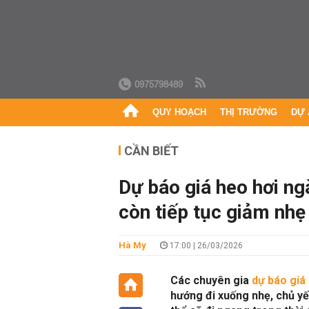
0975798489
QUY HOẠCH
THỊ TRƯỜNG
DỰ 
CẦN BIẾT
Dự báo giá heo hơi ng
còn tiếp tục giảm nhẹ
Hà My
17:00 | 26/03/2026
Các chuyên gia
dự báo giá
hướng đi xuống nhẹ, chủ y