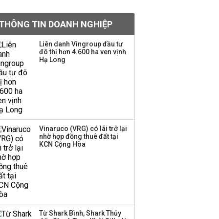
BIDV sắp phát hành
THÔNG TIN DOANH NGHIỆP
gần 500 triệu cổ phiếu,
tăng vốn lên gần
Liên danh Vingroup đầu tư
77.800 tỷ
đô thị hơn 4.600 ha ven vịnh
Hạ Long
Dàn lãnh đạo GenZ nhà
Vingroup,
Techcombank,
VPBank, PC1: Người
nắm 10.000 tỷ đồng cổ
phiếu, người làm chủ
Vinaruco (VRG) có lãi trở lại
tịch ở tuổi 27
nhờ hợp đồng thuê đất tại
KCN Cộng Hòa
Lãnh đạo Vinamilk:
Tăng quy mô đàn bò
thêm 8.000 con, đã
chốt giá nguyên liệu
đến tháng 11
Từ Shark Bình, Shark Thủy
Việt Nam muốn phát