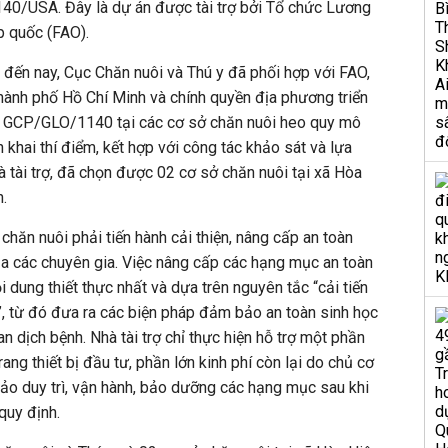
0/USA. Đây là dự án được tài trợ bởi Tổ chức Lương
p quốc (FAO).
đến nay, Cục Chăn nuôi và Thú y đã phối hợp với FAO,
hành phố Hồ Chí Minh và chính quyền địa phương triển
án GCP/GLO/1140 tại các cơ sở chăn nuôi heo quy mô
n khai thí điểm, kết hợp với công tác khảo sát và lựa
à tài trợ, đã chọn được 02 cơ sở chăn nuôi tại xã Hòa
n.
chăn nuôi phải tiến hành cải thiện, nâng cấp an toàn
a các chuyên gia. Việc nâng cấp các hạng mục an toàn
 dung thiết thực nhất và dựa trên nguyên tắc “cải tiến
h”, từ đó đưa ra các biện pháp đảm bảo an toàn sinh học
an dịch bệnh. Nhà tài trợ chỉ thực hiện hỗ trợ một phần
rang thiết bị đầu tư, phần lớn kinh phí còn lại do chủ cơ
bảo duy trì, vận hành, bảo dưỡng các hạng mục sau khi
quy định.