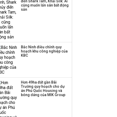
đến Shark Tam, Khải Silk: Ai
triển quỹ hưu trí: Từ tiết
cũng muốn lấn sân bất động
kiệm gia đình thành
sản
nguồn cấp vốn dài hạn
và kinh nghiệm từ
Malaysia
Bắc Ninh điều chỉnh quy
hoạch khu công nghiệp của
KBC
Hơn 49ha đất gần Bãi
Trường quy hoạch cho dự
án Phú Quốc Housing và
bóng dáng của MIK Group