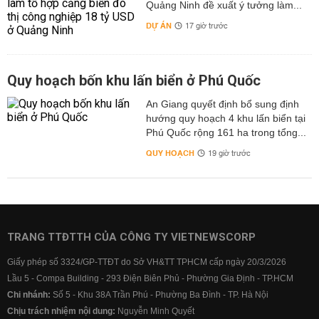
Quảng Ninh đề xuất ý tưởng làm...
DỰ ÁN
17 giờ trước
Quy hoạch bốn khu lấn biển ở Phú Quốc
An Giang quyết định bổ sung định
hướng quy hoạch 4 khu lấn biển tại
Phú Quốc rộng 161 ha trong tổng...
QUY HOẠCH
19 giờ trước
TRANG TTĐTTH CỦA CÔNG TY VIETNEWSCORP
Giấy phép số 3324/GP-TTĐT do Sở VH&TT TPHCM cấp ngày 20/3/2026
Lầu 5 - Compa Building - 293 Điện Biên Phủ - Phường Gia Định - TP.HCM
Chi nhánh:
Số 5 - Khu 38A Trần Phú - Phường Ba Đình - TP. Hà Nội
Chịu trách nhiệm nội dung:
Nguyễn Minh Quyết