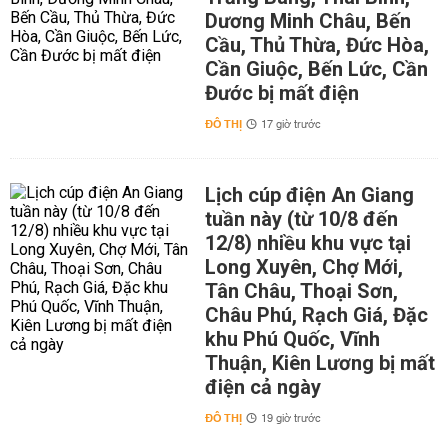
Dương Minh Châu, Bến
Cầu, Thủ Thừa, Đức Hòa,
Cần Giuộc, Bến Lức, Cần
Đước bị mất điện
ĐÔ THỊ
17 giờ trước
Lịch cúp điện An Giang
tuần này (từ 10/8 đến
12/8) nhiều khu vực tại
Long Xuyên, Chợ Mới,
Tân Châu, Thoại Sơn,
Châu Phú, Rạch Giá, Đặc
khu Phú Quốc, Vĩnh
Thuận, Kiên Lương bị mất
điện cả ngày
ĐÔ THỊ
19 giờ trước