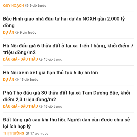
QUY HOẠCH
9 giờ trước
Bắc Ninh giao nhà đầu tư hai dự án NOXH gần 2.000 tỷ
đồng
DỰ ÁN
9 giờ trước
Hà Nội đấu giá 6 thửa đất ở tại xã Tiến Thắng, khởi điểm 7
triệu đồng/m2
ĐẤU GIÁ - ĐẤU THẦU
13 giờ trước
Hà Nội xem xét gia hạn thủ tục 6 dự án lớn
DỰ ÁN
15 giờ trước
Phú Thọ đấu giá 30 thửa đất tại xã Tam Dương Bắc, khởi
điểm 2,3 triệu đồng/m2
ĐẤU GIÁ - ĐẤU THẦU
16 giờ trước
Đất tăng giá sau khi thu hồi: Người dân cần được chia sẻ
lợi ích hợp lý
THỊ TRƯỜNG
17 giờ trước