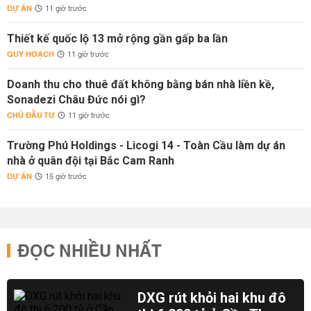
DỰ ÁN
11 giờ trước
Thiết kế quốc lộ 13 mở rộng gần gấp ba lần
QUY HOẠCH
11 giờ trước
Doanh thu cho thuê đất không bằng bán nhà liền kề,
Sonadezi Châu Đức nói gì?
CHỦ ĐẦU TƯ
11 giờ trước
Trường Phú Holdings - Licogi 14 - Toàn Cầu làm dự án
nhà ở quân đội tại Bắc Cam Ranh
DỰ ÁN
15 giờ trước
ĐỌC NHIỀU NHẤT
DXG rút khỏi hai khu đô