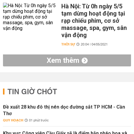
Hà Nội: Từ 0h ngày 5/5
tạm dừng hoạt động tại
rạp chiếu phim, cơ sở
massage, spa, gym, sân
vận động
THỜI SỰ
20:04 | 04/05/2021
Xem thêm
TIN GIỜ CHÓT
Đề xuất 28 khu đô thị nén dọc đường sắt TP HCM - Cần
Thơ
QUY HOẠCH
01 phút trước
Khu vực Công viên Cầu Giấy sẽ là điểm bắn pháo hoa và