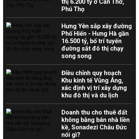
thị 6.200 tỷ ở Cần Thơ,
Phú Thọ
Hưng Yên sắp xây đường
Phố Hiến - Hưng Hà gần
16.500 tỷ, bố trí tuyến
đường sắt đô thị chạy
song song
Điều chỉnh quy hoạch
Khu kinh tế Vũng Áng,
xác định vị trí xây dựng
khu đô thị và du lịch
Doanh thu cho thuê đất
không bằng bán nhà liền
kề, Sonadezi Châu Đức
nói gì?