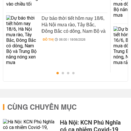
Dự báo thời tiết hôm nay 18/6,
Hà Nội mưa rào, Tây Bắc,
Đông Bắc có dông, Nam Bộ và
Trung Bộ nắng nóng xen mưa
ĐÔ THỊ
06:00 | 18/06/2026
CÙNG CHUYÊN MỤC
Hà Nội: KCN Phú Nghĩa
có ca nhiễm Covid-19,