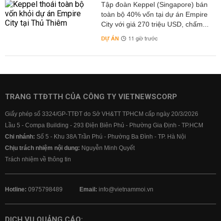
Tập đoàn Keppel (Singapore) bán
toàn bộ 40% vốn tại dự án Empire
City với giá 270 triệu USD, chấm...
DỰ ÁN
11 giờ trước
TRANG TTĐTTH CỦA CÔNG TY VIETNEWSCORP
Giấy phép số 3324/GP-TTĐT do Sở VH&TT TPHCM cấp ngày 20/3/2026
Lầu 5 - Compa Building - 293 Điện Biên Phủ - Phường Gia Định - TP.HCM
Chi nhánh:
Số 5 - Khu 38A Trần Phú - Phường Ba Đình - TP. Hà Nội
Chịu trách nhiệm nội dung:
Nguyễn Minh Quyết
Trách nhiệm về thông tin
Hotline:
0975798489
Email:
info@vietnammoi.vn
DỊCH VỤ QUẢNG CÁO: