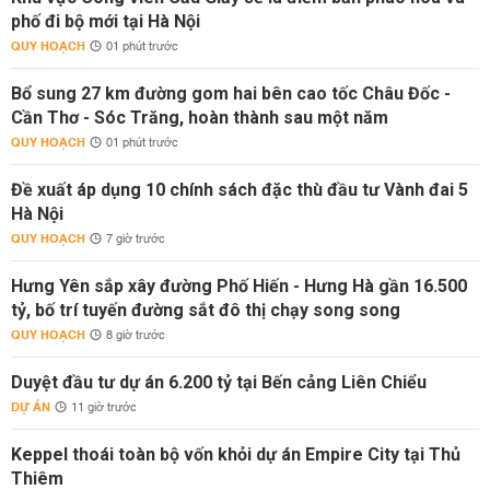
phố đi bộ mới tại Hà Nội
QUY HOẠCH
01 phút trước
Bổ sung 27 km đường gom hai bên cao tốc Châu Đốc -
Cần Thơ - Sóc Trăng, hoàn thành sau một năm
QUY HOẠCH
01 phút trước
Đề xuất áp dụng 10 chính sách đặc thù đầu tư Vành đai 5
Hà Nội
QUY HOẠCH
7 giờ trước
Hưng Yên sắp xây đường Phố Hiến - Hưng Hà gần 16.500
tỷ, bố trí tuyến đường sắt đô thị chạy song song
QUY HOẠCH
8 giờ trước
Duyệt đầu tư dự án 6.200 tỷ tại Bến cảng Liên Chiểu
DỰ ÁN
11 giờ trước
Keppel thoái toàn bộ vốn khỏi dự án Empire City tại Thủ
Thiêm