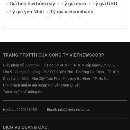
Giá heo hơi hôm nay
Tỷ giá euro
Tỷ giá USD
Tỷ giá yen Nhật
Tỷ giá vietcombank
Lịch cúp điện
Lãi suất ngân hàng
Lãi suất tiết kiệm
Lãi suất tiền gửi
Lãi suất ngân hàng Agribank
Lãi suất ngân hàng Sacombank
Lãi suất ngân hàng BIDV
TRANG TTĐTTH CỦA CÔNG TY VIETNEWSCORP
Lãi suất ngân hàng Vietinbank
Giấy phép số 3324/GP-TTĐT do Sở VH&TT TPHCM cấp ngày 20/3/2026
Lãi suất ngân hàng Vietcombank
Lầu 5 - Compa Building - 293 Điện Biên Phủ - Phường Gia Định - TP.HCM
Chi nhánh:
Số 5 - Khu 38A Trần Phú - Phường Ba Đình - TP. Hà Nội
Chịu trách nhiệm nội dung:
Nguyễn Minh Quyết
Trách nhiệm về thông tin
Hotline:
0975798489
Email:
info@vietnammoi.vn
DỊCH VỤ QUẢNG CÁO: