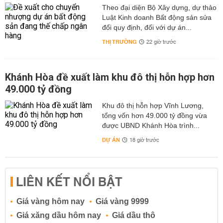
hoạch vui chơi trong ngày và đêm giáng sinh. Để xem
Theo đại diện Bộ Xây dựng, dự thảo
thêm các thông tin liên quan đến
dự báo thời tiết Noel
Luật Kinh doanh Bất động sản sửa
năm nay
, mời bạn đọc tham khảo trên trang web chính
đổi quy định, đối với dự án...
thức của chúng tôi để có thêm thông tin chính xác và
THỊ TRƯỜNG
22 giờ trước
mới nhất.
Khánh Hòa đề xuất làm khu đô thị hỗn hợp hơn
49.000 tỷ đồng
Khu đô thị hỗn hợp Vĩnh Lương,
tổng vốn hơn 49.000 tỷ đồng vừa
được UBND Khánh Hòa trình...
DỰ ÁN
18 giờ trước
LIÊN KẾT NỔI BẬT
Giá vàng hôm nay
Giá vàng 9999
Giá xăng dầu hôm nay
Giá dầu thô