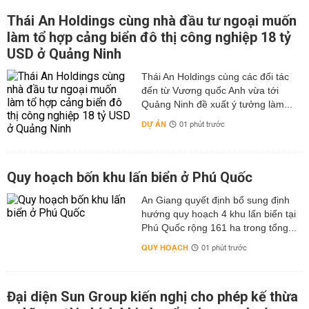
Thời tiết Tây Nguyên dịp Noel 24-25/12
Thái An Holdings cùng nhà đầu tư ngoại muốn
Vào cuối tháng 11, đầu tháng 12 năm nay các tỉnh ở Tây
làm tổ hợp cảng biển đô thị công nghiệp 18 tỷ
Nguyên vẫn chịu ảnh hưởng áp thấp nhiệt đới từ biển
USD ở Quảng Ninh
đông vào miền trung nên cuối tháng 11, đầu tháng 12 vẫn
Thái An Holdings cùng các đối tác
nhiều mưa.
đến từ Vương quốc Anh vừa tới
Đến ngày 24/12, trời nhiều mây, thời tiết xuất hiện sương
Quảng Ninh đề xuất ý tưởng làm...
mù vào buổi sáng, có nơi sương mù dày đặc nhất là tỉnh
DỰ ÁN
01 phút trước
Lâm Đồng (TP Đà Lạt), trưa chiều giảm mây trời hửng
nắng.
Đêm ngày 24 và rạng sáng ngày 25 trời lạnh không mưa
Quy hoạch bốn khu lấn biển ở Phú Quốc
nhiệt độ có thể xuống dưới 15 độ vì vậy người dân khi ra
đường nên chuẩn bị nhiều áo ấm.
An Giang quyết định bổ sung định
hướng quy hoạch 4 khu lấn biển tại
Ngày 25/12, trời nhiều mây, sáng trời lạnh và sương mù
Phú Quốc rộng 161 ha trong tổng...
từ sáng sớm đến trưa chiều trời nắng ấm, đêm về lại
QUY HOẠCH
01 phút trước
lạnh.
Thời tiết miền Nam dịp Noel 24-25/12
Đại diện Sun Group kiến nghị cho phép kế thừa
Ngày 24/12, tiết trời sáng se lạnh, có nắng ấm, đến trưa