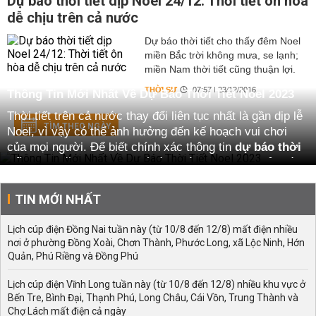
Dự báo thời tiết dịp Noel 24/12: Thời tiết ôn hòa
dễ chịu trên cả nước
Dự báo thời tiết cho thấy đêm Noel
miền Bắc trời không mưa, se lạnh;
miền Nam thời tiết cũng thuận lợi.
THỜI SỰ
07:57 | 23/12/2016
Thông Tin Mới Nhất Về Dự Báo Thời Tiết Noel 2023
Thời tiết trên cả nước thay đổi liên tục nhất là gần dịp lễ
TÌM THEO NGÀY
Noel, vì vậy có thể ảnh hưởng đến kế hoạch vui chơi
của mọi người. Để biết chính xác thông tin
dự báo thời
tiết Noel năm nay
như thế nào, mời bạn tham khảo và
xem thông tin dự báo thời tiết chi tiết và đầy đủ nhất
dưới đây.
TIN MỚI NHẤT
Thông tin dự báo thời tiết dịp lễ Noel năm nay
Lịch cúp điện Đồng Nai tuần này (từ 10/8 đến 12/8) mất điện nhiều
Lễ Noel hay còn gọi là lễ giáng sinh, hằng năm ngày lễ
nơi ở phường Đồng Xoài, Chơn Thành, Phước Long, xã Lộc Ninh, Hớn
này thưởng rơi vào hai ngày 24 và 25 tháng 12 đúng vào
Quản, Phú Riềng và Đồng Phú
mùa Đông nên khí hậu mùa này thường hanh khô, trời
lạnh có nơi mưa và rét, đặc biệt ở vùng núi phía Bắc
Lịch cúp điện Vĩnh Long tuần này (từ 10/8 đến 12/8) nhiều khu vực ở
Bến Tre, Bình Đại, Thạnh Phú, Long Châu, Cái Vồn, Trung Thành và
nhiệt độ có thể giảm xuống dưới 10 độ, thậm chí vài nơi
Chợ Lách mất điện cả ngày