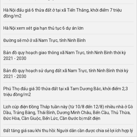
có tuyết rơi.
Theo Trung tâm Dự báo Khí tượng thủy văn Quốc gia,
Hà Nội đấu giá 6 thửa đất ở tại xã Tiến Thắng, khởi điểm 7 triệu
đồng/m2
thời tiết của một số vùng trên cả nước năm nay vào dịp
lễ Noel tương đối khá thuận lợi, tuy nhiên nhiều khu vực
Hà Nội xem xét gia hạn thủ tục 6 dự án lớn
vẫn có mưa vào đêm giáng sinh.
Dự báo thời tiết Noel năm nay của các vùng trên cả
Đường sẽ mở ở xã Nam Trực, tỉnh Ninh Bình
nước
Bản đồ quy hoạch giao thông xã Nam Trực, tỉnh Ninh Bình thời kỳ
Cụ thể chi tiết về thời tiết ngày và đêm giáng sinh của
2021 - 2030
các khu vực như sau:
Bản đồ quy hoạch sử dụng đất xã Nam Trực, tỉnh Ninh Bình thời kỳ
Thời tiết miền Bắc dịp Noel 24-25/12
2021 - 2030
Ngày 24/12, khu vực các tỉnh miền Bắc do đang chịu tác
Phú Thọ đấu giá 30 thửa đất tại xã Tam Dương Bắc, khởi điểm 2,3
động và ảnh hưởng của khối không khí lạnh tăng cường
triệu đồng/m2
nên sáng sớm có sương mù, sáng và đêm trời lạnh.
Ngày 25/12, tiết trời tiếp tục có sương mù vào buổi sáng,
Lịch cúp điện Đồng Tháp tuần này (từ 10/8 đến 12/8) nhiều nhà ở Gò
trời lạnh và rét, có thể có mưa nhỏ rải rác vài nơi nhưng
Dầu, Trảng Bàng, Thái Bình, Dương Minh Châu, Bến Cầu, Thủ Thừa,
Đức Hòa, Cần Giuộc, Bến Lức, Cần Đước bị mất điện
khả năng mưa thấp. Nhiệt độ thấp nhất dưới 14 độ, các
tỉnh khu vực vùng núi nhiệt độ xuống thấp dưới 10 độ.
Đất tăng giá sau khi thu hồi: Người dân cần được chia sẻ lợi ích hợp lý
Cần đề phòng các hiện tượng băng giá và sương muối,