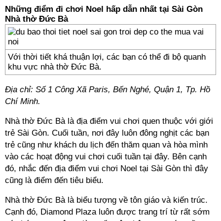
Những điểm đi chơi Noel hấp dẫn nhất tại Sài Gòn
Nhà thờ Đức Bà
Với thời tiết khá thuận lợi, các bạn có thể đi bộ quanh
khu vực nhà thờ Đức Bà.
Địa chỉ:
Số 1 Công Xã Paris, Bến Nghé, Quận 1, Tp. Hồ
Chí Minh.
Nhà thờ Đức Bà là địa điểm vui chơi quen thuộc với giới
trẻ Sài Gòn. Cuối tuần, nơi đây luôn đông nghịt các bạn
trẻ cũng như khách du lịch đến thăm quan và hòa mình
vào các hoạt động vui chơi cuối tuần tại đây. Bên cạnh
đó, nhắc đến địa điểm vui chơi Noel tại Sài Gòn thì đây
cũng là điểm đến tiêu biểu.
Nhà thờ Đức Bà là biểu tượng về tôn giáo và kiến trúc.
Cạnh đó, Diamond Plaza luôn được trang trí từ rất sớm