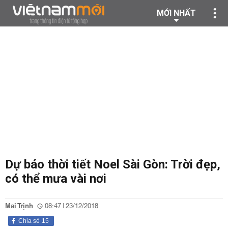
MỚI NHẤT
Dự báo thời tiết Noel Sài Gòn: Trời đẹp,
có thể mưa vài nơi
Mai Trịnh
08:47 | 23/12/2018
Chia sẻ
15