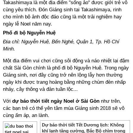
Takashimaya là một địa điểm "sống ảo" được giới trẻ vô
cùng yêu thích. Đón Giáng sinh tại Takashimaya, rinh
cho mình bộ ảnh độc đáo cũng là một trải nghiệm hay
ngày lễ Noel năm nay.
Phố đi bộ Nguyễn Huệ
Địa chỉ:
Nguyễn Huệ, Bến Nghé, Quận 1, Tp. Hồ Chí
Minh.
Một địa điểm vui chơi cũng sôi động và náo nhiệt lại đậm
chất Sài Gòn chính là phố đi bộ Nguyễn Huệ. Trong ngày
Giáng sinh, nơi đây cũng trở nên lộng lẫy hơn thường
ngày khi được trang hoàng bằng những chùm đèn nhấp
nháy, cây thông và đàn tuần lộc...
Với
dự báo thời tiết ngày Noel ở Sài Gòn
như trên,
các bạn trẻ có thể yên tâm mùa Giáng sinh 2018 sẽ vô
cùng ấm áp, an lành.
Dự báo thời tiết Tết Dương lịch: Không
khí lạnh tăng cường, Bắc Bộ chìm trong