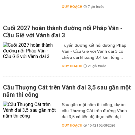
QUY HOẠCH
7 giờ trước
Cuối 2027 hoàn thành đường nối Pháp Vân -
Cầu Giẽ với Vành đai 3
Tuyến đường kết nối đường Pháp
Vân - Cầu Giẽ với Vành đai 3 có
chiều dài khoảng 3,4 km, tổng...
QUY HOẠCH
21 giờ trước
Cầu Thượng Cát trên Vành đai 3,5 sau gần một
năm thi công
Sau gần một năm thi công, dự án
cầu Thượng Cát trên đường Vành
đai 3,5 có tiến độ thực hiện đạt...
QUY HOẠCH
10:42 | 08/08/2026