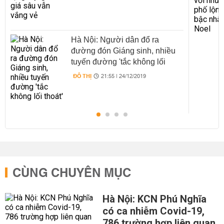
Hà Nội: Người dân đổ ra
đường đón Giáng sinh, nhiều
tuyến đường 'tắc không lối
thoát'
ĐÔ THỊ
21:55 | 24/12/2019
CÙNG CHUYÊN MỤC
Hà Nội: KCN Phú Nghĩa
có ca nhiễm Covid-19,
786 trường hợp liên quan