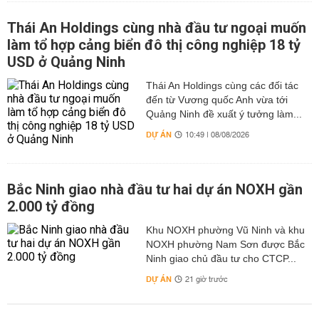
Thái An Holdings cùng nhà đầu tư ngoại muốn
làm tổ hợp cảng biển đô thị công nghiệp 18 tỷ
USD ở Quảng Ninh
Thái An Holdings cùng các đối tác
đến từ Vương quốc Anh vừa tới
Quảng Ninh đề xuất ý tưởng làm...
DỰ ÁN
10:49 | 08/08/2026
Bắc Ninh giao nhà đầu tư hai dự án NOXH gần
2.000 tỷ đồng
Khu NOXH phường Vũ Ninh và khu
NOXH phường Nam Sơn được Bắc
Ninh giao chủ đầu tư cho CTCP...
DỰ ÁN
21 giờ trước