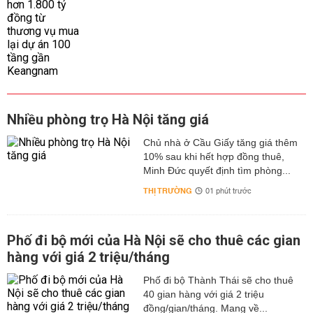
Nhiều phòng trọ Hà Nội tăng giá
Chủ nhà ở Cầu Giấy tăng giá thêm
10% sau khi hết hợp đồng thuê,
Minh Đức quyết định tìm phòng...
THỊ TRƯỜNG
01 phút trước
Phố đi bộ mới của Hà Nội sẽ cho thuê các gian
hàng với giá 2 triệu/tháng
Phố đi bộ Thành Thái sẽ cho thuê
40 gian hàng với giá 2 triệu
đồng/gian/tháng. Mang về...