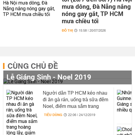
mưa dông, Đà Nẵng nắng
nóng gay gắt, TP HCM
mưa chiều tối
ĐÔ THỊ
15:58 | 20/07/2026
CÙNG CHỦ ĐỀ
Lễ Giáng Sinh - Noel 2019
Người dân TP HCM kéo nhau
đi ăn gà rán, uống trà sữa đêm
Noel, điểm mua sắm trang
hoàng lộng lẫy, giảm giá sâu
TIÊU DÙNG
22:06 | 24/12/2019
vẫn vắng vẻ