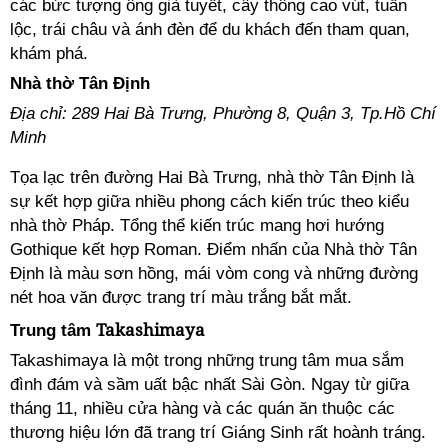
các bức tượng ông già tuyết, cây thông cao vút, tuần
lộc, trái châu và ánh đèn để du khách đến tham quan,
khám phá.
Nhà thờ Tân Định
Địa chỉ:
289 Hai Bà Trưng, Phường 8, Quận 3, Tp.Hồ Chí
Minh
Tọa lạc trên đường Hai Bà Trưng, nhà thờ Tân Định là
sự kết hợp giữa nhiều phong cách kiến trúc theo kiểu
nhà thờ Pháp. Tổng thể kiến trúc mang hơi hướng
Gothique kết hợp Roman. Điểm nhấn của Nhà thờ Tân
Định là màu sơn hồng, mái vòm cong và những đường
nét hoa văn được trang trí màu trắng bắt mắt.
Takashimaya
Trung tâm
Takashimaya là một trong những trung tâm mua sắm
đình đám và sầm uất bậc nhất Sài Gòn. Ngay từ giữa
tháng 11, nhiều cửa hàng và các quán ăn thuộc các
thương hiệu lớn đã trang trí Giáng Sinh rất hoành tráng.