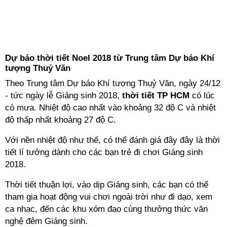
Dự báo thời tiết Noel 2018 từ Trung tâm Dự báo Khí
tượng Thuỷ Văn
Theo Trung tâm Dự báo Khí tượng Thuỷ Văn, ngày 24/12
- tức ngày lễ Giáng sinh 2018,
thời tiết TP HCM
có lúc
có mưa. Nhiệt độ cao nhất vào khoảng 32 độ C và nhiệt
độ thấp nhất khoảng 27 độ C.
Với nền nhiệt độ như thế, có thể đánh giá đây đây là thời
tiết lí tưởng dành cho các bạn trẻ đi chơi Giáng sinh
2018.
Thời tiết thuận lợi, vào dịp Giáng sinh, các bạn có thể
tham gia hoạt động vui chơi ngoài trời như đi dạo, xem
ca nhạc, đến các khu xóm đạo cùng thưởng thức văn
nghệ đêm Giáng sinh.