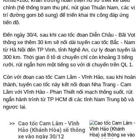
Km92+260; khẩn trương hoàn thiện hồ sơ thiết kế điều
chỉnh (hệ thống trạm thu phí, nút giao Thuận Nam, các vị
trí đường gom bổ sung) để triển khai thi công đáp ứng
tiến độ.
Đến ngày 30/4, sau khi cao tốc đoạn Diễn Châu - Bãi Vọt
thông xe thêm 30 km sẽ nối dài tuyến cao tốc Bắc - Nam
từ Hà Nội đến TP Vinh, tỉnh Nghệ An, cự ly đoạn tuyến là
300 km. Thời gian ô tô di chuyển chỉ còn khoảng 3 tiếng
rưỡi, rút ngắn hơn một tiếng so với di chuyển trên QL 1.
Còn với đoạn cao tốc Cam Lâm - Vĩnh Hảo, sau khi hoàn
thành, tuyến cao tốc này kết nối đoạn Nha Trang - Cam
Lâm với Vĩnh Hảo - Phan Thiết nối mạch thông suốt, rút
ngắn hành trình từ TP HCM đi các tỉnh Nam Trung bộ và
ngược lại.
>>
Cao tốc Cam Lâm - Vĩnh
Hảo (Khánh Hòa) sẽ thông
xe vào ngày 30/12