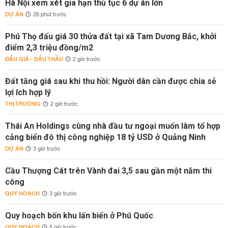
Hà Nội xem xét gia hạn thủ tục 6 dự án lớn
DỰ ÁN
26 phút trước
Phú Thọ đấu giá 30 thửa đất tại xã Tam Dương Bắc, khởi
điểm 2,3 triệu đồng/m2
ĐẤU GIÁ - ĐẤU THẦU
2 giờ trước
Đất tăng giá sau khi thu hồi: Người dân cần được chia sẻ
lợi ích hợp lý
THỊ TRƯỜNG
2 giờ trước
Thái An Holdings cùng nhà đầu tư ngoại muốn làm tổ hợp
cảng biển đô thị công nghiệp 18 tỷ USD ở Quảng Ninh
DỰ ÁN
3 giờ trước
Cầu Thượng Cát trên Vành đai 3,5 sau gần một năm thi
công
QUY HOẠCH
3 giờ trước
Quy hoạch bốn khu lấn biển ở Phú Quốc
QUY HOẠCH
5 giờ trước