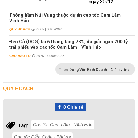
Thông hầm Núi Vung thuộc dự án cao tốc Cam Lâm –
Vĩnh Hảo
QUY HOẠCH
22:05 | 03/07/2023
Đèo Cả (DCG) lãi 6 tháng tăng 78%, đã giải ngân 200 tỷ
trái phiếu vào cao tốc Cam Lâm - Vĩnh Hảo
CHỦ ĐẦU TƯ
20:47 | 09/09/2022
Theo
Dòng Vốn Kinh Doanh
Copy link
QUY HOẠCH
0
Chia sẻ
Cao tốc Cam Lâm - Vĩnh Hảo
Tag:
Cao tốc Diễn Châu - Bãi Vọt