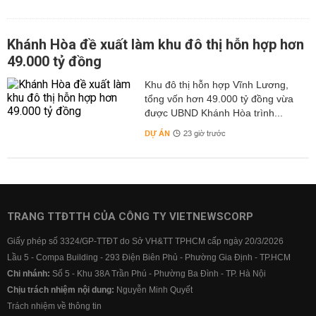
Khánh Hòa đề xuất làm khu đô thị hỗn hợp hơn
49.000 tỷ đồng
Khu đô thị hỗn hợp Vĩnh Lương,
tổng vốn hơn 49.000 tỷ đồng vừa
được UBND Khánh Hòa trình...
DỰ ÁN
23 giờ trước
TRANG TTĐTTH CỦA CÔNG TY VIETNEWSCORP
Giấy phép số 3324/GP-TTĐT do Sở VH&TT TPHCM cấp ngày 20/3/2026
Lầu 5 - Compa Building - 293 Điện Biên Phủ - Phường Gia Định - TP.HCM
Chi nhánh:
Số 5 - Khu 38A Trần Phú - Phường Ba Đình - TP. Hà Nội
Chịu trách nhiệm nội dung:
Nguyễn Minh Quyết
Trách nhiệm về thông tin