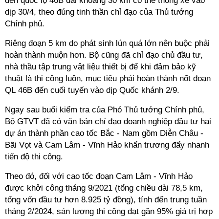
đến quốc lộ 46B dài khoảng 30 km có thể thông xe vào
dịp 30/4, theo đúng tinh thần chỉ đạo của Thủ tướng
Chính phủ.
Riêng đoạn 5 km do phát sinh lún quá lớn nên buộc phải
hoàn thành muộn hơn. Bộ cũng đã chỉ đạo chủ đầu tư,
nhà thầu tập trung vật liệu thiết bị để khi đảm bảo kỹ
thuật là thi công luôn, mục tiêu phải hoàn thành nốt đoạn
QL 46B đến cuối tuyến vào dịp Quốc khánh 2/9.
Ngay sau buổi kiểm tra của Phó Thủ tướng Chính phủ,
Bộ GTVT đã có văn bản chỉ đạo doanh nghiệp đầu tư hai
dự án thành phần cao tốc Bắc - Nam gồm Diễn Châu -
Bãi Vọt và Cam Lâm - Vĩnh Hảo khẩn trương đẩy nhanh
tiến độ thi công.
Theo đó, đối với cao tốc đoạn Cam Lâm - Vĩnh Hảo
được khởi công tháng 9/2021 (tổng chiều dài 78,5 km,
tổng vốn đầu tư hơn 8.925 tỷ đồng), tính đến trung tuần
tháng 2/2024, sản lượng thi công đạt gần 95% giá trị hợp