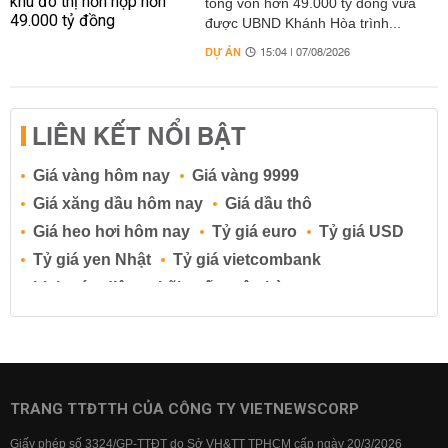
tổng vốn hơn 49.000 tỷ đồng vừa
được UBND Khánh Hòa trình...
DỰ ÁN
15:04 | 07/08/2026
LIÊN KẾT NỔI BẬT
Giá vàng hôm nay
Giá vàng 9999
Giá xăng dầu hôm nay
Giá dầu thô
Giá heo hơi hôm nay
Tỷ giá euro
Tỷ giá USD
Tỷ giá yen Nhật
Tỷ giá vietcombank
Lịch cúp điện
Lãi suất ngân hàng
Lãi suất tiết kiệm
Lãi suất tiền gửi
Lãi suất ngân hàng Agribank
Lãi suất ngân hàng Sacombank
Lãi suất ngân hàng BIDV
TRANG TTĐTTH CỦA CÔNG TY VIETNEWSCORP
Lãi suất ngân hàng Vietinbank
Giấy phép số 3324/GP-TTĐT do Sở VH&TT TPHCM cấp ngày 20/3/2026