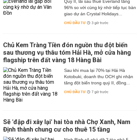
Quý II, lãi sau thuế Everland tăng
96% so với cùng kỳ nhờ tiếp tục bàn
giao dự án Crystal Holidays...
CHỦ ĐẦU TƯ
3 giờ trước
Chủ Kem Tràng Tiền đón nguồn thu đột biến
sau thương vụ thâu tóm Hải Hà, mở cửa hàng
flagship trên đất vàng 18 Hàng Bài
Sau khi mua lại 70% tại Hải Hà
Kotobuki, doanh thu OCH ghi nhận
tăng đột biến trong quý II, đồng...
CHỦ ĐẦU TƯ
7 giờ trước
Sẽ 'đập đi xây lại' hai tòa nhà Chợ Xanh, Nam
Định thành chung cư cho thuê 15 tầng
Ninh Bình sẽ phá dỡ 2 tòa nhà 5