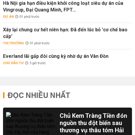
Hà Nội gia hạn điều kiện khởi công loạt siêu dự án của
Vingroup, Đại Quang Minh, FPT...
DỰ ÁN
01 phút trước
Xây lại chung cư hết niên hạn: Đã đến lúc bỏ 'cơ chế bao
cấp'
THỊ TRƯỜNG
01 phút trước
Everland lãi gấp đôi cùng kỳ nhờ dự án Vân Đồn
CHỦ ĐẦU TƯ
3 giờ trước
ĐỌC NHIỀU NHẤT
Chủ Kem Tràng Tiền đón
nguồn thu đột biến sau
thương vụ thâu tóm Hải