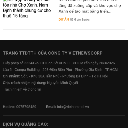
tầng đã xuống cấp và khu vực chợ
Xanh để tạo mặt bằng triển...
DỰ ÁN
6 giờ trước
TRANG TTĐTTH CỦA CÔNG TY VIETNEWSCORP
Giấy phép số 3324/GP-TTĐT do Sở VH&TT TPHCM cấp ngày 20/3/2026
Lầu 5 - Compa Building - 293 Điện Biên Phủ - Phường Gia Định - TP.HCM
Chi nhánh:
Số 5 - Khu 38A Trần Phú - Phường Ba Đình - TP. Hà Nội
Chịu trách nhiệm nội dung:
Nguyễn Minh Quyết
Trách nhiệm về thông tin
Hotline:
0975798489
Email:
info@vietnammoi.vn
DỊCH VỤ QUẢNG CÁO: