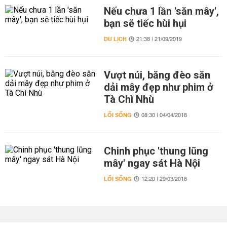
Nếu chưa 1 lần 'săn mây',
bạn sẽ tiếc hùi hụi
DU LỊCH
21:38 | 21/09/2019
Vượt núi, băng đèo săn
dải mây đẹp như phim ở
Tà Chì Nhù
LỐI SỐNG
08:30 | 04/04/2018
Chinh phục 'thung lũng
mây' ngay sát Hà Nội
LỐI SỐNG
12:20 | 29/03/2018