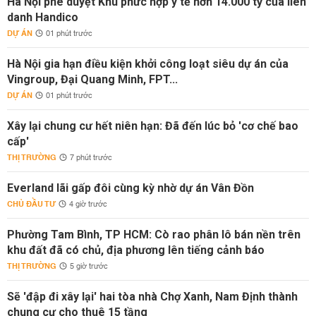
Hà Nội phê duyệt Khu phức hợp y tế hơn 14.000 tỷ của liên
danh Handico
DỰ ÁN
01 phút trước
Hà Nội gia hạn điều kiện khởi công loạt siêu dự án của
Vingroup, Đại Quang Minh, FPT...
DỰ ÁN
01 phút trước
Xây lại chung cư hết niên hạn: Đã đến lúc bỏ 'cơ chế bao
cấp'
THỊ TRƯỜNG
7 phút trước
Everland lãi gấp đôi cùng kỳ nhờ dự án Vân Đồn
CHỦ ĐẦU TƯ
4 giờ trước
Phường Tam Bình, TP HCM: Cò rao phân lô bán nền trên
khu đất đã có chủ, địa phương lên tiếng cảnh báo
THỊ TRƯỜNG
5 giờ trước
Sẽ 'đập đi xây lại' hai tòa nhà Chợ Xanh, Nam Định thành
chung cư cho thuê 15 tầng