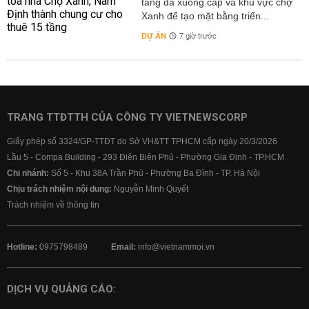
tầng đã xuống cấp và khu vực chợ
Xanh để tạo mặt bằng triển...
DỰ ÁN
7 giờ trước
TRANG TTĐTTH CỦA CÔNG TY VIETNEWSCORP
Giấy phép số 3324/GP-TTĐT do Sở VH&TT TPHCM cấp ngày 20/3/2026
Lầu 5 - Compa Building - 293 Điện Biên Phủ - Phường Gia Định - TP.HCM
Chi nhánh:
Số 5 - Khu 38A Trần Phú - Phường Ba Đình - TP. Hà Nội
Chịu trách nhiệm nội dung:
Nguyễn Minh Quyết
Trách nhiệm về thông tin
Hotline:
0975798489
Email:
info@vietnammoi.vn
DỊCH VỤ QUẢNG CÁO: