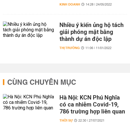
KINH DOANH
14:28 | 24/05/2022
Nhiều ý kiến ủng hộ tách
giải phóng mặt bằng
thành dự án độc lập
THỊ TRƯỜNG
11:06 | 11/01/2022
CÙNG CHUYÊN MỤC
Hà Nội: KCN Phú Nghĩa
có ca nhiễm Covid-19,
786 trường hợp liên quan
THỜI SỰ
22:30 | 27/07/2021