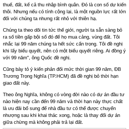
thuế, đất, kể cả thu nhập bình quân. Đó là con số dự kiến
thôi. Nhưng nếu có tính cộng lại, là một nguồn lực rất lớn
đối với chúng ta nhưng rất nhỏ với thiên hạ.
Chúng ta theo dõi tin tức thế giới, người ta sẵn sàng bỏ
ra số tiền gấp bội số đó để họ mua cảng, vùng đất. Tôi
nhắc lại 99 năm chúng ta hết sức cẩn trọng. Tôi đề nghị
khi lấy biểu quyết, nên có một biểu quyết riêng. Ai đồng ý
với 99 năm", ông Quốc đề nghị.
Cũng bày tỏ ý kiến phản đối mức thời gian 99 năm, ĐB
Trương Trọng Nghĩa (TP.HCM) đã đề nghị bỏ thời hạn
giao đất này.
Theo ông Nghĩa, không có vòng đời nào có dự án đầu tư
nào hiện nay cần đến 99 năm và thời hạn này thực chất
là ưu đãi bổ sung để nhà đầu tư có thể được chuyển
nhượng sau khi khai thác xong, hoặc là thay đổi dự án
giữa chừng mà không phải trả lại đất.