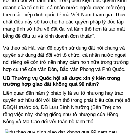
sở hữu đối với lãnh thổ. Trong điều kiện các quyền kinh
doanh của tổ chức, cá nhân nước ngoài được mở rộng
theo các hiệp định quốc tế mà Việt Nam tham gia. Thực
chất điều này sẽ tạo cho họ các quyền pháp lý độc lập
mang tính sở hữu về đất đai và lãnh thổ hơn là tạo mặt
bằng để đầu tư và kinh doanh đơn thuần".
Và theo bà Hà, vấn đề quyền sử dụng đất nói chung và
quyền sử dụng đất đối với tổ chức, cá nhân nước ngoài
nói riêng sẽ còn trở nên nhạy cảm hơn nữa trong trường
hợp cụ thể của Vân Đồn, Bắc Vân Phong và Phú Quốc.
UB Thường vụ Quốc hội sẽ được xin ý kiến trong
trường hợp giao đất không quá 99 năm?
Liên quan đến hàm ý pháp lý là sự tô nhượng hay trao
quyền sở hữu đối với lãnh thổ trong phát biểu của một số
ĐBQH trước đó, ĐB Lưu Bình Nhưỡng (Bến Tre) cho
rằng việc này không giống như tô nhượng của Hồng
Kông và Ma Cao đối với toàn bộ lãnh thổ.