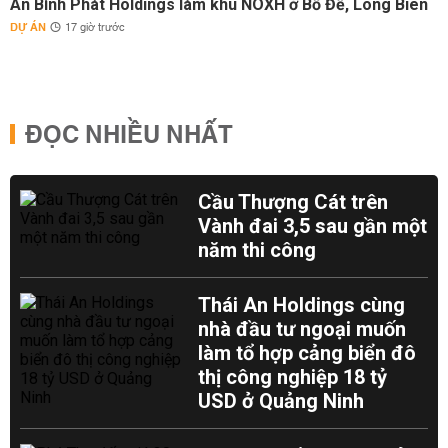
An Bình Phát Holdings làm khu NOXH ở Bồ Đề, Long Biên
DỰ ÁN
17 giờ trước
ĐỌC NHIỀU NHẤT
Cầu Thượng Cát trên
Vành đai 3,5 sau gần một
năm thi công
Thái An Holdings cùng
nhà đầu tư ngoại muốn
làm tổ hợp cảng biển đô
thị công nghiệp 18 tỷ
USD ở Quảng Ninh