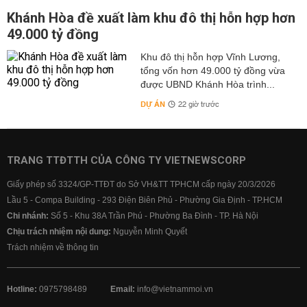
Khánh Hòa đề xuất làm khu đô thị hỗn hợp hơn
49.000 tỷ đồng
Khu đô thị hỗn hợp Vĩnh Lương,
tổng vốn hơn 49.000 tỷ đồng vừa
được UBND Khánh Hòa trình...
DỰ ÁN
22 giờ trước
TRANG TTĐTTH CỦA CÔNG TY VIETNEWSCORP
Giấy phép số 3324/GP-TTĐT do Sở VH&TT TPHCM cấp ngày 20/3/2026
Lầu 5 - Compa Building - 293 Điện Biên Phủ - Phường Gia Định - TP.HCM
Chi nhánh:
Số 5 - Khu 38A Trần Phú - Phường Ba Đình - TP. Hà Nội
Chịu trách nhiệm nội dung:
Nguyễn Minh Quyết
Trách nhiệm về thông tin
Hotline:
0975798489
Email:
info@vietnammoi.vn