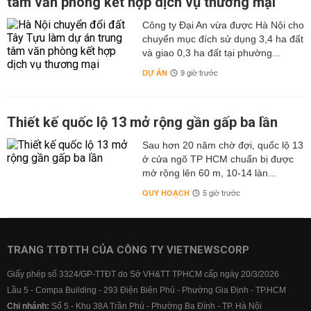
tâm văn phòng kết hợp dịch vụ thương mại
Công ty Đại An vừa được Hà Nội cho
chuyển mục đích sử dụng 3,4 ha đất
và giao 0,3 ha đất tại phường...
DỰ ÁN
9 giờ trước
Thiết kế quốc lộ 13 mở rộng gần gấp ba lần
Sau hơn 20 năm chờ đợi, quốc lộ 13
ở cửa ngõ TP HCM chuẩn bị được
mở rộng lên 60 m, 10-14 làn...
QUY HOẠCH
5 giờ trước
TRANG TTĐTTH CỦA CÔNG TY VIETNEWSCORP
Giấy phép số 3324/GP-TTĐT do Sở VH&TT TPHCM cấp ngày 20/3/2026
Lầu 5 - Compa Building - 293 Điện Biên Phủ - Phường Gia Định - TP.HCM
Chi nhánh:
Số 5 - Khu 38A Trần Phú - Phường Ba Đình - TP. Hà Nội