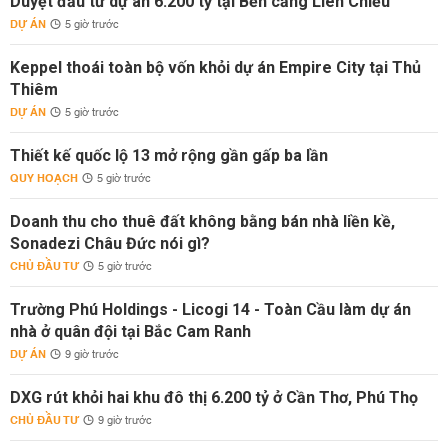
Duyệt đầu tư dự án 6.200 tỷ tại Bến cảng Liên Chiểu
DỰ ÁN
5 giờ trước
Keppel thoái toàn bộ vốn khỏi dự án Empire City tại Thủ
Thiêm
DỰ ÁN
5 giờ trước
Thiết kế quốc lộ 13 mở rộng gần gấp ba lần
QUY HOẠCH
5 giờ trước
Doanh thu cho thuê đất không bằng bán nhà liền kề,
Sonadezi Châu Đức nói gì?
CHỦ ĐẦU TƯ
5 giờ trước
Trường Phú Holdings - Licogi 14 - Toàn Cầu làm dự án
nhà ở quân đội tại Bắc Cam Ranh
DỰ ÁN
9 giờ trước
DXG rút khỏi hai khu đô thị 6.200 tỷ ở Cần Thơ, Phú Thọ
CHỦ ĐẦU TƯ
9 giờ trước