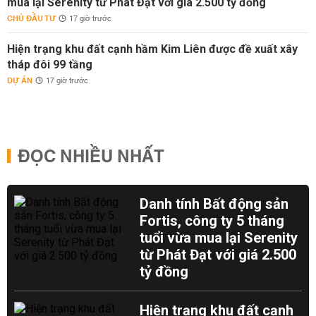
mua lại Serenity từ Phát Đạt với giá 2.500 tỷ đồng
CHỦ ĐẦU TƯ
17 giờ trước
Hiện trạng khu đất cạnh hầm Kim Liên được đề xuất xây
tháp đôi 99 tầng
DỰ ÁN
17 giờ trước
ĐỌC NHIỀU NHẤT
Danh tính Bất động sản
Fortis, công ty 5 tháng
tuổi vừa mua lại Serenity
từ Phát Đạt với giá 2.500
tỷ đồng
Hiện trạng khu đất cạnh