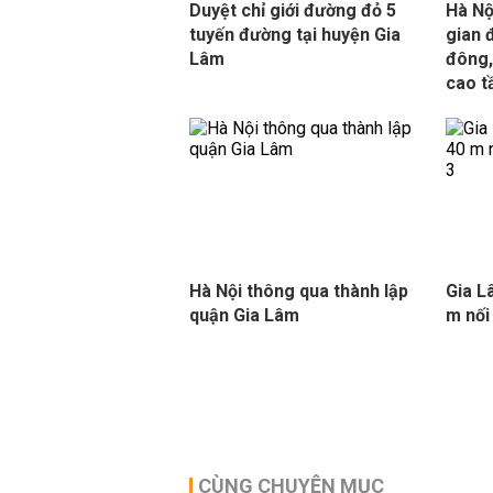
Duyệt chỉ giới đường đỏ 5
Hà Nộ
tuyến đường tại huyện Gia
gian 
Lâm
đông,
cao t
Hà Nội thông qua thành lập
Gia L
quận Gia Lâm
m nối
CÙNG CHUYÊN MỤC