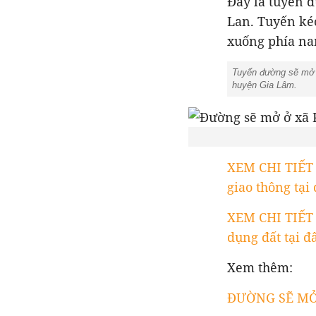
Đây là tuyến 
Lan. Tuyến ké
xuống phía n
Tuyến đường sẽ mở ở
huyện Gia Lâm.
XEM CHI TIẾT
giao thông tại 
XEM CHI TIẾT
dụng đất tại đâ
Xem thêm:
ĐƯỜNG SẼ MỞ Ở