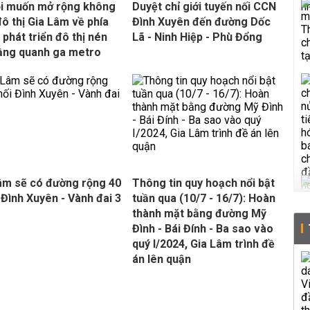
i muốn mở rộng không
Duyệt chỉ giới tuyến nối CCN
đô thị Gia Lâm về phía
Đình Xuyên đến đường Dốc
 phát triển đô thị nén
Lã - Ninh Hiệp - Phù Đổng
ầng quanh ga metro
âm sẽ có đường rộng 40
Thông tin quy hoạch nổi bật
 Đình Xuyên - Vành đai 3
tuần qua (10/7 - 16/7): Hoàn
thành mặt bằng đường Mỹ
Đình - Bái Đính - Ba sao vào
quý I/2024, Gia Lâm trình đề
án lên quận