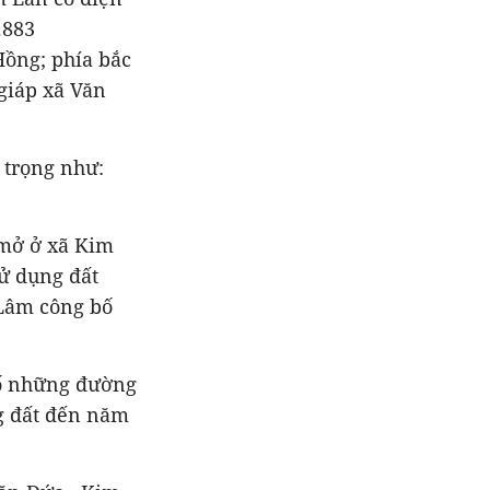
.883
Hồng; phía bắc
giáp xã Văn
 trọng như:
 mở ở xã Kim
ử dụng đất
Lâm công bố
 số những đường
g đất đến năm