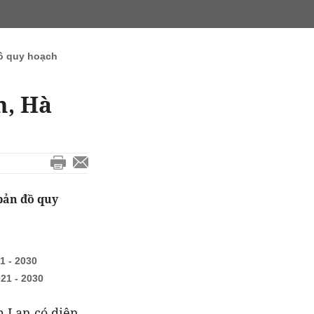
ồ quy hoạch
m, Hà
bản đồ quy
1 - 2030
21 - 2030
m Lan có diện