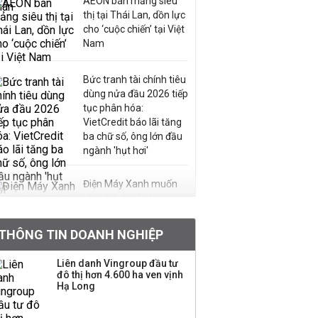
AEON bán mảng siêu
thị tại Thái Lan, dồn lực
cho ‘cuộc chiến’ tại Việt
Nam
Bức tranh tài chính tiêu
dùng nửa đầu 2026 tiếp
tục phân hóa:
VietCredit báo lãi tăng
ba chữ số, ông lớn đầu
ngành 'hụt hơi'
Điện Máy Xanh muốn
phát hành cổ phiếu với
tỷ lệ 1:1 để tăng thanh
khoản
THÔNG TIN DOANH NGHIỆP
Sau nhịp điều chỉnh
Liên danh Vingroup đầu tư
đô thị hơn 4.600 ha ven vịnh
mạnh, CTCK nhìn thấy
Hạ Long
cơ hội ở nhóm cổ phiếu
nào?