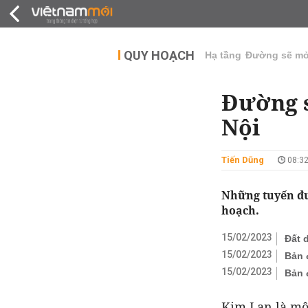
QUY HOẠCH
THỊ TRƯỜNG
DỰ Á
QUY HOẠCH
Hạ tầng
Đường sẽ m
Đường s
Nội
Tiến Dũng
08:32
Những tuyến đư
hoạch.
15/02/2023
Đất 
15/02/2023
Bản 
15/02/2023
Bản 
Kim Lan là mộ