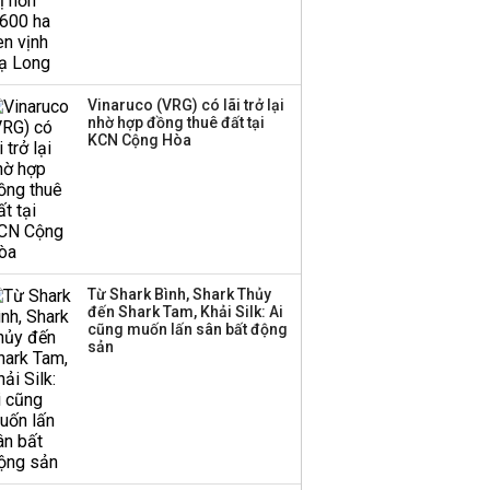
Một thương hiệu thời
trang Việt đóng cửa
sau 5 năm hoạt động,
thanh lý toàn bộ cửa
Vinaruco (VRG) có lãi trở lại
nhờ hợp đồng thuê đất tại
hàng
KCN Cộng Hòa
DatVietVAC lãi sau thuế
135 tỷ đồng nửa đầu
năm, dồn 6 concert vào
cuối năm
Từ Shark Bình, Shark Thủy
Công ty 100 tỷ của
đến Shark Tam, Khải Silk: Ai
Huấn Hoa Hồng bỗng
cũng muốn lấn sân bất động
dưng ‘biến mất’, một
sản
công ty khác đã giải thể