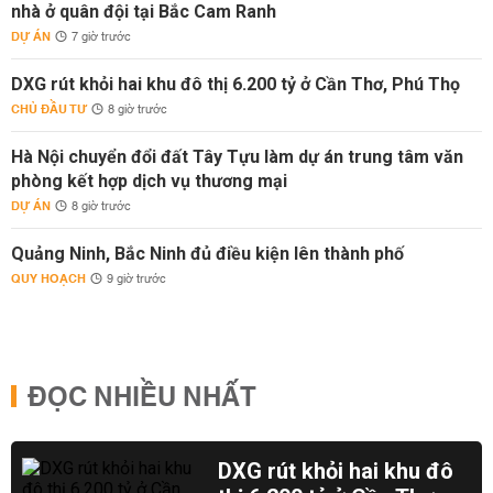
nhà ở quân đội tại Bắc Cam Ranh
DỰ ÁN
7 giờ trước
DXG rút khỏi hai khu đô thị 6.200 tỷ ở Cần Thơ, Phú Thọ
CHỦ ĐẦU TƯ
8 giờ trước
Hà Nội chuyển đổi đất Tây Tựu làm dự án trung tâm văn
phòng kết hợp dịch vụ thương mại
DỰ ÁN
8 giờ trước
Quảng Ninh, Bắc Ninh đủ điều kiện lên thành phố
QUY HOẠCH
9 giờ trước
ĐỌC NHIỀU NHẤT
DXG rút khỏi hai khu đô