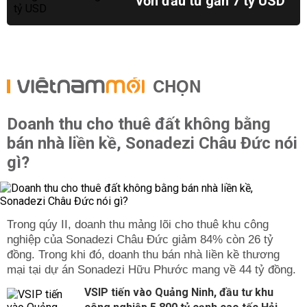
vốn đầu tư gần 7 tỷ USD
CHỌN
Doanh thu cho thuê đất không bằng
bán nhà liền kề, Sonadezi Châu Đức nói
gì?
Trong qúy II, doanh thu mảng lõi cho thuê khu công
nghiệp của Sonadezi Châu Đức giảm 84% còn 26 tỷ
đồng. Trong khi đó, doanh thu bán nhà liền kề thương
mại tại dự án Sonadezi Hữu Phước mang về 44 tỷ đồng.
VSIP tiến vào Quảng Ninh, đầu tư khu