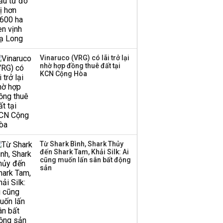
Trung Quốc tung đòn
đáp trả, siết xuất khẩu
drone và trừng phạt
doanh nghiệp Mỹ
Vinaruco (VRG) có lãi trở lại
nhờ hợp đồng thuê đất tại
KCN Cộng Hòa
Keppel ký thỏa thuận
bán toàn bộ vốn tại
Empire City, dự kiến thu
về 270 triệu USD
Sacombank phát hành
Từ Shark Bình, Shark Thủy
ba đợt trái phiếu thu về
đến Shark Tam, Khải Silk: Ai
hơn 3.600 tỷ, lãi suất
cũng muốn lấn sân bất động
trả lên tới 10%/năm
sản