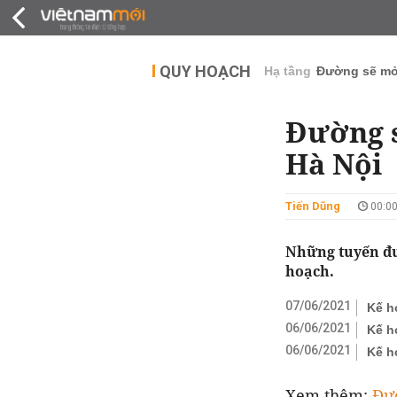
QUY HOẠCH
THỊ TRƯỜNG
DỰ Á
QUY HOẠCH
Hạ tầng
Đường sẽ m
Đường s
Hà Nội
Tiến Dũng
00:00
Những tuyến đư
hoạch.
07/06/2021
Kế h
06/06/2021
Kế h
06/06/2021
Kế h
Xem thêm:
Đư