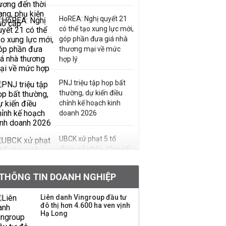
HoREA: Nghị quyết 21
có thể tạo xung lực mới,
góp phần đưa giá nhà
thương mại về mức
hợp lý
PNJ triệu tập họp bất
thường, dự kiến điều
chỉnh kế hoạch kinh
doanh 2026
UBCK xử phạt 5 tổ
chức, cá nhân, tổng số
tiền hơn 570 triệu đồng
THÔNG TIN DOANH NGHIỆP
Kinh Bắc dự kiến cho
Liên danh Vingroup đầu tư
thuê tối thiểu 100 ha
đô thị hơn 4.600 ha ven vịnh
Hạ Long
đất công nghiệp trong
nửa cuối năm