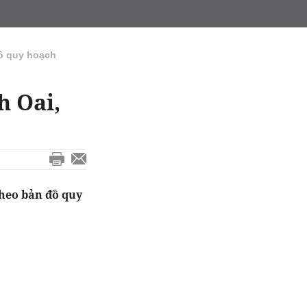
ồ quy hoạch
h Oai,
heo bản đồ quy