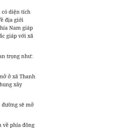
có diện tích
ề địa giới
phía Nam giáp
ắc giáp với xã
an trọng như:
 mở ở xã Thanh
chung xây
n đường sẽ mở
m về phía đông