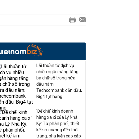
Lãi thuần từ dịch vụ
nhiều ngân hàng tăng
ba chữ số trong nửa
đầu năm:
Techcombank dẫn đầu,
Big4 tụt hạng
'Đế chế’ kinh doanh
hàng xa xỉ của Lý Nhã
Kỳ: Từ phân phối, thiết
kế kim cương đến thời
trang, phụ kiện cao cấp