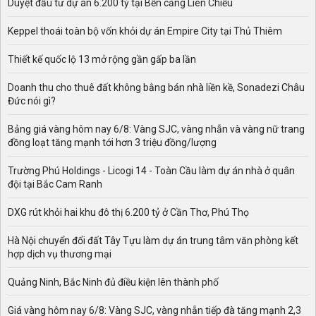
Duyệt đầu tư dự án 6.200 tỷ tại Bến cảng Liên Chiểu
Keppel thoái toàn bộ vốn khỏi dự án Empire City tại Thủ Thiêm
Thiết kế quốc lộ 13 mở rộng gần gấp ba lần
Doanh thu cho thuê đất không bằng bán nhà liền kề, Sonadezi Châu
Đức nói gì?
Bảng giá vàng hôm nay 6/8: Vàng SJC, vàng nhẫn và vàng nữ trang
đồng loạt tăng mạnh tới hơn 3 triệu đồng/lượng
Trường Phú Holdings - Licogi 14 - Toàn Cầu làm dự án nhà ở quân
đội tại Bắc Cam Ranh
DXG rút khỏi hai khu đô thị 6.200 tỷ ở Cần Thơ, Phú Thọ
Hà Nội chuyển đổi đất Tây Tựu làm dự án trung tâm văn phòng kết
hợp dịch vụ thương mại
Quảng Ninh, Bắc Ninh đủ điều kiện lên thành phố
Giá vàng hôm nay 6/8: Vàng SJC, vàng nhẫn tiếp đà tăng mạnh 2,3