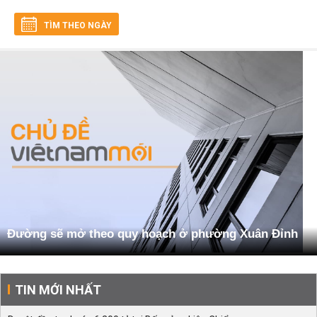
TÌM THEO NGÀY
Đường sẽ mở theo quy hoạch ở phường Xuân Đỉnh
TIN MỚI NHẤT