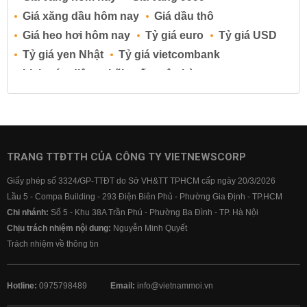
Giá xăng dầu hôm nay
Giá dầu thô
Giá heo hơi hôm nay
Tỷ giá euro
Tỷ giá USD
Tỷ giá yen Nhật
Tỷ giá vietcombank
Lịch cúp điện
Lãi suất ngân hàng
Lãi suất tiết kiệm
Lãi suất tiền gửi
Lãi suất ngân hàng Agribank
Lãi suất ngân hàng Sacombank
Lãi suất ngân hàng BIDV
TRANG TTĐTTH CỦA CÔNG TY VIETNEWSCORP
Lãi suất ngân hàng Vietinbank
Giấy phép số 3324/GP-TTĐT do Sở VH&TT TPHCM cấp ngày 20/3/2026
Lãi suất ngân hàng Vietcombank
Lầu 5 - Compa Building - 293 Điện Biên Phủ - Phường Gia Định - TP.HCM
Chi nhánh:
Số 5 - Khu 38A Trần Phú - Phường Ba Đình - TP. Hà Nội
Chịu trách nhiệm nội dung:
Nguyễn Minh Quyết
Trách nhiệm về thông tin
Hotline:
0975798489
Email:
info@vietnammoi.vn