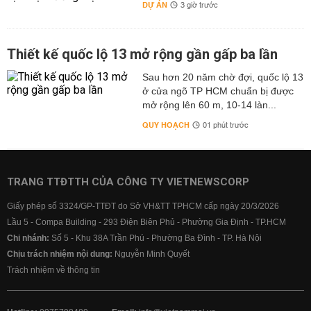
DỰ ÁN
3 giờ trước
Thiết kế quốc lộ 13 mở rộng gần gấp ba lần
Sau hơn 20 năm chờ đợi, quốc lộ 13
ở cửa ngõ TP HCM chuẩn bị được
mở rộng lên 60 m, 10-14 làn...
QUY HOẠCH
01 phút trước
TRANG TTĐTTH CỦA CÔNG TY VIETNEWSCORP
Giấy phép số 3324/GP-TTĐT do Sở VH&TT TPHCM cấp ngày 20/3/2026
Lầu 5 - Compa Building - 293 Điện Biên Phủ - Phường Gia Định - TP.HCM
Chi nhánh:
Số 5 - Khu 38A Trần Phú - Phường Ba Đình - TP. Hà Nội
Chịu trách nhiệm nội dung:
Nguyễn Minh Quyết
Trách nhiệm về thông tin