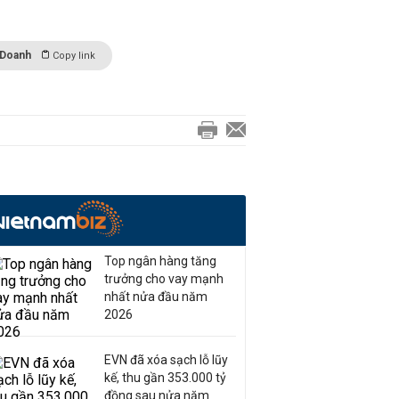
 Doanh
Copy link
Top ngân hàng tăng
trưởng cho vay mạnh
nhất nửa đầu năm
2026
EVN đã xóa sạch lỗ lũy
kế, thu gần 353.000 tỷ
đồng sau nửa năm