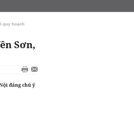
ồ quy hoạch
ên Sơn,
Nội đáng chú ý