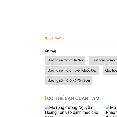
QUY HOẠCH
TAG:
Đường sẽ mở ở Hà Nội
Quy hoạch giao 
Đường sẽ mở ở huyện Quốc Oai
Quy ho
Đường sẽ mở ở xã Yên Sơn
CÓ THỂ BẠN QUAN TÂM