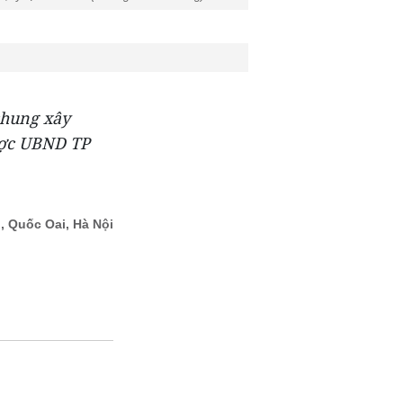
chung xây
được UBND TP