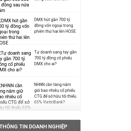
DMX hút gần 700 tỷ
đồng vốn ngoại trong
phiên thứ hai lên HOSE
Tự doanh sang tay gần
700 tỷ đồng cổ phiếu
DMX cho ai?
NHNN cần tăng nắm
giữ bao nhiêu cổ phiếu
CTG để sở hữu tối thiểu
65% VietinBank?
VNPT nắm giữ hơn
62.000 tỷ đồng tiền
THÔNG TIN DOANH NGHIỆP
mặt, ngang ngửa MWG