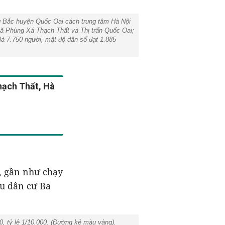
g Bắc huyện Quốc Oai cách trung tâm Hà Nội
xã Phùng Xá Thạch Thất và Thị trấn Quốc Oai;
à 7.750 người, mật độ dân số đạt 1.885
hạch Thất, Hà
, gần như chạy
hu dân cư Ba
ỷ lệ 1/10.000. (Đường kẻ màu vàng).