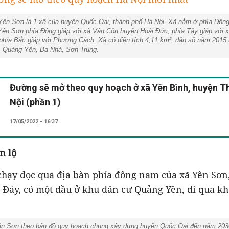
 Yên Sơn là 1 xã của huyện Quốc Oai, thành phố Hà Nội. Xã nằm ở phía Đôn
 Yên Sơn phía Đông giáp với xã Vân Côn huyện Hoài Đức; phía Tây giáp với 
hía Bắc giáp với Phượng Cách. Xã có diện tích 4,11 km², dân số năm 2015 l
n: Quảng Yên, Ba Nhà, Sơn Trung.
Đường sẽ mở theo quy hoạch ở xã Yên Bình, huyện T
Nội (phần 1)
17/05/2022 - 16:37
n lộ
hạy dọc qua địa bàn phía đông nam của xã Yên Sơn
 Đáy, có một đầu ở khu dân cư Quảng Yên, đi qua k
heo bản đồ quy hoạch chung xây dựng huyện Quốc Oai đến năm 2030, t