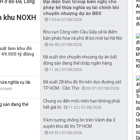
Đại diện Sun Group kiến nghị cho
phép kế thừa nghĩa vụ tài chính khi
chuyển nhượng dự án BĐS
àm khu NOXH
14:54 | 07/08/2026
Khu vực Công viên Cầu Giấy sẽ là điểm
bắn pháo hoa và phố đi bộ mới tại Hà Nội
06:45 | 07/08/2026
uất làm khu đô
 49.000 tỷ đồng
Đề xuất cho chuyển nhượng dự án bất
động sản đang thế chấp ngân hàng
11:26 | 07/08/2026
Đề xuất 28 khu đô thị nén dọc đường sắt
hừa nghĩa vụ tài
TP HCM - Cần Thơ
09:37 | 07/08/2026
iờ trước
Chung cư đến mốc niên hạn không phải
g sản đang thế
hết giá trị
11:22 | 07/08/2026
9 km tường chống ồn trên Vành đai 3
xuyên khu đô thị TP HCM
09:55 | 07/08/2026