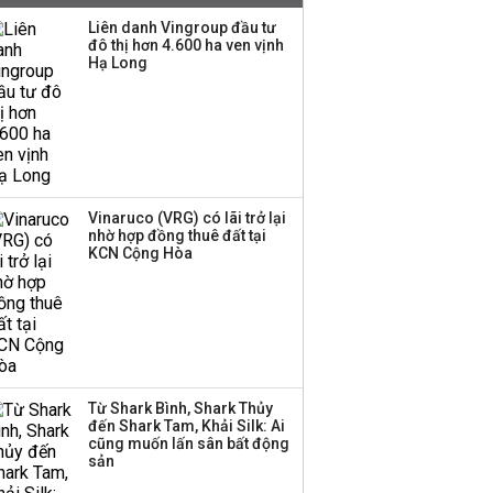
Liên danh Vingroup đầu tư
đô thị hơn 4.600 ha ven vịnh
Hạ Long
Chuyên gia Phạm Xuân
Hoè chỉ ra 6 nguyên
nhân khiến dòng vốn
trong nền kinh tế còn
'tắc nghẽn'
Đề xuất miễn 30% thuế
Vinaruco (VRG) có lãi trở lại
thu nhập cho hộ kinh
nhờ hợp đồng thuê đất tại
KCN Cộng Hòa
doanh, doanh nghiệp
có doanh thu dưới 10 tỷ
đồng
BIDV sắp phát hành
gần 500 triệu cổ phiếu,
tăng vốn lên gần
Từ Shark Bình, Shark Thủy
77.800 tỷ
đến Shark Tam, Khải Silk: Ai
cũng muốn lấn sân bất động
sản