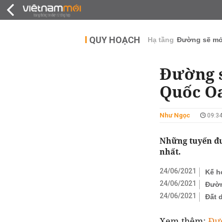
QUY HOẠCH
THỊ TRƯỜNG
DỰ Á
QUY HOẠCH
Hạ tầng
Đường sẽ m
Đường s
Quốc Oa
Như Ngọc
09:34
Những tuyến đư
nhất.
24/06/2021
Kế h
24/06/2021
Đườn
24/06/2021
Đất 
Xem thêm:
Đư