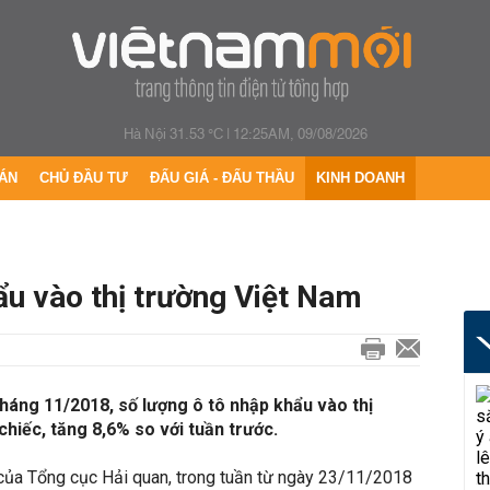
Hà Nội 31.53 °C
|
12:25AM, 09/08/2026
ÁN
CHỦ ĐẦU TƯ
ĐẤU GIÁ - ĐẤU THẦU
KINH DOANH
ẩu vào thị trường Việt Nam
háng 11/2018, số lượng ô tô nhập khẩu vào thị
hiếc, tăng 8,6% so với tuần trước.
của Tổng cục Hải quan, trong tuần từ ngày 23/11/2018