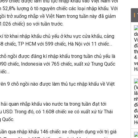
.969 chiếc được làm thủ tục nhập khẩu vào Việt Nam với
ếm 52,8% lượng ô tô nguyên chiếc các loại nhập khẩu. Với
 ngồi trở xuống nhập về Việt Nam trong tuần này đã giảm
6 chiếc) so với tuần trước.
í tờ khai nhập khẩu chủ yếu ở khu vực cửa khẩu, cảng
8 chiếc, TP HCM với 599 chiếc, Hà Nội với 11 chiếc…
chỗ ngồi được đăng kí nhập khẩu trong tuần chủ yếu là
.090 chiếc, Indonesia với 765 chiếc, xuất xứ Trung Quốc
iếc…
trên 9 chỗ ngồi nào được làm thủ tục nhập khẩu về Việt
c hải quan nhập khẩu vào nước ta trong tuần đạt tới
iệu USD. Trong đó, có 1.608 chiếc xe có xuất xứ từ Thái
g Quốc.
ần qua nhập khẩu 146 chiếc xe chuyên dụng với trị giá