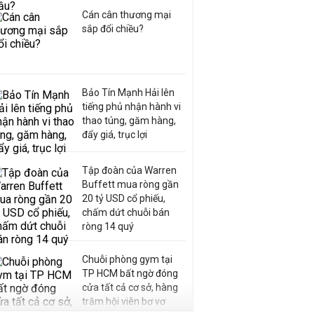
Cán cân thương mại
sắp đổi chiều?
Bảo Tín Mạnh Hải lên
tiếng phủ nhận hành vi
thao túng, găm hàng,
đẩy giá, trục lợi
Tập đoàn của Warren
Buffett mua ròng gần
20 tỷ USD cổ phiếu,
chấm dứt chuỗi bán
ròng 14 quý
Chuỗi phòng gym tại
TP HCM bất ngờ đóng
cửa tất cả cơ sở, hàng
trăm hội viên bơ vơ