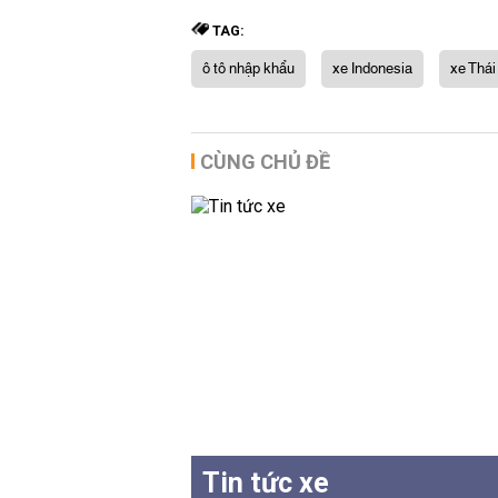
TAG:
ô tô nhập khẩu
xe Indonesia
xe Thái
CÙNG CHỦ ĐỀ
Tin tức xe