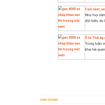
Cuối năm, xe 
Như mọi năm,
đột biến, dù 
Ô tô Thái áp
Trong tuần v
khai hải quan 
KINH DOANH