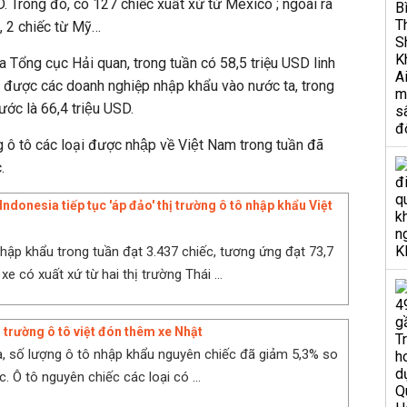
 Trong đó, có 127 chiếc xuất xứ từ Mexico ; ngoài ra
, 2 chiếc từ Mỹ…
 Tổng cục Hải quan, trong tuần có 58,5 triệu USD linh
ại được các doanh nghiệp nhập khẩu vào nước ta, trong
ước là 66,4 triệu USD.
g ô tô các loại được nhập về Việt Nam trong tuần đã
.
Indonesia tiếp tục 'áp đảo' thị trường ô tô nhập khẩu Việt
hập khẩu trong tuần đạt 3.437 chiếc, tương ứng đạt 73,7
 xe có xuất xứ từ hai thị trường Thái ...
ị trường ô tô việt đón thêm xe Nhật
, số lượng ô tô nhập khẩu nguyên chiếc đã giảm 5,3% so
ớc. Ô tô nguyên chiếc các loại có ...