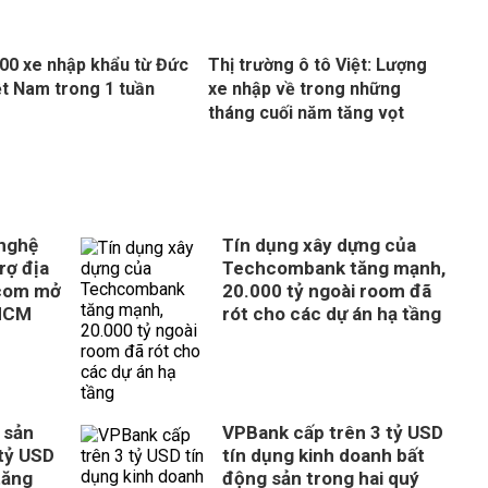
00 xe nhập khẩu từ Đức
Thị trường ô tô Việt: Lượng
ệt Nam trong 1 tuần
xe nhập về trong những
tháng cuối năm tăng vọt
 nghệ
Tín dụng xây dựng của
rợ địa
Techcombank tăng mạnh,
com mở
20.000 tỷ ngoài room đã
 HCM
rót cho các dự án hạ tầng
 sản
VPBank cấp trên 3 tỷ USD
tỷ USD
tín dụng kinh doanh bất
tăng
động sản trong hai quý