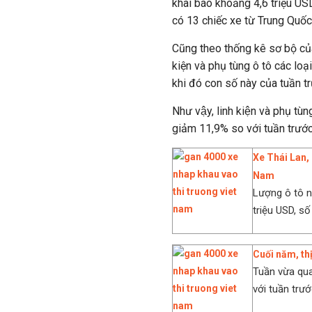
khai báo khoảng 4,6 triệu USD.
có 13 chiếc xe từ Trung Quốc
Cũng theo thống kê sơ bộ của
kiện và phụ tùng ô tô các lo
khi đó con số này của tuần tr
Như vậy, linh kiện và phụ tùn
giảm 11,9% so với tuần trước
Xe Thái Lan, 
Nam
Lượng ô tô n
triệu USD, số
Cuối năm, th
Tuần vừa qua
với tuần trư