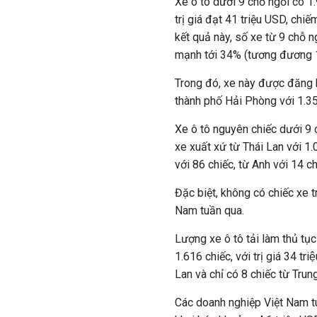
Xe ô tô dưới 9 chỗ ngồi có 1
trị giá đạt 41 triệu USD, chi
kết quả này, số xe từ 9 chỗ
mạnh tới 34% (tương đương 1.02
Trong đó, xe này được đăng k
thành phố Hải Phòng với 1.35
Xe ô tô nguyên chiếc dưới 9 
xe xuất xứ từ Thái Lan với 1
với 86 chiếc, từ Anh với 14 ch
Đặc biệt, không có chiếc xe 
Nam tuần qua.
Lượng xe ô tô tải làm thủ tụ
1.616 chiếc, với trị giá 34 tr
Lan và chỉ có 8 chiếc từ Trun
Các doanh nghiệp Việt Nam tu