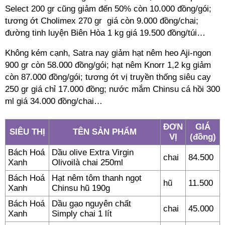
Select 200 gr cũng giảm đến 50% còn 10.000 đồng/gói;
tương ớt Cholimex 270 gr giá còn 9.000 đồng/chai;
đường tinh luyện Biên Hòa 1 kg giá 19.500 đồng/túi…
Không kém cạnh, Satra nay giảm hạt nêm heo Aji-ngon
900 gr còn 58.000 đồng/gói; hạt nêm Knorr 1,2 kg giảm
còn 87.000 đồng/gói; tương ớt vị truyền thống siêu cay
250 gr giá chỉ 17.000 đồng; nước mắm Chinsu cá hồi 300
ml giá 34.000 đồng/chai…
ĐƠN
GIÁ
SIÊU THỊ
TÊN SẢN PHẨM
VỊ
(đồng)
Bách Hoá
Dầu olive Extra Virgin
chai
84.500
Xanh
Olivoilà chai 250ml
Bách Hoá
Hạt nêm tôm thanh ngọt
hũ
11.500
Xanh
Chinsu hũ 190g
Bách Hoá
Dầu gạo nguyên chất
chai
45.000
Xanh
Simply chai 1 lít