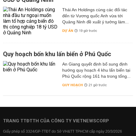
Thái An Holdings cùng các đối tác
đến từ Vương quốc Anh vừa tới
Quảng Ninh đề xuất ý tưởng làm...
DỰ ÁN
19 giờ trước
Quy hoạch bốn khu lấn biển ở Phú Quốc
An Giang quyết định bổ sung định
hướng quy hoạch 4 khu lấn biển tại
Phú Quốc rộng 161 ha trong tổng...
QUY HOẠCH
21 giờ trước
TRANG TTĐTTH CỦA CÔNG TY VIETNEWSCORP
Giấy phép số 3324/GP-TTĐT do Sở VH&TT TPHCM cấp ngày 20/3/2026