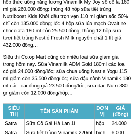
hộp thức uống năng lượng Vinamilk My Joy sô cô la 180
ml giá 260.000 đồng; thùng 48 hộp sữa tiệt trùng
Nutriboost Kids Khởi đầu trọn vẹn 110 ml giảm sốc 50%
chỉ còn 135.000 đồng; lốc 4 hộp sữa lúa mạch Ovaltine
chocolata 180 ml còn 25.500 đồng; thùng 12 hộp sữa
tươi tiệt trùng Nestlé Fresh Milk nguyên chất 1 lít giá
432.000 đồng…
Siêu thị Co.op Mart cũng có nhiều loại sữa giảm giá
trong hôm nay. Sữa Vinamilk ADM Gold 180ml các loại
có giá 24.000 đồng/lốc; sữa chua uống Nestle Yogu 115
ml giảm còn 35.500 đồng/lốc; sữa đậu nành Vinamilk 180
ml các loại đồng giá 23.500 đồng/lốc; sữa đặc Nutri 380
gr giảm còn 12.000 đồng/hộp…
SIÊU
ĐƠN
GIÁ
TÊN SẢN PHẨM
THỊ
VỊ
(đồng)
Satra
Sữa Cô Gái Hà Lan 1l
hộp
24.000
Satra
Sữa tiệt trùng Vinamilk 220ml
bịch
6.000