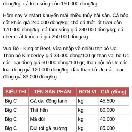
đồng/kg; cá kèo sống còn 150.000 đồng/kg…
Hôm nay VinMart khuyến mãi nhiều thủy hải sản. Cá bóp
cắt khúc giá 240.000 đồng/kg; chả cá thát lát tươi còn
170.000 đồng/kg; cá tầm sống giá 280.000 đồng/kg; cá
chẽm cắt khúc có giá 250.000 đồng/kg…
Vua Bò - King of Beef, vừa nhập về nhiều thịt bò Úc.
Thăn bò Kimberley giá 33.000 đồng/100 gr thăn vai bò Úc
các loại đồng giá 50.000 đồng/100 gr; thăn nội bò Úc các
loại đồng giá 120.000 đồng/kg; đầu thăn bò Úc các loại
đồng giá 83.000 đồng/kg
SIÊU THỊ
TÊN SẢN PHẨM
ĐƠN VỊ
GIÁ (đồng)
Big C
Gà dai đông lạnh
kg
45.500
Big C
Thịt hến
kg
80.000
Big C
Má đùi
kg
40.000
Big C
Đùi tỏi gà nướng
kg
85.000