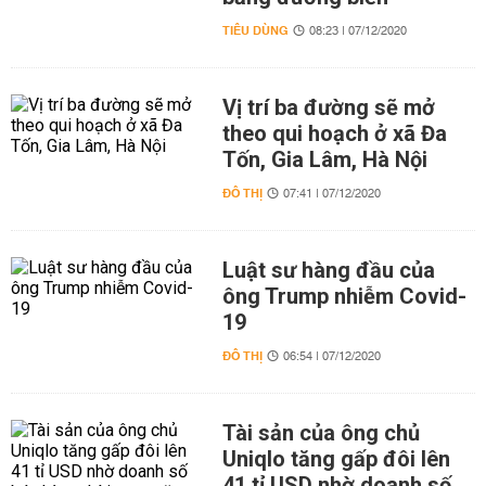
TIÊU DÙNG
08:23 | 07/12/2020
Vị trí ba đường sẽ mở
theo qui hoạch ở xã Đa
Tốn, Gia Lâm, Hà Nội
ĐÔ THỊ
07:41 | 07/12/2020
Luật sư hàng đầu của
ông Trump nhiễm Covid-
19
ĐÔ THỊ
06:54 | 07/12/2020
Tài sản của ông chủ
Uniqlo tăng gấp đôi lên
41 tỉ USD nhờ doanh số