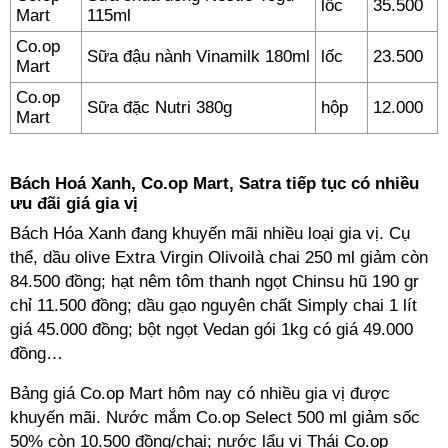
lốc
35.500
Mart
115ml
Co.op
Sữa đậu nành Vinamilk 180ml
lốc
23.500
Mart
Co.op
Sữa đặc Nutri 380g
hộp
12.000
Mart
Bách Hoá Xanh, Co.op Mart, Satra tiếp tục có nhiều
ưu đãi giá gia vị
Bách Hóa Xanh đang khuyến mãi nhiều loại gia vị. Cụ
thể, dầu olive Extra Virgin Olivoilà chai 250 ml giảm còn
84.500 đồng; hạt nêm tôm thanh ngọt Chinsu hũ 190 gr
chỉ 11.500 đồng; dầu gạo nguyên chất Simply chai 1 lít
giá 45.000 đồng; bột ngọt Vedan gói 1kg có giá 49.000
đồng…
Bảng giá Co.op Mart hôm nay có nhiều gia vị được
khuyến mãi. Nước mắm Co.op Select 500 ml giảm sốc
50% còn 10.500 đồng/chai; nước lẩu vị Thái Co.op