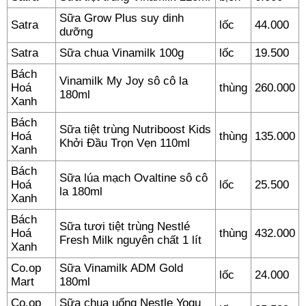
Sữa Grow Plus suy dinh
Satra
lốc
44.000
dưỡng
Satra
Sữa chua Vinamilk 100g
lốc
19.500
Bách
Vinamilk My Joy sô cô la
Hoá
thùng
260.000
180ml
Xanh
Bách
Sữa tiệt trùng Nutriboost Kids
Hoá
thùng
135.000
Khởi Đầu Trọn Vẹn 110ml
Xanh
Bách
Sữa lúa mạch Ovaltine sô cô
Hoá
lốc
25.500
la 180ml
Xanh
Bách
Sữa tươi tiệt trùng Nestlé
Hoá
thùng
432.000
Fresh Milk nguyên chất 1 lít
Xanh
Co.op
Sữa Vinamilk ADM Gold
lốc
24.000
Mart
180ml
Co.op
Sữa chua uống Nestle Yogu