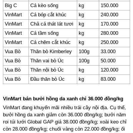
Big C
Cá kèo sống
kg
150.000
VinMart
Cá bóp cắt khúc
kg
240.000
VinMart
Chả cá thát lát tươi
kg
170.000
VinMart
Cá tầm sống
kg
280.000
VinMart
Cá chẽm cắt khúc
kg
250.000
Vua Bò
Thăn bò Kimberley
100g
33.000
Vua Bò
Thăn vai bò Úc
100g
50.000
Vua Bò
Thăn nội bò Úc
kg
120.000
Vua Bò
Đầu thăn bò Úc
kg
83.000
VinMart bán bưởi hồng da xanh chỉ 36.000 đồng/kg
VinMart đang khuyến mãi nhiều trái cây nội địa. Cụ thể,
bưởi hồng da xanh giảm còn 36.000 đồng/kg; bưởi năm
roi túi lưới Global GAP giá 38.000 đồng/kg; xoài keo chỉ
còn 28.000 đồng/kg; chuối vàng còn 22.000 đồng/kg; ổi