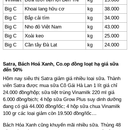
Big C
Khoai lang hữu cơ
kg
38.000
Big C
Bắp cải tím
kg
34.000
Big C
Nho đỏ Việt Nam
kg
43.000
Big C
Xoài keo
kg
25.000
Big C
Cần tây Đà Lạt
kg
24.000
Satra, Bách Hoá Xanh, Co.op đồng loạt hạ giá sữa
đến 50%
Hôm nay siêu thị Satra giảm giá nhiều loại sữa. Thành
viên Satra được mua sữa Cô Gái Hà Lan 1 lít giá chỉ
24.000 đồng/hộp; sữa tiệt trùng Vinamilk 220 ml giá
6.000 đồng/bịch; 4 hộp sữa Grow Plus suy dinh dưỡng
đang có giá 44.000 đồng/lốc; 4 hộp sữa chua Vinamilk
100 gr các loại giảm còn 19.500 đồng/lốc…
Bách Hóa Xanh cũng khuyến mãi nhiều sữa. Thùng 48