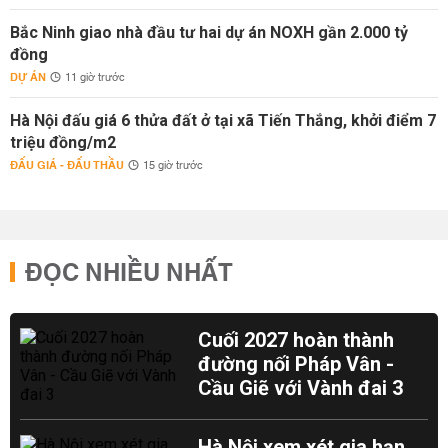
Bắc Ninh giao nhà đầu tư hai dự án NOXH gần 2.000 tỷ
đồng
DỰ ÁN
11 giờ trước
Hà Nội đấu giá 6 thửa đất ở tại xã Tiến Thắng, khởi điểm 7
triệu đồng/m2
ĐẤU GIÁ - ĐẤU THẦU
15 giờ trước
ĐỌC NHIỀU NHẤT
Cuối 2027 hoàn thành
đường nối Pháp Vân -
Cầu Giẽ với Vành đai 3
Hà Nội xem xét gia hạn