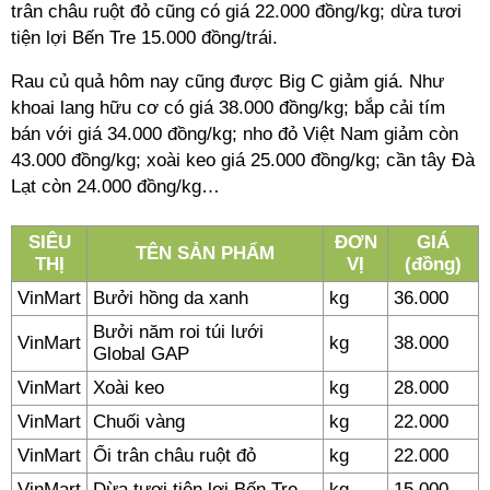
trân châu ruột đỏ cũng có giá 22.000 đồng/kg; dừa tươi
tiện lợi Bến Tre 15.000 đồng/trái.
Rau củ quả hôm nay cũng được Big C giảm giá. Như
khoai lang hữu cơ có giá 38.000 đồng/kg; bắp cải tím
bán với giá 34.000 đồng/kg; nho đỏ Việt Nam giảm còn
43.000 đồng/kg; xoài keo giá 25.000 đồng/kg; cần tây Đà
Lạt còn 24.000 đồng/kg…
SIÊU
ĐƠN
GIÁ
TÊN SẢN PHẨM
THỊ
VỊ
(đồng)
VinMart
Bưởi hồng da xanh
kg
36.000
Bưởi năm roi túi lưới
VinMart
kg
38.000
Global GAP
VinMart
Xoài keo
kg
28.000
VinMart
Chuối vàng
kg
22.000
VinMart
Ổi trân châu ruột đỏ
kg
22.000
VinMart
Dừa tươi tiện lợi Bến Tre
kg
15.000