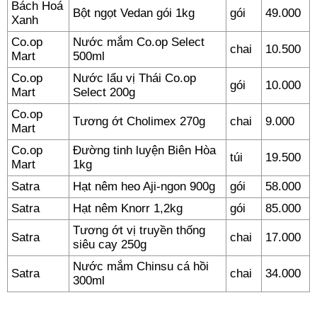
Bách Hoá
Bột ngọt Vedan gói 1kg
gói
49.000
Xanh
Co.op
Nước mắm Co.op Select
chai
10.500
Mart
500ml
Co.op
Nước lẩu vị Thái Co.op
gói
10.000
Mart
Select 200g
Co.op
Tương ớt Cholimex 270g
chai
9.000
Mart
Co.op
Đường tinh luyện Biên Hòa
túi
19.500
Mart
1kg
Satra
Hạt nêm heo Aji-ngon 900g
gói
58.000
Satra
Hạt nêm Knorr 1,2kg
gói
85.000
Tương ớt vị truyền thống
Satra
chai
17.000
siêu cay 250g
Nước mắm Chinsu cá hồi
Satra
chai
34.000
300ml