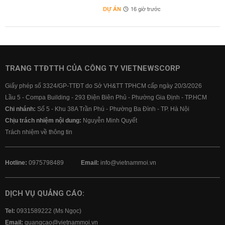
DỰ ÁN
16 giờ trước
TRANG TTĐTTH CỦA CÔNG TY VIETNEWSCORP
Giấy phép số 3324/GP-TTĐT do Sở VH&TT TPHCM cấp ngày 20/3/2026
Lầu 5 - Compa Building - 293 Điện Biên Phủ - Phường Gia Định - TP.HCM
Chi nhánh:
Số 5 - Khu 38A Trần Phú - Phường Ba Đình - TP. Hà Nội
Chịu trách nhiệm nội dung:
Nguyễn Minh Quyết
Trách nhiệm về thông tin
Hotline:
0975798489
Email:
info@vietnammoi.vn
DỊCH VỤ QUẢNG CÁO:
Tel:
0931589222 (Ms Ngọc)
Email:
quangcao@vietnammoi.vn