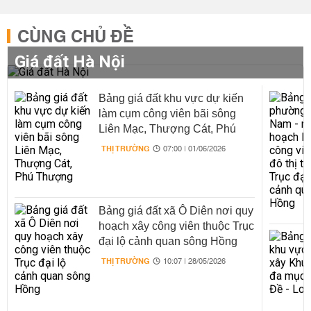
CÙNG CHỦ ĐỀ
Giá đất Hà Nội
Bảng giá đất khu vực dự kiến
làm cụm công viên bãi sông
Liên Mạc, Thượng Cát, Phú
Thượng
THỊ TRƯỜNG
07:00 | 01/06/2026
Bảng giá đất xã Ô Diên nơi quy
hoạch xây công viên thuộc Trục
đại lộ cảnh quan sông Hồng
THỊ TRƯỜNG
10:07 | 28/05/2026