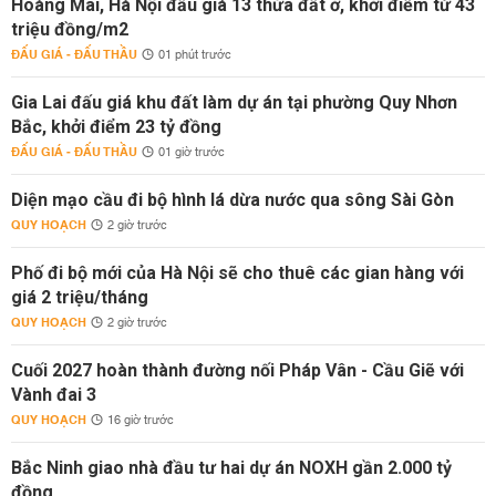
Hoàng Mai, Hà Nội đấu giá 13 thửa đất ở, khởi điểm từ 43
triệu đồng/m2
ĐẤU GIÁ - ĐẤU THẦU
01 phút trước
Gia Lai đấu giá khu đất làm dự án tại phường Quy Nhơn
Bắc, khởi điểm 23 tỷ đồng
ĐẤU GIÁ - ĐẤU THẦU
01 giờ trước
Diện mạo cầu đi bộ hình lá dừa nước qua sông Sài Gòn
QUY HOẠCH
2 giờ trước
Phố đi bộ mới của Hà Nội sẽ cho thuê các gian hàng với
giá 2 triệu/tháng
QUY HOẠCH
2 giờ trước
Cuối 2027 hoàn thành đường nối Pháp Vân - Cầu Giẽ với
Vành đai 3
QUY HOẠCH
16 giờ trước
Bắc Ninh giao nhà đầu tư hai dự án NOXH gần 2.000 tỷ
đồng