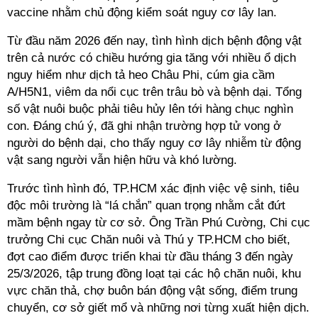
vaccine nhằm chủ động kiểm soát nguy cơ lây lan.
Từ đầu năm 2026 đến nay, tình hình dịch bệnh động vật
trên cả nước có chiều hướng gia tăng với nhiều ổ dịch
nguy hiểm như dịch tả heo Châu Phi, cúm gia cầm
A/H5N1, viêm da nổi cục trên trâu bò và bệnh dại. Tổng
số vật nuôi buộc phải tiêu hủy lên tới hàng chục nghìn
con. Đáng chú ý, đã ghi nhận trường hợp tử vong ở
người do bệnh dại, cho thấy nguy cơ lây nhiễm từ động
vật sang người vẫn hiện hữu và khó lường.
Trước tình hình đó, TP.HCM xác định việc vệ sinh, tiêu
độc môi trường là “lá chắn” quan trọng nhằm cắt đứt
mầm bệnh ngay từ cơ sở. Ông Trần Phú Cường, Chi cục
trưởng Chi cục Chăn nuôi và Thú y TP.HCM cho biết,
đợt cao điểm được triển khai từ đầu tháng 3 đến ngày
25/3/2026, tập trung đồng loạt tại các hộ chăn nuôi, khu
vực chăn thả, chợ buôn bán động vật sống, điểm trung
chuyển, cơ sở giết mổ và những nơi từng xuất hiện dịch.