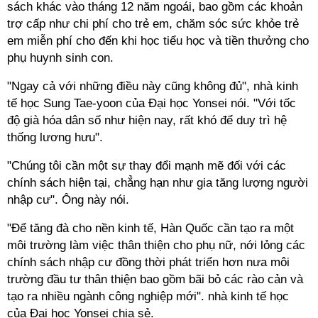
sách khác vào tháng 12 năm ngoái, bao gồm các khoản
trợ cấp như chi phí cho trẻ em, chăm sóc sức khỏe trẻ
em miễn phí cho đến khi học tiểu học và tiền thưởng cho
phụ huynh sinh con.
"Ngay cả với những điều này cũng không đủ", nhà kinh
tế học Sung Tae-yoon của Đại học Yonsei nói. "Với tốc
độ già hóa dân số như hiện nay, rất khó để duy trì hệ
thống lương hưu".
"Chúng tôi cần một sự thay đổi mạnh mẽ đối với các
chính sách hiện tại, chẳng hạn như gia tăng lượng người
nhập cư". Ông này nói.
"Để tăng đà cho nền kinh tế, Hàn Quốc cần tạo ra một
môi trường làm việc thân thiện cho phụ nữ, nới lỏng các
chính sách nhập cư đồng thời phát triển hơn nưa môi
trường đầu tư thân thiện bao gồm bãi bỏ các rào cản và
tạo ra nhiều ngành công nghiệp mới". nhà kinh tế học
của Đại học Yonsei chia sẻ.