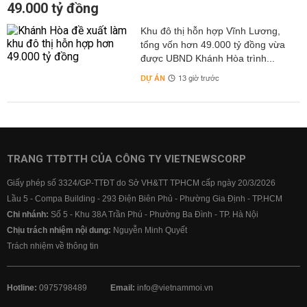
49.000 tỷ đồng
Khu đô thị hỗn hợp Vĩnh Lương,
tổng vốn hơn 49.000 tỷ đồng vừa
được UBND Khánh Hòa trình...
DỰ ÁN
13 giờ trước
TRANG TTĐTTH CỦA CÔNG TY VIETNEWSCORP
Giấy phép số 3324/GP-TTĐT do Sở VH&TT TPHCM cấp ngày 20/3/2026
Lầu 5 - Compa Building - 293 Điện Biên Phủ - Phường Gia Định - TP.HCM
Chi nhánh:
Số 5 - Khu 38A Trần Phú - Phường Ba Đình - TP. Hà Nội
Chịu trách nhiệm nội dung:
Nguyễn Minh Quyết
Trách nhiệm về thông tin
Hotline:
0975798489
Email:
info@vietnammoi.vn