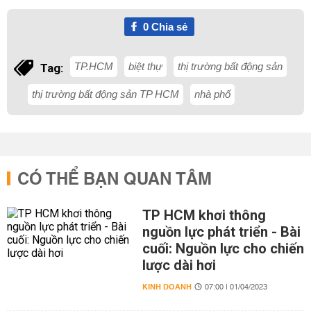
0
Chia sẻ
TP.HCM
biệt thự
thị trường bất động sản
Tag:
thị trường bất động sản TP HCM
nhà phố
CÓ THỂ BẠN QUAN TÂM
TP HCM khơi thông
nguồn lực phát triển - Bài
cuối: Nguồn lực cho chiến
lược dài hơi
KINH DOANH
07:00 | 01/04/2023