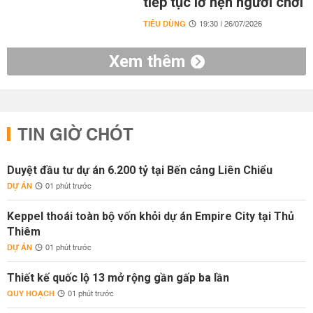
tiếp tục lỡ hẹn người chơi
TIÊU DÙNG
19:30 | 26/07/2026
Xem thêm
TIN GIỜ CHÓT
Duyệt đầu tư dự án 6.200 tỷ tại Bến cảng Liên Chiểu
DỰ ÁN
01 phút trước
Keppel thoái toàn bộ vốn khỏi dự án Empire City tại Thủ
Thiêm
DỰ ÁN
01 phút trước
Thiết kế quốc lộ 13 mở rộng gần gấp ba lần
QUY HOẠCH
01 phút trước