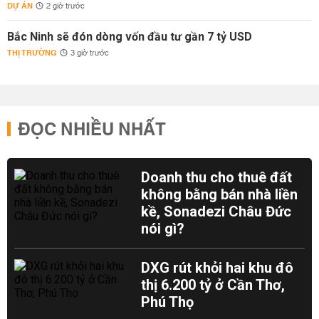
DỰ ÁN
2 giờ trước
Bắc Ninh sẽ đón dòng vốn đầu tư gần 7 tỷ USD
THỊ TRƯỜNG
3 giờ trước
ĐỌC NHIỀU NHẤT
Doanh thu cho thuê đất
không bằng bán nhà liền
kề, Sonadezi Châu Đức
nói gì?
DXG rút khỏi hai khu đô
thị 6.200 tỷ ở Cần Thơ,
Phú Thọ