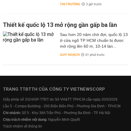
THỊ TRƯỜNG
3 giờ trước
Thiết kế quốc lộ 13 mở rộng gần gấp ba lần
Sau hơn 20 năm chờ đợi, quốc lộ 13
ở cửa ngõ TP HCM chuẩn bị được
mở rộng lên 60 m, 10-14 làn...
QUY HOẠCH
01 phút trước
TRANG TTĐTTH CỦA CÔNG TY VIETNEWSCORP
Giấy phép số 3324/GP-TTĐT do Sở VH&TT TPHCM cấp ngày 20/3/2026
Lầu 5 - Compa Building - 293 Điện Biên Phủ - Phường Gia Định - TP.HCM
Chi nhánh:
Số 5 - Khu 38A Trần Phú - Phường Ba Đình - TP. Hà Nội
Chịu trách nhiệm nội dung:
Nguyễn Minh Quyết
Trách nhiệm về thông tin