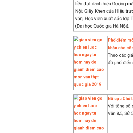
liền đạt danh hiệu Gương mặt
Nội; Giấy Khen của HIệu trư
văn; Học viên xuất sắc lớp 
(Đại học Quốc gia Hà Nội).
Phổ điểm mô
khăn cho côn
Theo các giá
đồ phổ điểm 
Nữ cựu Chủ t
Với tổng số 
Văn 8,5, Sử 5,