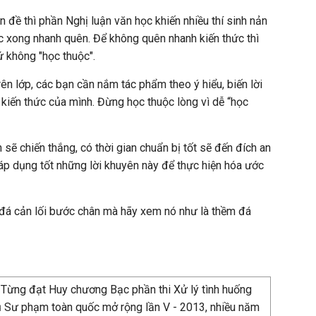
n đề thì phần Nghị luận văn học khiến nhiều thí sinh nản
ọc xong nhanh quên. Để không quên nhanh kiến thức thì
hứ không "học thuộc".
trên lớp, các bạn cần nắm tác phẩm theo ý hiểu, biến lời
 kiến thức của mình. Đừng học thuộc lòng vì dễ “học
sẽ chiến thắng, có thời gian chuẩn bị tốt sẽ đến đích an
áp dụng tốt những lời khuyên này để thực hiện hóa ước
 đá cản lối bước chân mà hãy xem nó như là thềm đá
 Từng đạt Huy chương Bạc phần thi Xử lý tình huống
ụ Sư phạm toàn quốc mở rộng lần V - 2013, nhiều năm