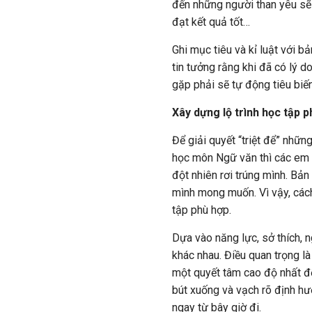
đến những người than yêu sẽ 
đạt kết quả tốt…
Ghi mục tiêu và kỉ luật với b
tin tưởng rằng khi đã có lý 
gặp phải sẽ tự động tiêu biế
Xây dựng lộ trình học tập 
Để giải quyết “triệt để” những
học môn Ngữ văn thì các em c
đột nhiên rơi trúng mình. Bản
mình mong muốn. Vì vậy, cách 
tập phù hợp.
Dựa vào năng lực, sở thích, 
khác nhau. Điều quan trọng là
một quyết tâm cao độ nhất để
bút xuống và vạch rõ định h
ngay từ bây giờ đi.