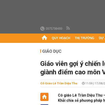
0975798489
QUY HOẠCH
THỊ TRƯỜNG
DỰ 
GIÁO DỤC
Giáo viên gợi ý chiến
giành điểm cao môn 
Cô Giáo Lê Trần Diệu Thu
11:59 | 17/08/
Cô giáo Lê Trần Diệu Thu 
Khải chia sẻ phương pháp h