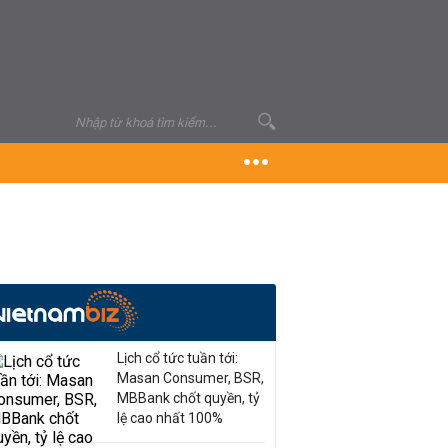
Lịch cổ tức tuần tới:
Masan Consumer, BSR,
MBBank chốt quyền, tỷ
lệ cao nhất 100%