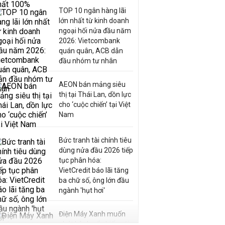
TOP 10 ngân hàng lãi
lớn nhất từ kinh doanh
ngoại hối nửa đầu năm
2026: Vietcombank
quán quân, ACB dẫn
đầu nhóm tư nhân
AEON bán mảng siêu
thị tại Thái Lan, dồn lực
cho ‘cuộc chiến’ tại Việt
Nam
Bức tranh tài chính tiêu
dùng nửa đầu 2026 tiếp
tục phân hóa:
VietCredit báo lãi tăng
ba chữ số, ông lớn đầu
ngành 'hụt hơi'
Điện Máy Xanh muốn
phát hành cổ phiếu với