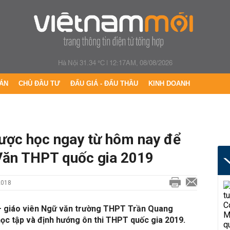
Hà Nội 31.34 °C
|
12:17AM, 08/08/2026
ÁN
CHỦ ĐẦU TƯ
ĐẤU GIÁ - ĐẤU THẦU
KINH DOANH
 lược học ngay từ hôm nay để
Văn THPT quốc gia 2019
2018
– giáo viên Ngữ văn trường THPT Trần Quang
ọc tập và định hướng ôn thi THPT quốc gia 2019.