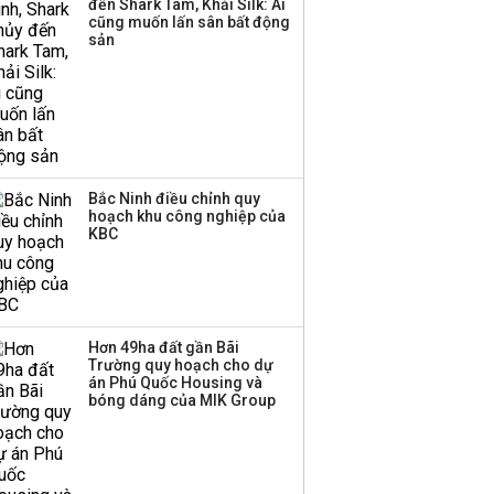
đến Shark Tam, Khải Silk: Ai
Huấn Hoa Hồng bỗng
cũng muốn lấn sân bất động
dưng ‘biến mất’, một
sản
công ty khác đã giải thể
Bắc Ninh điều chỉnh quy
hoạch khu công nghiệp của
KBC
Hơn 49ha đất gần Bãi
Trường quy hoạch cho dự
án Phú Quốc Housing và
bóng dáng của MIK Group