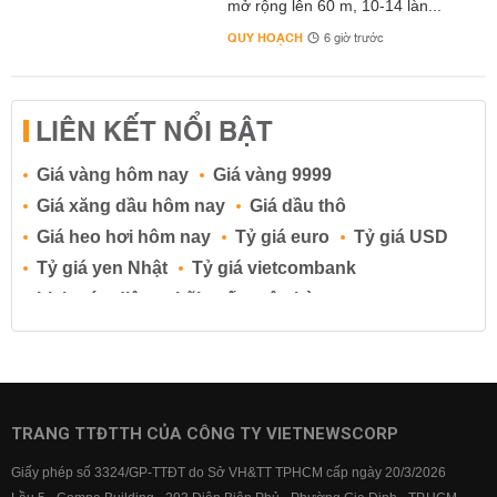
mở rộng lên 60 m, 10-14 làn...
QUY HOẠCH
6 giờ trước
LIÊN KẾT NỔI BẬT
Giá vàng hôm nay
Giá vàng 9999
Giá xăng dầu hôm nay
Giá dầu thô
Giá heo hơi hôm nay
Tỷ giá euro
Tỷ giá USD
Tỷ giá yen Nhật
Tỷ giá vietcombank
Lịch cúp điện
Lãi suất ngân hàng
Lãi suất tiết kiệm
Lãi suất tiền gửi
Lãi suất ngân hàng Agribank
Lãi suất ngân hàng Sacombank
Lãi suất ngân hàng BIDV
TRANG TTĐTTH CỦA CÔNG TY VIETNEWSCORP
Lãi suất ngân hàng Vietinbank
Giấy phép số 3324/GP-TTĐT do Sở VH&TT TPHCM cấp ngày 20/3/2026
Lãi suất ngân hàng Vietcombank