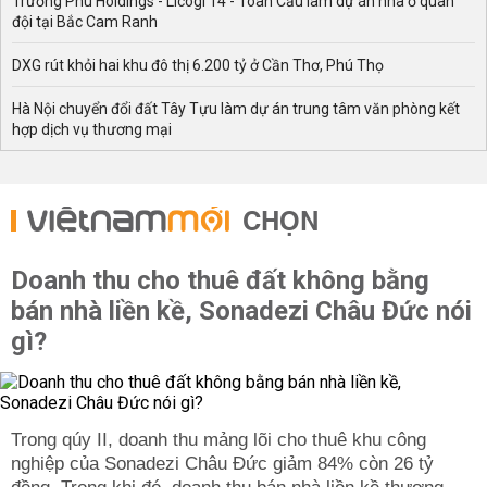
Trường Phú Holdings - Licogi 14 - Toàn Cầu làm dự án nhà ở quân
đội tại Bắc Cam Ranh
DXG rút khỏi hai khu đô thị 6.200 tỷ ở Cần Thơ, Phú Thọ
Hà Nội chuyển đổi đất Tây Tựu làm dự án trung tâm văn phòng kết
hợp dịch vụ thương mại
CHỌN
Doanh thu cho thuê đất không bằng
bán nhà liền kề, Sonadezi Châu Đức nói
gì?
Trong qúy II, doanh thu mảng lõi cho thuê khu công
nghiệp của Sonadezi Châu Đức giảm 84% còn 26 tỷ