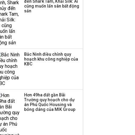
đến Shark Tam, Khải Silk: Ai
hơn 3.600 tỷ, lãi suất
cũng muốn lấn sân bất động
trả lên tới 10%/năm
sản
Bắc Ninh điều chỉnh quy
hoạch khu công nghiệp của
KBC
Hơn 49ha đất gần Bãi
Trường quy hoạch cho dự
án Phú Quốc Housing và
bóng dáng của MIK Group