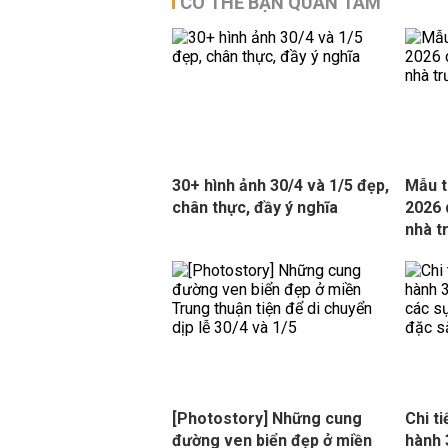
CÓ THỂ BẠN QUAN TÂM
30+ hình ảnh 30/4 và 1/5 đẹp,
Mẫu t
chân thực, đầy ý nghĩa
2026 
nhà t
[Photostory] Những cung
Chi ti
đường ven biển đẹp ở miền
hành 