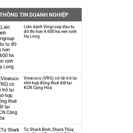
tiền hơn 570 triệu đồng
THÔNG TIN DOANH NGHIỆP
Kinh Bắc dự kiến cho
Liên danh Vingroup đầu tư
thuê tối thiểu 100 ha
đô thị hơn 4.600 ha ven vịnh
Hạ Long
đất công nghiệp trong
nửa cuối năm
Trung Quốc tung đòn
đáp trả, siết xuất khẩu
drone và trừng phạt
doanh nghiệp Mỹ
Vinaruco (VRG) có lãi trở lại
nhờ hợp đồng thuê đất tại
KCN Cộng Hòa
Keppel ký thỏa thuận
bán toàn bộ vốn tại
Empire City, dự kiến thu
về 270 triệu USD
Sacombank phát hành
Từ Shark Bình, Shark Thủy
ba đợt trái phiếu thu về