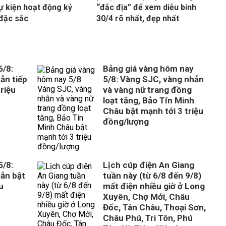
ự kiện hoạt động kỷ
“đắc địa” để xem diễu binh
đặc sắc
30/4 rõ nhất, đẹp nhất
6/8:
Bảng giá vàng hôm nay
ẫn tiếp
5/8: Vàng SJC, vàng nhẫn
riệu
và vàng nữ trang đồng
loạt tăng, Bảo Tín Minh
Châu bật mạnh tới 3 triệu
đồng/lượng
5/8:
Lịch cúp điện An Giang
ẫn bật
tuần này (từ 6/8 đến 9/8)
u
mất điện nhiều giờ ở Long
Xuyên, Chợ Mới, Châu
Đốc, Tân Châu, Thoại Sơn,
Châu Phú, Tri Tôn, Phú