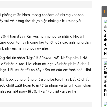
iải phóng miền Nam, mong anh/em có những khoảnh
ầy vui vẻ, đồng thời thực hiện những điều mình yêu
30/4 tràn đầy niềm vui, hạnh phúc và những khoảnh
đừng quên tôn vinh công lao to lớn của các anh hùng dân
í bình yên, hạnh phúc này nhé.
ng đài tin nhắn "Nghỉ lễ 30/4 vui vẻ". Nhấn phím 1 để
2 để nhận được 1 lời chúc tốt đẹp và nhấn phím 3 cho 1
 hẹn. Nếu muốn tất cả hãy bấm số của em/anh nhé. Hihi.
hất béo, cũng chẳng chứa cholesterol hay bất kỳ chất
ợc chiết xuất hoàn toàn từ tự nhiên và từ tình cảm chân
nh yêu một ngày lễ 30/4 và 1/5 thật vui vẻ nhé!