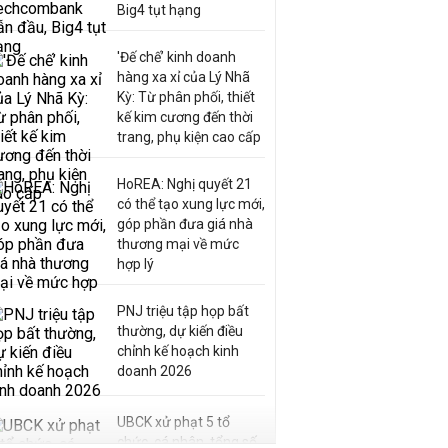
Big4 tụt hạng
'Đế chế’ kinh doanh
hàng xa xỉ của Lý Nhã
Kỳ: Từ phân phối, thiết
kế kim cương đến thời
trang, phụ kiện cao cấp
HoREA: Nghị quyết 21
có thể tạo xung lực mới,
góp phần đưa giá nhà
thương mại về mức
hợp lý
PNJ triệu tập họp bất
thường, dự kiến điều
chỉnh kế hoạch kinh
doanh 2026
UBCK xử phạt 5 tổ
chức, cá nhân, tổng số