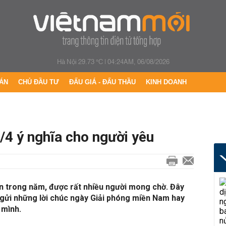
Hà Nội 29.73 °C
|
04:24AM, 06/08/2026
ÁN
CHỦ ĐẦU TƯ
ĐẤU GIÁ - ĐẤU THẦU
KINH DOANH
0/4 ý nghĩa cho người yêu
ớn trong năm, được rất nhiều người mong chờ. Đây
 gửi những lời chúc ngày Giải phóng miền Nam hay
 mình.