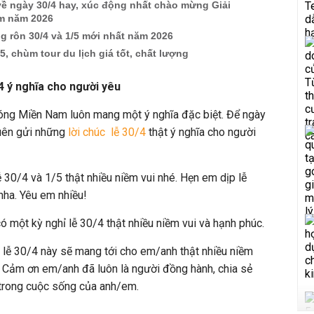
về ngày 30/4 hay, xúc động nhất chào mừng Giải
m năm 2026
 rôn 30/4 và 1/5 mới nhất năm 2026
/5, chùm tour du lịch giá tốt, chất lượng
/4 ý nghĩa cho người yêu
óng Miền Nam luôn mang một ý nghĩa đặc biệt. Để ngày
quên gửi những
lời chúc lễ 30/4
thật ý nghĩa cho người
 30/4 và 1/5 thật nhiều niềm vui nhé. Hẹn em dịp lễ
nha. Yêu em nhiều!
ó một kỳ nghỉ lễ 30/4 thật nhiều niềm vui và hạnh phúc.
lễ 30/4 này sẽ mang tới cho em/anh thật nhiều niềm
i. Cảm ơn em/anh đã luôn là người đồng hành, chia sẻ
 trong cuộc sống của anh/em.