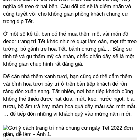
nghĩa để treo ở hai bên. Câu đối đỏ sẽ là điểm nhấn vô
cùng tuyệt vời cho không gian phòng khách chung cư
trong dịp Tết.
Ở một số kê tủ, bạn có thể mua thêm một vài món đồ
decor trang trí Tết khác như rẻ quạt làm oản, mẹt tết treo
tường, bộ gánh tre hoa Tết, bánh chưng giả,... Bằng sự
tinh tế và gu thẩm mỹ cá nhân, chắc chắn đây sẽ là một
không gian chụp hình rất đáng giá.
Để căn nhà thêm xanh tươi, bạn cũng có thể cắm thêm
vài bình hoa tươi bày trí ở trên bàn tiếp khách để rộn
ràng đón xuân sang. Tất nhiên, nơi bàn tiếp khách cũng
không thể thiếu được hạt dưa, mứt, kẹo, nước ngọt, bia,
rượu, bộ ấm trà hay mâm hoa quả đầy màu sắc mát mắt,
… để tiếp đón những vị khách quý vào mừng năm mới.