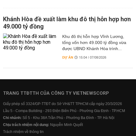
Khánh Hòa đề xuất làm khu đô thị hỗn hợp hơn
49.000 tỷ đồng
Khu đô thị hỗn hợp Vĩnh Lương,
tổng vốn hơn 49.000 tỷ đồng vừa
được UBND Khánh Hòa trình...
DỰ ÁN
15:04 | 07/08/2026
TRANG TTĐTTH CỦA CÔNG TY VIETNEWSCORP
Giấy phép số 3324/GP-TTĐT do Sở VH&TT TPHCM cấp ngày 20/3/2026
Lầu 5 - Compa Building - 293 Điện Biên Phủ - Phường Gia Định - TP.HCM
Chi nhánh:
Số 5 - Khu 38A Trần Phú - Phường Ba Đình - TP. Hà Nội
Chịu trách nhiệm nội dung:
Nguyễn Minh Quyết
Trách nhiệm về thông tin