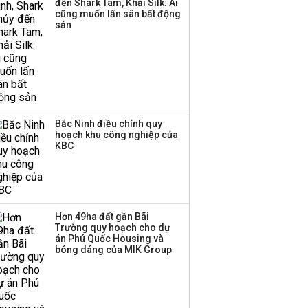
đến Shark Tam, Khải Silk: Ai
Sacombank phát hành
cũng muốn lấn sân bất động
ba đợt trái phiếu thu về
sản
hơn 3.600 tỷ, lãi suất
trả lên tới 10%/năm
Bắc Ninh điều chỉnh quy
hoạch khu công nghiệp của
KBC
Hơn 49ha đất gần Bãi
Trường quy hoạch cho dự
án Phú Quốc Housing và
bóng dáng của MIK Group