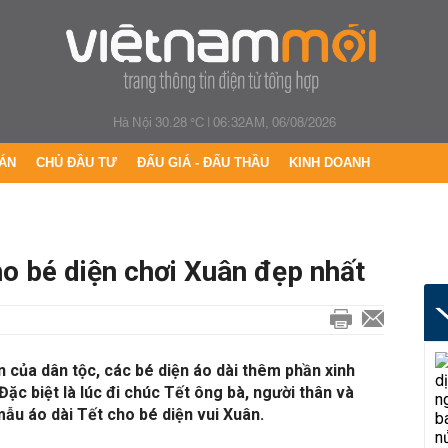
Hà Nội 30.28 °C
|
06:32AM, 06/08/2026
ÁN
CHỦ ĐẦU TƯ
ĐẤU GIÁ - ĐẤU THẦU
KINH DOANH
o bé diện chơi Xuân đẹp nhất
n của dân tộc, các bé diện áo dài thêm phần xinh
.Đặc biệt là lúc đi chúc Tết ông bà, người thân và
mẫu áo dài Tết cho bé diện vui Xuân.