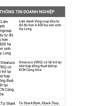
PNJ triệu tập họp bất
thường, dự kiến điều
THÔNG TIN DOANH NGHIỆP
chỉnh kế hoạch kinh
doanh 2026
Liên danh Vingroup đầu tư
đô thị hơn 4.600 ha ven vịnh
Kinh Bắc dự kiến cho
Hạ Long
thuê tối thiểu 100 ha
đất công nghiệp trong
nửa cuối năm
Trung Quốc tung đòn
đáp trả, siết xuất khẩu
Vinaruco (VRG) có lãi trở lại
drone và trừng phạt
nhờ hợp đồng thuê đất tại
doanh nghiệp Mỹ
KCN Cộng Hòa
Keppel ký thỏa thuận
bán toàn bộ vốn tại
Empire City, dự kiến thu
về 270 triệu USD
Từ Shark Bình, Shark Thủy