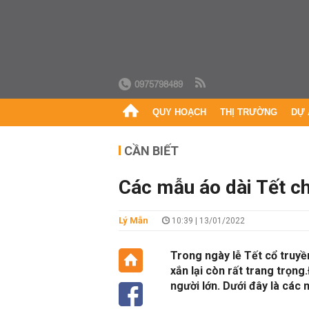
0975798489
QUY HOẠCH
THỊ TRƯỜNG
DỰ 
CẦN BIẾT
Các mẫu áo dài Tết ch
Lý Mẫn
10:39 | 13/01/2022
Trong ngày lễ Tết cổ truyề
xắn lại còn rất trang trọng
người lớn. Dưới đây là các 