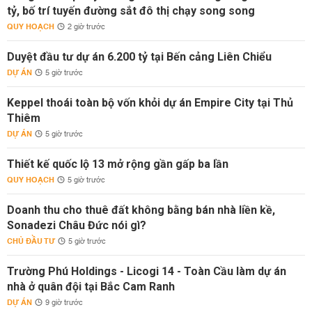
tỷ, bố trí tuyến đường sắt đô thị chạy song song
QUY HOẠCH
2 giờ trước
Duyệt đầu tư dự án 6.200 tỷ tại Bến cảng Liên Chiểu
DỰ ÁN
5 giờ trước
Keppel thoái toàn bộ vốn khỏi dự án Empire City tại Thủ
Thiêm
DỰ ÁN
5 giờ trước
Thiết kế quốc lộ 13 mở rộng gần gấp ba lần
QUY HOẠCH
5 giờ trước
Doanh thu cho thuê đất không bằng bán nhà liền kề,
Sonadezi Châu Đức nói gì?
CHỦ ĐẦU TƯ
5 giờ trước
Trường Phú Holdings - Licogi 14 - Toàn Cầu làm dự án
nhà ở quân đội tại Bắc Cam Ranh
DỰ ÁN
9 giờ trước