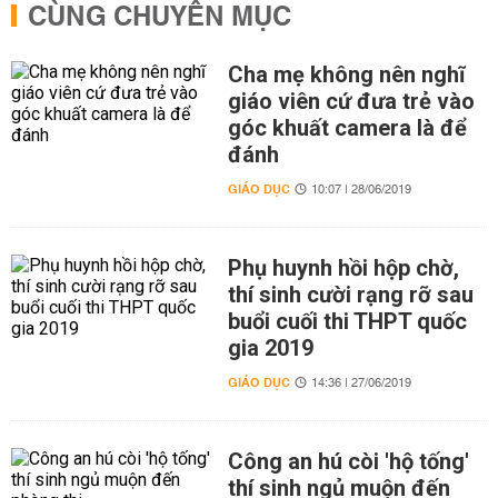
CÙNG CHUYÊN MỤC
Cha mẹ không nên nghĩ
giáo viên cứ đưa trẻ vào
góc khuất camera là để
đánh
GIÁO DỤC
10:07 | 28/06/2019
Phụ huynh hồi hộp chờ,
thí sinh cười rạng rỡ sau
buổi cuối thi THPT quốc
gia 2019
GIÁO DỤC
14:36 | 27/06/2019
Công an hú còi 'hộ tống'
thí sinh ngủ muộn đến